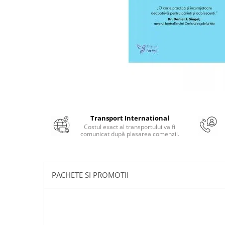
Numerologie
Paranormal
Parapsihologie
Ramtha
Audiobook
ReConnect
Religie
Crestinism
Transport International
ScienceConnection
Costul exact al transportului va fi
comunicat după plasarea comenzii.
SelfConnect
SelfHealing
Vindecare Spirituala
PACHETE SI PROMOTII
Sanatate
Diete
Gastronomik