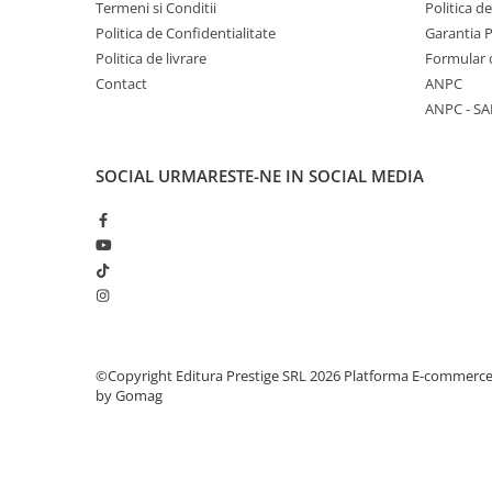
Termeni si Conditii
Politica d
COLOREAZA CU PRIETENII
Politica de Confidentialitate
Garantia 
De colorat
Politica de livrare
Formular 
Pot desena minunat
Contact
ANPC
Sa coloram cu Nicol
ANPC - SA
Carti educative
Codul copiilor de succes
SOCIAL
URMARESTE-NE IN SOCIAL MEDIA
Copii 0-7 ani
Clubul Premiantilor
Super pitici 2-5 ani
Culegeri Auxiliare
Dezvoltare personala
Dictionare
©Copyright Editura Prestige SRL 2026
Platforma E-commerc
Enciclopedii
by Gomag
Kids Book Club
Legende istorice
Literatura Scolara