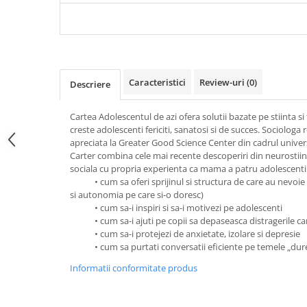
Articole Birotica
Accesorii Arhivare
Calculator
Hartie si Accesorii
Instrumente de scris
Caracteristici
Review-uri
(0)
Descriere
Organizare si Arhivare
Cartea Adolescentul de azi ofera solutii bazate pe stiinta si
Seturi birotica
creste adolescenti fericiti, sanatosi si de succes. Sociologa
Articole scolare
apreciata la Greater Good Science Center din cadrul universi
Carter combina cele mai recente descoperiri din neurostiint
Arta
sociala cu propria experienta ca mama a patru adolescenti. 
Caiete si Carnetele scolare
• cum sa oferi sprijinul si structura de care au nevoie ad
Coperti, Mape, Etichete
si autonomia pe care si-o doresc)
• cum sa-i inspiri si sa-i motivezi pe adolescenti
Ghiozdane si Penare scolare
• cum sa-i ajuti pe copii sa depaseasca distragerile car
Instrumente de scris
• cum sa-i protejezi de anxietate, izolare si depresie
Instrumente si Truse Geometrie
• cum sa purtati conversatii eficiente pe temele „dure”, 
Seturi scolare
Informatii conformitate produs
Calculator
Consumabile & Accesorii