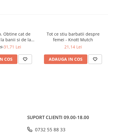
. Obtine cat de
Tot ce stiu barbatii despre
Coach
-20%
la banii si de la
femei - Knott Mutch
Constel
ata ta!
practicile
ei
31,71 Lei
21,14 Lei
95,1
la indiviz
N COS
ADAUGA IN COS
ADAUG
SUPORT CLIENTI
09.00-18.00
0732 55 88 33