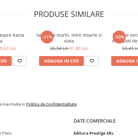
PRODUSE SIMILARE
despre Kama
Secretele mortii. Intre moarte si
Mori pe zero
-21%
-50%
ra
viata
mult poti de 
vi
9,60 Lei
65,54 Lei
51,80 Lei
63,43 L
COS
ADAUGA IN COS
ADAUGA I
la mai multe in
Politica de Confidentialitate
DATE COMERCIALE
 Plata
Editura Prestige SRL