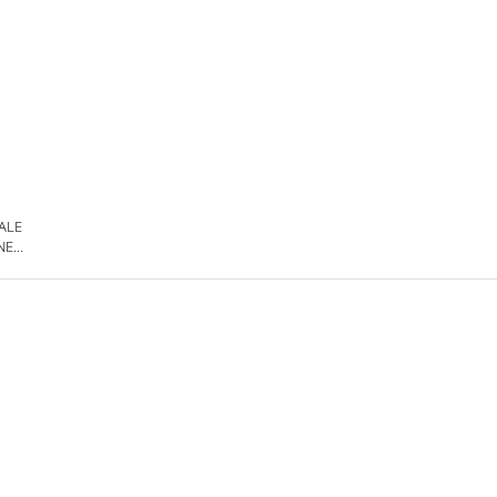
 ALE
NE
DE