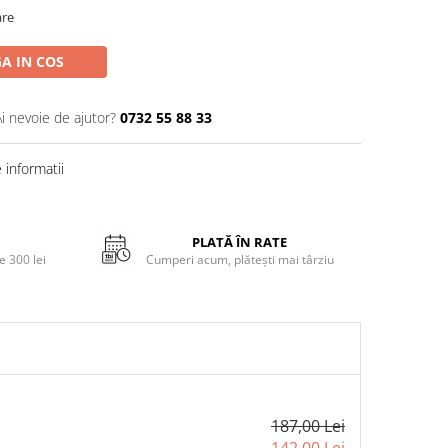
are
A IN COS
Ai nevoie de ajutor?
0732 55 88 33
informatii
PLATĂ ÎN RATE
 300 lei
Cumperi acum, plătești mai târziu
187,00 Lei