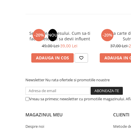
Cadouri
Carti in dar
Carti pentru copii
Beletristica
Secretele succesului. Cum sa-ti
Micuta carte 
-20%
NOU
-20%
faci prieteni si sa devii influent
Sut
Literatura Romana
49,00 Lei
39,00 Lei
37,00 Lei
2
Literatura Universala
Poezie
ADAUGA IN COS
ADAUGA IN 
SF & Fantasy
Carte Prescolara, Joc
Carti cartonate
Newsletter
Nu rata ofertele si promotiile noastre
Descopera lumea
Descopera si invata
Vreau sa primesc newsletter cu promotiile magazinului. Af
Din ograda
Povesti pe roti
MAGAZINUL MEU
CLIENTI
Primele notiuni
Carti de colorat
Despre noi
Metode de