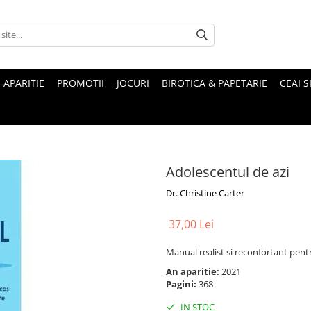
 APARITIE
PROMOTII
JOCURI
BIROTICA & PAPETARIE
CEAI S
Adolescentul de azi
Dr. Christine Carter
37,00 Lei
Manual realist si reconfortant pentr
An aparitie:
2021
Pagini:
368
IN STOC