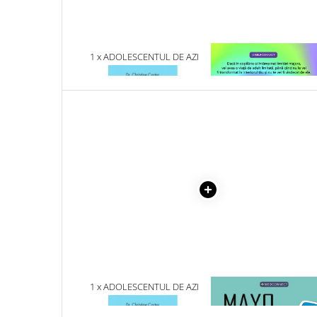
Literatura Romana
Literatura Universala
Poezie
1 x ADOLESCENTUL DE AZI
1 x VINDECAREA COPILU
INTERIOR
Romane de dragoste, Carti
romantice
Senzatii/Dragoste
Senzatii/Erotic
Senzatii/Suspans
Senzatii/Thriller
SF & Fantasy
Teatru
Teens Book Club
Umor
Birotica & Papetarie
1 x ADOLESCENTUL DE AZI
1 x MAYO CLINIC. CART
ESENTIALA DESPRE DIAB
Adezivi si benzi adezive
ZAHARAT