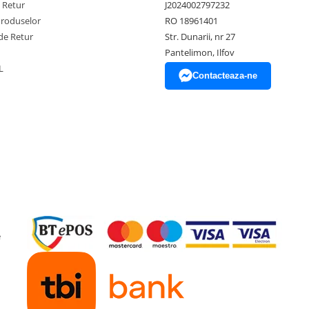
e Retur
J2024002797232
Produselor
RO 18961401
de Retur
Str. Dunarii, nr 27
Pantelimon, Ilfov
L
Contacteaza-ne
e