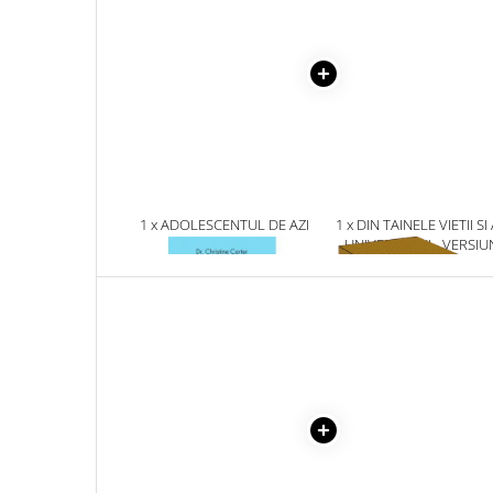
Masaj
MedConnect
Medicina & Farmacie
Medicina Pentru Toti
SealfHealing
Sport
Starea de bine
1 x ADOLESCENTUL DE AZI
1 x DIN TAINELE VIETII SI
UNIVERSULUI - VERSIU
Terapii Alternative
ORIGINALA DIN 1939.
VOLUMELE I-III. CUTIE 
AudioBook
COLECTIE -SCARLAT
Beletristica
DEMETRESCU
Biografii, Memorii, Jurnale
Carti erotice
Carti pentru Adolescenti, Young
Adult
Crime, Thriller, Mistery