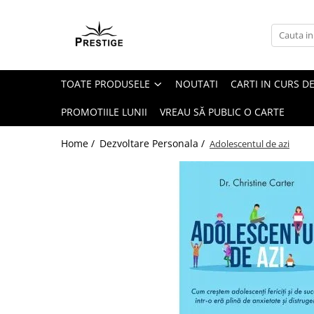
Toate Produsele
Noutati
TOATE PRODUSELE
NOUTATI
CARTI IN CURS DE
Promotii
Pachete Speciale Carti
PROMOTIILE LUNII
VREAU SĂ PUBLIC O CARTE
Spiritualitate - Ezoterism
Home /
Dezvoltare Personala /
Adolescentul de azi
AngelConnection
Arte Divinatorii
Astrologie
Chiromantie
Dezvoltare Spirituala
KidConnection
Minte Corp
New Illuminati Files