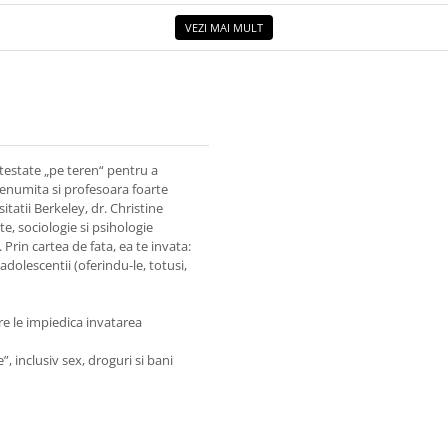
VEZI MAI MULT
 testate „pe teren“ pentru a
 renumita si profesoara foarte
tatii Berkeley, dr. Christine
e, sociologie si psihologie
Prin cartea de fata, ea te invata:
olescentii (oferindu-le, totusi,
e le impiedica invatarea
inclusiv sex, droguri si bani