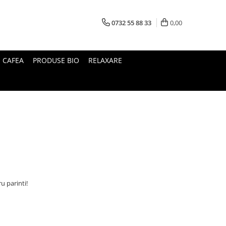
0732 55 88 33
0,00
I CAFEA
PRODUSE BIO
RELAXARE
u parinti!