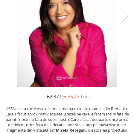
Numerologie
Paranormal
Parapsihologie
Ramtha
Audiobook
ReConnect
Religie
Crestinism
ScienceConnection
SelfConnect
SelfHealing
62,37 Lei
56,13 Lei
Vindecare Spirituala
â€žAceasta carte este despre o mama ca toate mamele din Romania.
Sanatate
Care a facut aproximativ aceleasi greseli pe care le facem toti si fata de
Diete
parintii nostri, si fata de copiii nostri. Care a lasat deoparte orice urma
de ridicol, orice frica de judecata lumii si si-a pus pe masa discutiilor
Gastronomik
fragmente din viata.â€ť â€“
Mirela Retegan,
creatoarea proiectului