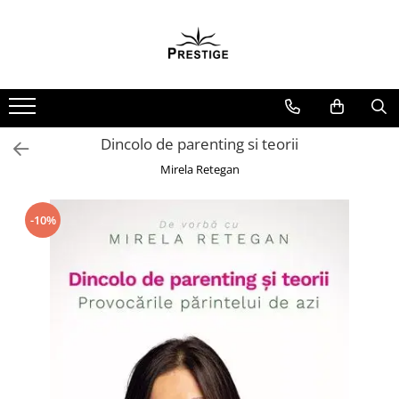
Toate Produsele
Noutati
Promotii
Pachete Speciale Carti
Dincolo de parenting si teorii
Spiritualitate - Ezoterism
Mirela Retegan
AngelConnection
Arte Divinatorii
-10%
Astrologie
Chiromantie
Dezvoltare Spirituala
KidConnection
Minte Corp
New Illuminati Files