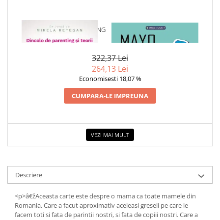
Povesti ilustrate
Povesti - Basme - Legende
1 x DINCOLO DE PARENTING
1 x MAYO CLINIC. CARTEA
Realitatea Augmentata
SI TEORII
ESENTIALA DESPRE DIABETUL
ZAHARAT
Religie pentru copii
322,37 Lei
ScienceConnection
264,13 Lei
Economisesti 18,07 %
TP ROLL
CUMPARA-LE IMPREUNA
Ceai si Cafea
Cafea
Cafea terapeutica
VEZI MAI MULT
Ceai
Dezvoltare Personala
BUSINESS
Descriere
Carti de joc
<p>â€žAceasta carte este despre o mama ca toate mamele din
Dezvoltare Personala Adulti
Romania. Care a facut aproximativ aceleasi greseli pe care le
facem toti si fata de parintii nostri, si fata de copiii nostri. Care a
Dezvoltare Profesionala