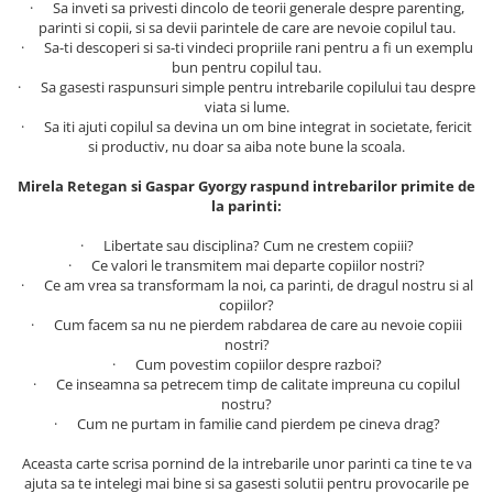
· Sa inveti sa privesti dincolo de teorii generale despre parenting,
Literatura Romana
parinti si copii, si sa devii parintele de care are nevoie copilul tau.
Literatura Universala
· Sa-ti descoperi si sa-ti vindeci propriile rani pentru a fi un exemplu
bun pentru copilul tau.
Poezie
· Sa gasesti raspunsuri simple pentru intrebarile copilului tau despre
viata si lume.
Romane de dragoste, Carti
· Sa iti ajuti copilul sa devina un om bine integrat in societate, fericit
romantice
si productiv, nu doar sa aiba note bune la scoala.
Senzatii/Dragoste
Mirela Retegan si
Gaspar Gyorgy
raspund intrebarilor primite de
Senzatii/Erotic
la parinti:
Senzatii/Suspans
· Libertate sau disciplina? Cum ne crestem copiii?
· Ce valori le transmitem mai departe copiilor nostri?
Senzatii/Thriller
· Ce am vrea sa transformam la noi, ca parinti, de dragul nostru si al
SF & Fantasy
copiilor?
· Cum facem sa nu ne pierdem rabdarea de care au nevoie copiii
Teatru
nostri?
· Cum povestim copiilor despre razboi?
Teens Book Club
· Ce inseamna sa petrecem timp de calitate impreuna cu copilul
nostru?
Umor
· Cum ne purtam in familie cand pierdem pe cineva drag?
Birotica & Papetarie
Aceasta carte scrisa pornind de la intrebarile unor parinti ca tine te va
Adezivi si benzi adezive
ajuta sa te intelegi mai bine si sa gasesti solutii pentru provocarile pe