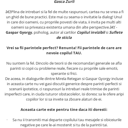
Gasca Zurli
Masaj
â€žPlina de intrebari si la fel de multe raspunsuri, cartea nu se vrea a fi
MedConnect
un ghid de bune practici. Este mai cu seama o invitatie la dialog! Unul
Medicina & Farmacie
in care doi oameni, cu propriile povesti de viata, ii invita pe multi alti
oameni sa priveasca existenta umana din alte perspective.â€ť -
Medicina Pentru Toti
Gaspar Gyorgy
, psiholog, autor al cartilor
Copilul invizibil
si
Suflete
de sticla
SealfHealing
Vrei sa fii parintele perfect? Renunta! Fii parintele de care are
Sport
nevoie copilul TAU.
Starea de bine
Nu suntem la fel. Dincolo de teorii si de recomandari generale se afla
Terapii Alternative
parinti si copii cu probleme reale, fiecare cu propriile sale emotii,
sperante si frici.
AudioBook
De aceea, in dialogurile dintre Mirela Retegan si Gaspar Gyorgy incluse
Beletristica
in aceasta carte nu vei gasi discutii generice despre parinti perfecti si
scenarii ipotetice, ci raspunsuri la intrebari reale trimise de parinti
Biografii, Memorii, Jurnale
imperfecti care, in ciuda tuturor obstacolelor, isi doresc sa le ofere aripi
Carti erotice
copiilor lor si sa invete sa zboare alaturi de ei.
Carti pentru Adolescenti, Young
Aceasta carte este pentru tine daca iti doresti:
Adult
· Sa nu ii transmiti mai departe copilului tau mesajele si obiceiurile
Crime, Thriller, Mistery
negative pe care le-ai mostenit si tu de la parintii tai.