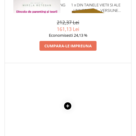
COLOREAZA CU PRIETENII
1 x DINCOLO DE PARENTING
1 x DIN TAINELE VIETII SI ALE
SI TEORII
UNIVERSULUI - VERSIUNE
De colorat
ORIGINALA DIN 1939.
Pot desena minunat
VOLUMELE I-III. CUTIE DE
212,37 Lei
COLECTIE -SCARLAT
Sa coloram cu Nicol
161,13 Lei
DEMETRESCU
Carti educative
Economisesti 24,13 %
Codul copiilor de succes
CUMPARA-LE IMPREUNA
Copii 0-7 ani
Clubul Premiantilor
Super pitici 2-5 ani
Culegeri Auxiliare
Dezvoltare personala
Dictionare
Enciclopedii
Kids Book Club
Legende istorice
Literatura Scolara