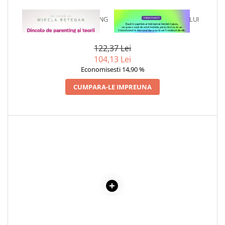
Elevi de 10 plus
1 x DINCOLO DE PARENTING
1 x VINDECAREA COPILULUI
Lecturi Scolare
SI TEORII
INTERIOR
Lumea Copilariei
122,37 Lei
Ma pregatesc pentru scoala
104,13 Lei
Economisesti 14,90 %
Manuale - Carte Scolara
CUMPARA-LE IMPREUNA
Clasa a II-a
Clasa a III-a
Clasa a IV-a
Clasa a V-a
Clasa a VI-a
Clasa a VII-a
Clasa a VIII-a
Clasa I
Clasa pregatitoare
Limbi Straine
Povesti