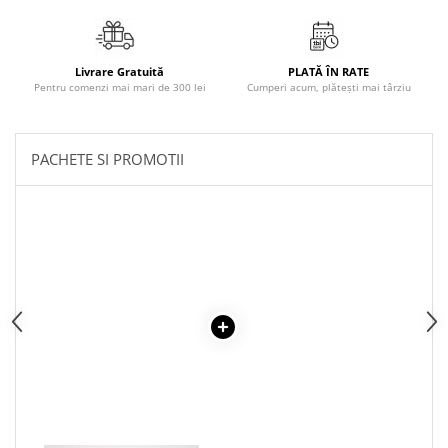
Cadouri
Carti in dar
Livrare Gratuită
PLATĂ ÎN RATE
Carti pentru copii
Pentru comenzi mai mari de 300 lei
Cumperi acum, plătești mai târziu
Beletristica
Literatura Romana
PACHETE SI PROMOTII
Literatura Universala
Poezie
SF & Fantasy
Carte Prescolara, Joc
Carti cartonate
Descopera lumea
Descopera si invata
Din ograda
Povesti pe roti
Primele notiuni
Carti de colorat