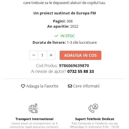
care trebuie sa le depasesti alaturi de copilul tau.
Articole Birotica
Accesorii Arhivare
Un proiect sustinut de Europa FM
Calculator
Pagini:
368
An aparitie:
2022
Hartie si Accesorii
Instrumente de scris
IN STOC
Organizare si Arhivare
Durata de livrare:
1-3 zile lucratoare
Seturi birotica
ADAUGA IN COS
Articole scolare
Cod Produs:
9786069639870
Arta
Ai nevoie de ajutor?
0732 55 88 33
Caiete si Carnetele scolare
Coperti, Mape, Etichete
Adauga la Favorite
Cere informatii
Ghiozdane si Penare scolare
Instrumente de scris
Instrumente si Truse Geometrie
Seturi scolare
Calculator
Transport International
Suport Telefonic Dedicat
Costul exact al transportului va fi
Poți Comanda și Telefonic sau pe
Consumabile & Accesorii
comunicat după plasarea comenzii.
WhatsApp în Intervalul 9:00 - 18:00