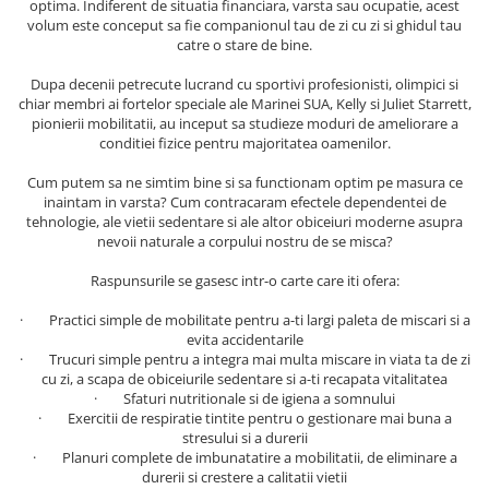
optima. Indiferent de situatia financiara, varsta sau ocupatie, acest
Masaj
volum este conceput sa fie companionul tau de zi cu zi si ghidul tau
catre o stare de bine.
MedConnect
Medicina & Farmacie
Dupa decenii petrecute lucrand cu sportivi profesionisti, olimpici si
chiar membri ai fortelor speciale ale Marinei SUA, Kelly si Juliet Starrett,
Medicina Pentru Toti
pionierii mobilitatii, au inceput sa studieze moduri de ameliorare a
conditiei fizice pentru majoritatea oamenilor.
SealfHealing
Cum putem sa ne simtim bine si sa functionam optim pe masura ce
Sport
inaintam in varsta? Cum contracaram efectele dependentei de
Starea de bine
tehnologie, ale vietii sedentare si ale altor obiceiuri moderne asupra
nevoii naturale a corpului nostru de se misca?
Terapii Alternative
Raspunsurile se gasesc intr-o carte care iti ofera:
AudioBook
Beletristica
· Practici simple de mobilitate pentru a-ti largi paleta de miscari si a
evita accidentarile
Biografii, Memorii, Jurnale
· Trucuri simple pentru a integra mai multa miscare in viata ta de zi
Carti erotice
cu zi, a scapa de obiceiurile sedentare si a-ti recapata vitalitatea
· Sfaturi nutritionale si de igiena a somnului
Carti pentru Adolescenti, Young
· Exercitii de respiratie tintite pentru o gestionare mai buna a
Adult
stresului si a durerii
· Planuri complete de imbunatatire a mobilitatii, de eliminare a
Crime, Thriller, Mistery
durerii si crestere a calitatii vietii