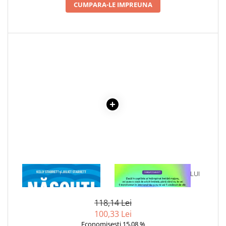
CUMPARA-LE IMPREUNA
Elevi de 10 plus
Lecturi Scolare
Lumea Copilariei
Ma pregatesc pentru scoala
Manuale - Carte Scolara
Clasa a II-a
Clasa a III-a
Clasa a IV-a
Clasa a V-a
Clasa a VI-a
Clasa a VII-a
Clasa a VIII-a
1 x NASCUTI SA FIM IN
1 x VINDECAREA COPILULUI
Clasa I
MISCARE
INTERIOR
Clasa pregatitoare
118,14 Lei
Limbi Straine
100,33 Lei
Povesti
Economisesti 15,08 %