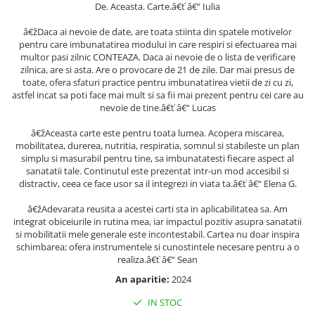
De. Aceasta. Carte.â€ť â€“ Iulia
Articole Birotica
Accesorii Arhivare
â€žDaca ai nevoie de date, are toata stiinta din spatele motivelor
pentru care imbunatatirea modului in care respiri si efectuarea mai
Calculator
multor pasi zilnic CONTEAZA. Daca ai nevoie de o lista de verificare
Hartie si Accesorii
zilnica, are si asta. Are o provocare de 21 de zile. Dar mai presus de
toate, ofera sfaturi practice pentru imbunatatirea vietii de zi cu zi,
Instrumente de scris
astfel incat sa poti face mai mult si sa fii mai prezent pentru cei care au
Organizare si Arhivare
nevoie de tine.â€ť â€“ Lucas
Seturi birotica
â€žAceasta carte este pentru toata lumea. Acopera miscarea,
Articole scolare
mobilitatea, durerea, nutritia, respiratia, somnul si stabileste un plan
simplu si masurabil pentru tine, sa imbunatatesti fiecare aspect al
Arta
sanatatii tale. Continutul este prezentat intr-un mod accesibil si
Caiete si Carnetele scolare
distractiv, ceea ce face usor sa il integrezi in viata ta.â€ť â€“ Elena G.
Coperti, Mape, Etichete
â€žAdevarata reusita a acestei carti sta in aplicabilitatea sa. Am
Ghiozdane si Penare scolare
integrat obiceiurile in rutina mea, iar impactul pozitiv asupra sanatatii
Instrumente de scris
si mobilitatii mele generale este incontestabil. Cartea nu doar inspira
schimbarea; ofera instrumentele si cunostintele necesare pentru a o
Instrumente si Truse Geometrie
realiza.â€ť â€“ Sean
Seturi scolare
An aparitie:
2024
Calculator
IN STOC
Consumabile & Accesorii