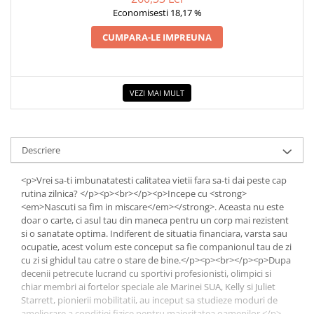
Economisesti 18,17 %
Dezvoltarea Afacerilor
Parenting & Familie
CUMPARA-LE IMPREUNA
Psihologie, Psihanaliza
PSYCONNECT
VEZI MAI MULT
Sexualitate
Istorie
Istorie & Filosofie
Descriere
Istorii Secrete
<p>Vrei sa-ti imbunatatesti calitatea vietii fara sa-ti dai peste cap
Mituri si Legende
rutina zilnica? </p><p><br></p><p>Incepe cu <strong>
Tot Adevarul
<em>Nascuti sa fim in miscare</em></strong>. Aceasta nu este
doar o carte, ci asul tau din maneca pentru un corp mai rezistent
Jocuri
si o sanatate optima. Indiferent de situatia financiara, varsta sau
Casute de papusi si mobilier
ocupatie, acest volum este conceput sa fie companionul tau de zi
cu zi si ghidul tau catre o stare de bine.</p><p><br></p><p>Dupa
Creativitate
decenii petrecute lucrand cu sportivi profesionisti, olimpici si
chiar membri ai fortelor speciale ale Marinei SUA, Kelly si Juliet
Educative
Starrett, pionierii mobilitatii, au inceput sa studieze moduri de
BrainBox
ameliorare a conditiei fizice pentru majoritatea oamenilor.</p>