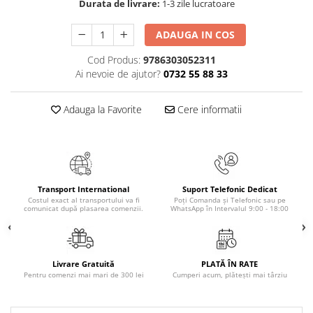
Durata de livrare:
1-3 zile lucratoare
Cadouri
ADAUGA IN COS
Carti in dar
Carti pentru copii
Cod Produs:
9786303052311
Beletristica
Ai nevoie de ajutor?
0732 55 88 33
Literatura Romana
Adauga la Favorite
Cere informatii
Literatura Universala
Poezie
SF & Fantasy
Carte Prescolara, Joc
Carti cartonate
Transport International
Suport Telefonic Dedicat
Costul exact al transportului va fi
Poți Comanda și Telefonic sau pe
Descopera lumea
comunicat după plasarea comenzii.
WhatsApp în Intervalul 9:00 - 18:00
Descopera si invata
Din ograda
Povesti pe roti
Livrare Gratuită
PLATĂ ÎN RATE
Pentru comenzi mai mari de 300 lei
Cumperi acum, plătești mai târziu
Primele notiuni
Carti de colorat