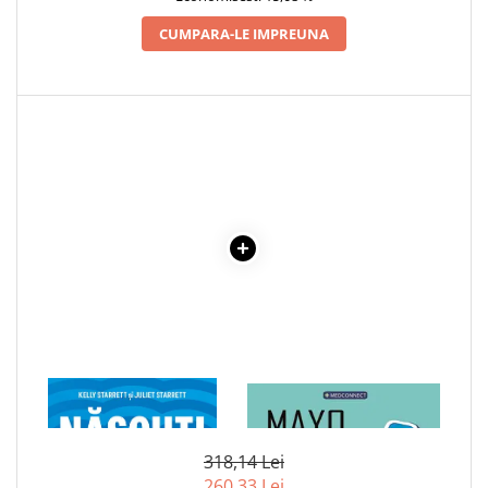
Povesti ilustrate
CUMPARA-LE IMPREUNA
Povesti - Basme - Legende
Realitatea Augmentata
Religie pentru copii
ScienceConnection
TP ROLL
Ceai si Cafea
Cafea
Cafea terapeutica
Ceai
Dezvoltare Personala
BUSINESS
1 x NASCUTI SA FIM IN
1 x MAYO CLINIC. CARTEA
Carti de joc
MISCARE
ESENTIALA DESPRE DIABETUL
ZAHARAT
Dezvoltare Personala Adulti
318,14 Lei
Dezvoltare Profesionala
260,33 Lei