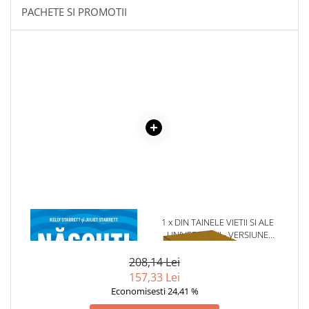
COLOREAZA CU PRIETENII
PACHETE SI PROMOTII
De colorat
Pot desena minunat
Sa coloram cu Nicol
Carti educative
Codul copiilor de succes
Copii 0-7 ani
Clubul Premiantilor
Super pitici 2-5 ani
Culegeri Auxiliare
Dezvoltare personala
1 x NASCUTI SA FIM IN
1 x DIN TAINELE VIETII SI ALE
Dictionare
MISCARE
UNIVERSULUI - VERSIUNE
Enciclopedii
ORIGINALA DIN 1939.
VOLUMELE I-III. CUTIE DE
208,14 Lei
Kids Book Club
COLECTIE -SCARLAT
157,33 Lei
DEMETRESCU
Legende istorice
Economisesti 24,41 %
Literatura Scolara