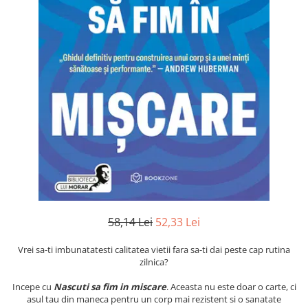
Numerologie
Paranormal
Parapsihologie
Ramtha
Audiobook
ReConnect
Religie
Crestinism
ScienceConnection
SelfConnect
SelfHealing
58,14 Lei
52,33 Lei
Vindecare Spirituala
Vrei sa-ti imbunatatesti calitatea vietii fara sa-ti dai peste cap rutina
Sanatate
zilnica?
Diete
Incepe cu
Nascuti sa fim in miscare
. Aceasta nu este doar o carte, ci
Gastronomik
asul tau din maneca pentru un corp mai rezistent si o sanatate