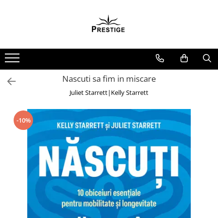
Toate Produsele
Noutati
Promotii
Pachete Speciale Carti
Nascuti sa fim in miscare
Spiritualitate - Ezoterism
Juliet Starrett|Kelly Starrett
AngelConnection
Arte Divinatorii
-10%
Astrologie
Chiromantie
Dezvoltare Spirituala
KidConnection
Minte Corp
New Illuminati Files