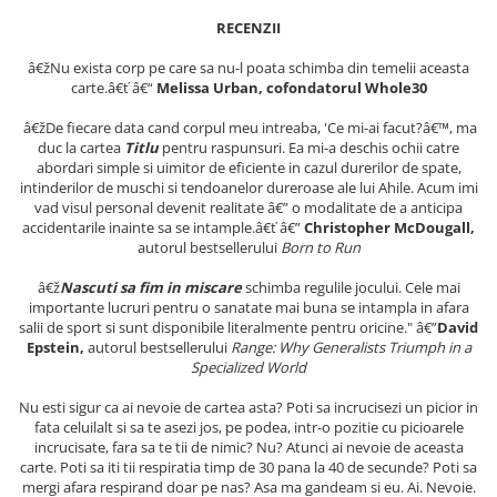
Literatura Romana
RECENZII
Literatura Universala
â€žNu exista corp pe care sa nu-l poata schimba din temelii aceasta
Poezie
carte.â€ť â€“
Melissa Urban, cofondatorul Whole30
Romane de dragoste, Carti
â€žDe fiecare data cand corpul meu intreaba, 'Ce mi-ai facut?â€™, ma
romantice
duc la cartea
Titlu
pentru raspunsuri. Ea mi-a deschis ochii catre
abordari simple si uimitor de eficiente in cazul durerilor de spate,
Senzatii/Dragoste
intinderilor de muschi si tendoanelor dureroase ale lui Ahile. Acum imi
Senzatii/Erotic
vad visul personal devenit realitate â€” o modalitate de a anticipa
accidentarile inainte sa se intample.â€ť â€”
Christopher McDougall,
Senzatii/Suspans
autorul bestsellerului
Born to Run
Senzatii/Thriller
â€ž
Nascuti sa fim in miscare
schimba regulile jocului. Cele mai
SF & Fantasy
importante lucruri pentru o sanatate mai buna se intampla in afara
salii de sport si sunt disponibile literalmente pentru oricine." â€”
David
Teatru
Epstein,
autorul bestsellerului
Range: Why Generalists Triumph in a
Specialized World
Teens Book Club
Nu esti sigur ca ai nevoie de cartea asta? Poti sa incrucisezi un picior in
Umor
fata celuilalt si sa te asezi jos, pe podea, intr-o pozitie cu picioarele
Birotica & Papetarie
incrucisate, fara sa te tii de nimic? Nu? Atunci ai nevoie de aceasta
carte. Poti sa iti tii respiratia timp de 30 pana la 40 de secunde? Poti sa
Adezivi si benzi adezive
mergi afara respirand doar pe nas? Asa ma gandeam si eu. Ai. Nevoie.