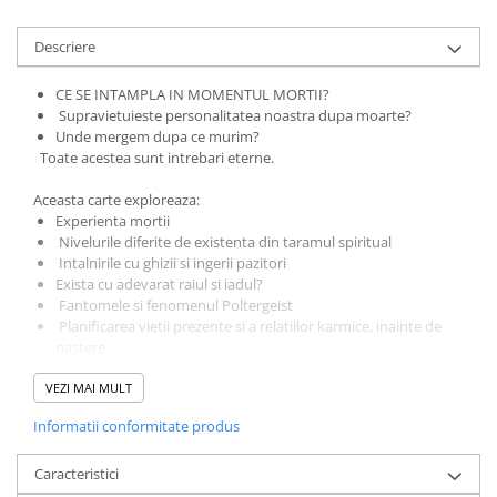
Descriere
CE SE INTAMPLA IN MOMENTUL MORTII?
Supravietuieste personalitatea noastra dupa moarte?
Unde mergem dupa ce murim?
Toate acestea sunt intrebari eterne.
Aceasta carte exploreaza:
Experienta mortii
Nivelurile diferite de existenta din taramul spiritual
Intalnirile cu ghizii si ingerii pazitori
Exista cu adevarat raiul si iadul?
Fantomele si fenomenul Poltergeist
Planificarea vietii prezente si a relatiilor karmice, inainte de
nastere
Perceptiile despre Dumnezeu si Diavol
VEZI MAI MULT
Semnificatia vietilor "rele"
Diferitele Consilii si influenta lor asupra umanitatii si a
Informatii conformitate produs
Universului
Fenomenul Walk-in
Caracteristici
Experienta Nasterii