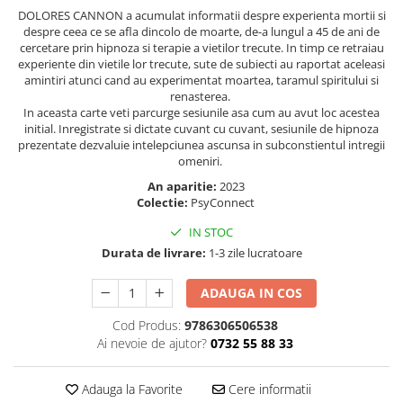
DOLORES CANNON a acumulat informatii despre experienta mortii si
Elevi de 10 plus
despre ceea ce se afla dincolo de moarte, de-a lungul a 45 de ani de
Lecturi Scolare
cercetare prin hipnoza si terapie a vietilor trecute. In timp ce retraiau
experiente din vietile lor trecute, sute de subiecti au raportat aceleasi
Lumea Copilariei
amintiri atunci cand au experimentat moartea, taramul spiritului si
renasterea.
Ma pregatesc pentru scoala
In aceasta carte veti parcurge sesiunile asa cum au avut loc acestea
Manuale - Carte Scolara
initial. Inregistrate si dictate cuvant cu cuvant, sesiunile de hipnoza
prezentate dezvaluie intelepciunea ascunsa in subconstientul intregii
Clasa a II-a
omeniri.
Clasa a III-a
An aparitie:
2023
Clasa a IV-a
Colectie:
PsyConnect
Clasa a V-a
IN STOC
Clasa a VI-a
Durata de livrare:
1-3 zile lucratoare
Clasa a VII-a
ADAUGA IN COS
Clasa a VIII-a
Clasa I
Cod Produs:
9786306506538
Clasa pregatitoare
Ai nevoie de ajutor?
0732 55 88 33
Limbi Straine
Povesti
Adauga la Favorite
Cere informatii