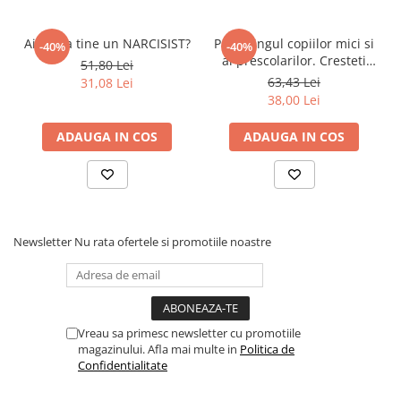
Ai langa tine un NARCISIST?
Parentingul copiilor mici si
-40%
-40%
al prescolarilor. Cresteti
51,80 Lei
copii inteligenti
63,43 Lei
31,08 Lei
38,00 Lei
ADAUGA IN COS
ADAUGA IN COS
Newsletter
Nu rata ofertele si promotiile noastre
Vreau sa primesc newsletter cu promotiile
magazinului. Afla mai multe in
Politica de
Confidentialitate