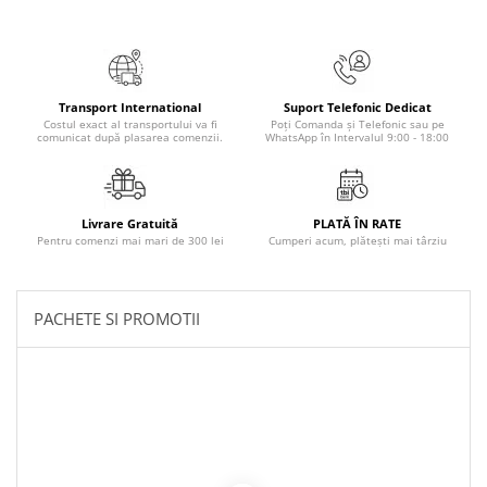
Povesti ilustrate
Povesti - Basme - Legende
Realitatea Augmentata
Transport International
Suport Telefonic Dedicat
Religie pentru copii
Costul exact al transportului va fi
Poți Comanda și Telefonic sau pe
comunicat după plasarea comenzii.
WhatsApp în Intervalul 9:00 - 18:00
ScienceConnection
TP ROLL
Livrare Gratuită
PLATĂ ÎN RATE
Pentru comenzi mai mari de 300 lei
Cumperi acum, plătești mai târziu
PACHETE SI PROMOTII