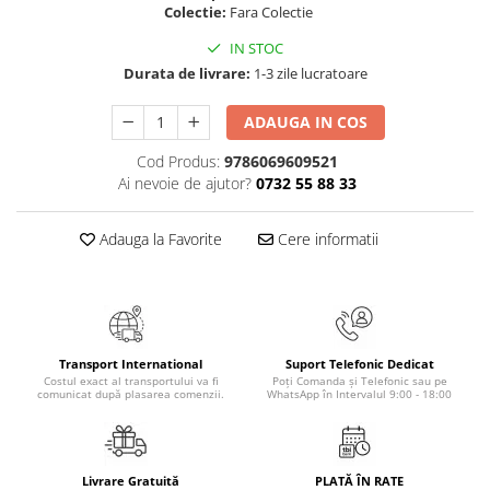
Colectie:
Fara Colectie
Masaj
MedConnect
IN STOC
Durata de livrare:
1-3 zile lucratoare
Medicina & Farmacie
Medicina Pentru Toti
ADAUGA IN COS
SealfHealing
Cod Produs:
9786069609521
Ai nevoie de ajutor?
0732 55 88 33
Sport
Starea de bine
Adauga la Favorite
Cere informatii
Terapii Alternative
AudioBook
Beletristica
Biografii, Memorii, Jurnale
Transport International
Suport Telefonic Dedicat
Carti erotice
Costul exact al transportului va fi
Poți Comanda și Telefonic sau pe
comunicat după plasarea comenzii.
WhatsApp în Intervalul 9:00 - 18:00
Carti pentru Adolescenti, Young
Adult
Crime, Thriller, Mistery
Livrare Gratuită
PLATĂ ÎN RATE