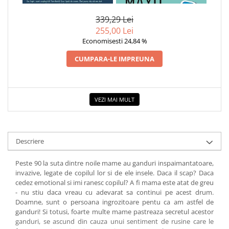
COLOREAZA CU PRIETENII
ZAHARAT
339,29 Lei
De colorat
255,00 Lei
Pot desena minunat
Economisesti 24,84 %
Sa coloram cu Nicol
CUMPARA-LE IMPREUNA
Carti educative
Codul copiilor de succes
Copii 0-7 ani
VEZI MAI MULT
Clubul Premiantilor
Super pitici 2-5 ani
Culegeri Auxiliare
Descriere
Dezvoltare personala
Peste 90 la suta dintre noile mame au ganduri inspaimantatoare,
Dictionare
invazive, legate de copilul lor si de ele insele. Daca il scap? Daca
Enciclopedii
cedez emotional si imi ranesc copilul? A fi mama este atat de greu
- nu stiu daca vreau cu adevarat sa continui pe acest drum.
Kids Book Club
Doamne, sunt o persoana ingrozitoare pentu ca am astfel de
ganduri! Si totusi, foarte multe mame pastreaza secretul acestor
Legende istorice
ganduri, se ascund din cauza unui sentiment de rusine care le
Literatura Scolara