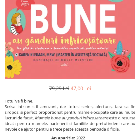
Numerologie
Paranormal
Parapsihologie
Ramtha
Audiobook
ReConnect
Religie
Crestinism
ScienceConnection
SelfConnect
79,29 Lei
47,00 Lei
SelfHealing
Totul va fi bine.
Scrisa intr-un stil amuzant, dar totusi serios, afectuos, fara sa fie
Vindecare Spirituala
siropos, si perfect proportionat pentru mamele ocupate care au multe
Sanatate
lucruri de facut,
Mamele bune au ganduri infricosatoare
este o resursa
ideala pentru mamele, partenerii si familiile de pretutindeni care au
Diete
nevoie de ajutor pentru a trece peste aceasta perioada dificila.
Gastronomik
An aparitie:
2022