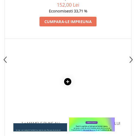
COLECTIE -SCARLAT
Articole Birotica
152,00 Lei
DEMETRESCU
Economisesti 33,71 %
Accesorii Arhivare
Calculator
CUMPARA-LE IMPREUNA
Hartie si Accesorii
Instrumente de scris
Organizare si Arhivare
Seturi birotica
Articole scolare
Arta
Caiete si Carnetele scolare
Coperti, Mape, Etichete
Ghiozdane si Penare scolare
Instrumente de scris
Instrumente si Truse Geometrie
Seturi scolare
1 x MAMELE BUNE AU
1 x VINDECAREA COPILULUI
Calculator
GANDURI INFRICOSATOARE
INTERIOR
Consumabile & Accesorii