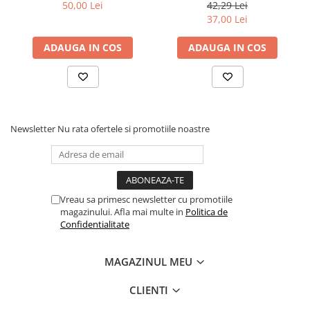
50,00 Lei
42,29 Lei
Capitolul 10 Mama indeajuns de buna ........... 139
Povesti ilustrate
37,00 Lei
Resurse. ................................................................................ 155
Povesti - Basme - Legende
Referinte. ............................................................................ 161
ADAUGA IN COS
ADAUGA IN COS
Realitatea Augmentata
Religie pentru copii
ScienceConnection
TP ROLL
Newsletter
Nu rata ofertele si promotiile noastre
Ceai si Cafea
Cafea
Cafea terapeutica
Ceai
Vreau sa primesc newsletter cu promotiile
magazinului. Afla mai multe in
Politica de
Dezvoltare Personala
Confidentialitate
BUSINESS
Carti de joc
MAGAZINUL MEU
Dezvoltare Personala Adulti
CLIENTI
Dezvoltare Profesionala