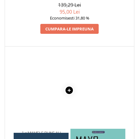
139,29 Lei
Cadouri
95,00 Lei
Carti in dar
Economisesti 31,80 %
Carti pentru copii
CUMPARA-LE IMPREUNA
Beletristica
Literatura Romana
Literatura Universala
Poezie
SF & Fantasy
Carte Prescolara, Joc
Carti cartonate
Descopera lumea
Descopera si invata
Din ograda
Povesti pe roti
Primele notiuni
1 x MAMELE BUNE AU
1 x MAYO CLINIC. CARTEA
Carti de colorat
GANDURI INFRICOSATOARE
ESENTIALA DESPRE DIABETUL