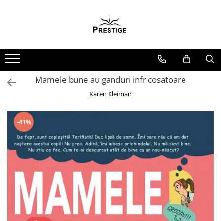
Toate Produsele
Noutati
Promotii
Pachete Speciale Carti
Mamele bune au ganduri infricosatoare
Spiritualitate - Ezoterism
Karen Kleiman
AngelConnection
Arte Divinatorii
-41%
Astrologie
Chiromantie
Dezvoltare Spirituala
KidConnection
Minte Corp
New Illuminati Files