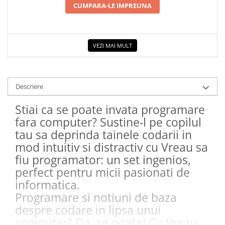
CUMPARA-LE IMPREUNA
COLOREAZA CU PRIETENII
De colorat
Pot desena minunat
Sa coloram cu Nicol
VEZI MAI MULT
Carti educative
Codul copiilor de succes
Descriere
Copii 0-7 ani
Clubul Premiantilor
Stiai ca se poate invata programare
Super pitici 2-5 ani
fara computer? Sustine-l pe copilul
tau sa deprinda tainele codarii in
Culegeri Auxiliare
mod intuitiv si distractiv cu Vreau sa
Dezvoltare personala
fiu programator: un set ingenios,
Dictionare
perfect pentru micii pasionati de
Enciclopedii
informatica.
Kids Book Club
Programare si notiuni de baza
despre codare in lipsa unui
Legende istorice
computer? Da, se poate! Cu Vreau
Literatura Scolara