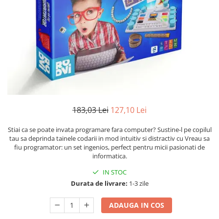
Numerologie
Paranormal
Parapsihologie
Ramtha
Audiobook
ReConnect
Religie
Crestinism
183,03 Lei
127,10 Lei
ScienceConnection
Stiai ca se poate invata programare fara computer? Sustine-l pe copilul
SelfConnect
tau sa deprinda tainele codarii in mod intuitiv si distractiv cu Vreau sa
fiu programator: un set ingenios, perfect pentru micii pasionati de
SelfHealing
informatica.
Vindecare Spirituala
IN STOC
Sanatate
Durata de livrare:
1-3 zile
Diete
ADAUGA IN COS
Gastronomik