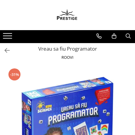
Toate Produsele
Noutati
Promotii
Pachete Speciale Carti
Vreau sa fiu Programator
Spiritualitate - Ezoterism
ROOVI
AngelConnection
Arte Divinatorii
-31%
Astrologie
Chiromantie
Dezvoltare Spirituala
KidConnection
Minte Corp
New Illuminati Files