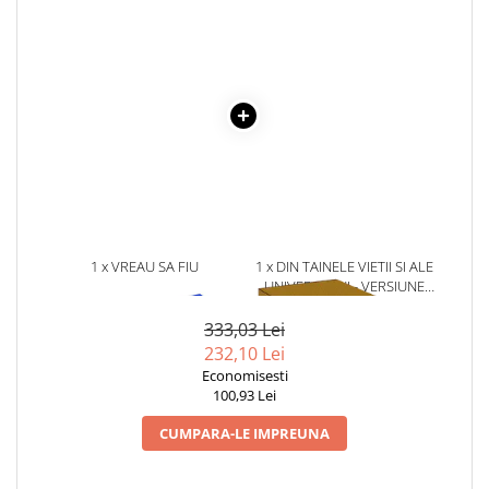
Literatura Romana
Literatura Universala
Poezie
Romane de dragoste, Carti
romantice
Senzatii/Dragoste
Senzatii/Erotic
Senzatii/Suspans
1 x VREAU SA FIU
1 x DIN TAINELE VIETII SI ALE
Senzatii/Thriller
PROGRAMATOR
UNIVERSULUI - VERSIUNE
SF & Fantasy
ORIGINALA DIN 1939.
VOLUMELE I-III. CUTIE DE
333,03 Lei
Teatru
COLECTIE -SCARLAT
232,10 Lei
DEMETRESCU
Teens Book Club
Economisesti
100,93 Lei
Umor
CUMPARA-LE IMPREUNA
Birotica & Papetarie
Adezivi si benzi adezive