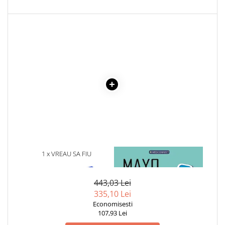
Cadouri
Carti in dar
Carti pentru copii
Beletristica
Literatura Romana
Literatura Universala
Poezie
SF & Fantasy
Carte Prescolara, Joc
Carti cartonate
Descopera lumea
1 x VREAU SA FIU
1 x MAYO CLINIC. CARTEA
PROGRAMATOR
ESENTIALA DESPRE DIABETUL
Descopera si invata
ZAHARAT
Din ograda
443,03 Lei
Povesti pe roti
335,10 Lei
Primele notiuni
Economisesti
107,93 Lei
Carti de colorat