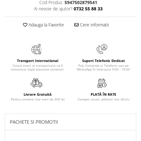
Cod Produs:
5947502879541
Masaj
Ai nevoie de ajutor?
0732 55 88 33
MedConnect
Medicina & Farmacie
Adauga la Favorite
Cere informatii
Medicina Pentru Toti
SealfHealing
Sport
Transport International
Suport Telefonic Dedicat
Starea de bine
Costul exact al transportului va fi
Poți Comanda și Telefonic sau pe
comunicat după plasarea comenzii.
WhatsApp în Intervalul 9:00 - 18:00
Terapii Alternative
AudioBook
Beletristica
Livrare Gratuită
PLATĂ ÎN RATE
Biografii, Memorii, Jurnale
Pentru comenzi mai mari de 300 lei
Cumperi acum, plătești mai târziu
Carti erotice
Carti pentru Adolescenti, Young
PACHETE SI PROMOTII
Adult
Crime, Thriller, Mistery