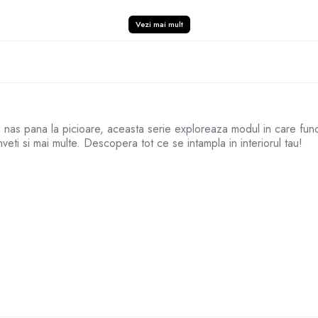
Vezi mai mult
a nas pana la picioare, aceasta serie exploreaza modul in care funct
 inveti si mai multe. Descopera tot ce se intampla in interiorul tau!