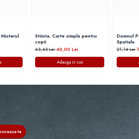
 Misterul
Stiinta. Carte simpla pentru
Domnul Pa
copii
Spatiala
63,43 Lei
40,00 Lei
21,14 Lei
1
s
Adauga in cos