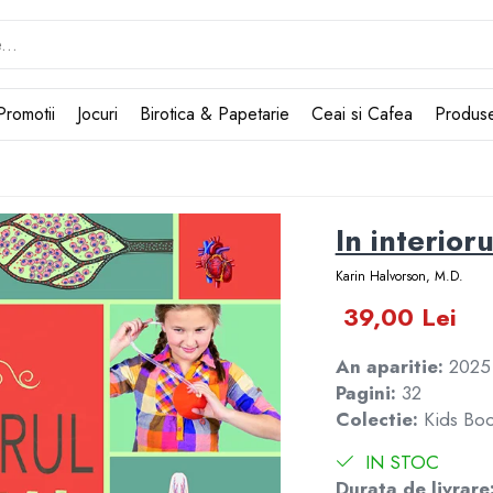
Promotii
Jocuri
Birotica & Papetarie
Ceai si Cafea
Produs
In interioru
Karin Halvorson, M.D.
39,00 Lei
An aparitie:
202
Pagini:
32
Colectie:
Kids Bo
IN STOC
Durata de livrare