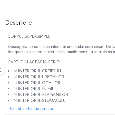
Articole Birotica
Accesorii Arhivare
Calculator
Descriere
Hartie si Accesorii
Instrumente de scris
CORPUL SUPERSIMPLU
Organizare si Arhivare
Seturi birotica
Descopera ce se afla in interiorul uimitorului corp uman! De l
Articole scolare
fotografii explicative si instructiuni simple pentru a te ajuta sa
Arta
CARTI DIN ACEASTA SERIE:
Caiete si Carnetele scolare
IN INTERIORUL CREIERULUI
Coperti, Mape, Etichete
IN INTERIORUL URECHILOR
Ghiozdane si Penare scolare
IN INTERIORUL OCHILOR
Instrumente de scris
IN INTERIORUL INIMII
Instrumente si Truse Geometrie
IN INTERIORUL PLAMANILOR
Seturi scolare
IN INTERIORUL STOMACULUI
Calculator
Informatii conformitate produs
Consumabile & Accesorii