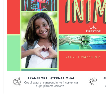
Numerologie
Paranormal
Parapsihologie
Ramtha
Audiobook
ReConnect
Religie
Crestinism
ScienceConnection
SelfConnect
SelfHealing
TRANSPORT INTERNATIONAL
S
Vindecare Spirituala
Costul exact al transportului va fi comunicat
după plasarea comenzii.
Sanatate
Diete
Gastronomik