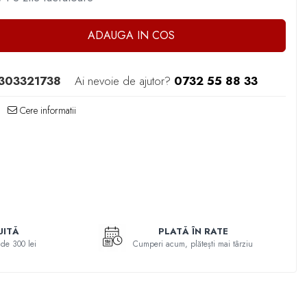
ADAUGA IN COS
303321738
Ai nevoie de ajutor?
0732 55 88 33
Cere informatii
UITĂ
PLATĂ ÎN RATE
de 300 lei
Cumperi acum, plătești mai târziu