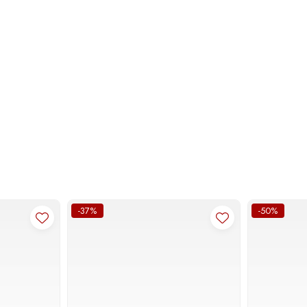
-37%
-50%