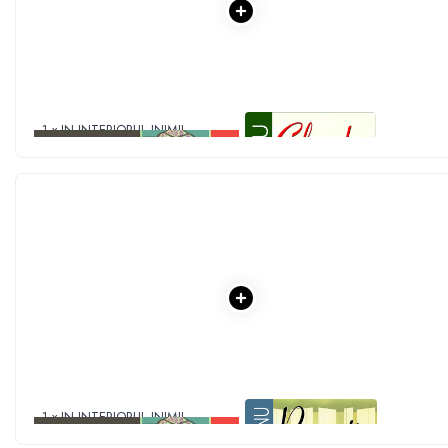
Literatura Romana
Literatura Universala
Poezie
Romane de dragoste, Carti
romantice
1 x IN INTERIORUL INIMII
1 x CIULEANDRA
Senzatii/Dragoste
Senzatii/Erotic
Senzatii/Suspans
Senzatii/Thriller
SF & Fantasy
Teatru
Teens Book Club
Umor
Birotica & Papetarie
1 x IN INTERIORUL INIMII
1 x RECREATIA MARE
Adezivi si benzi adezive