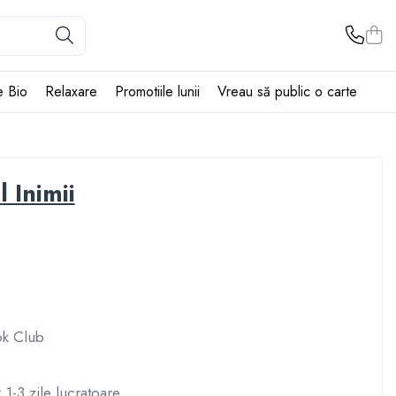
e Bio
Relaxare
Promotiile lunii
Vreau să public o carte
l Inimii
5
ok Club
:
1-3 zile lucratoare