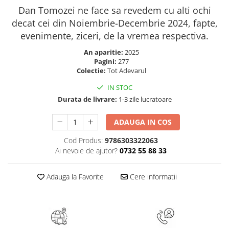
Masaj
Dan Tomozei ne face sa revedem cu alti ochi
decat cei din Noiembrie-Decembrie 2024, fapte,
MedConnect
evenimente, ziceri, de la vremea respectiva.
Medicina & Farmacie
An aparitie:
2025
Medicina Pentru Toti
Pagini:
277
SealfHealing
Colectie:
Tot Adevarul
Sport
IN STOC
Durata de livrare:
1-3 zile lucratoare
Starea de bine
Terapii Alternative
ADAUGA IN COS
AudioBook
Cod Produs:
9786303322063
Beletristica
Ai nevoie de ajutor?
0732 55 88 33
Biografii, Memorii, Jurnale
Carti erotice
Adauga la Favorite
Cere informatii
Carti pentru Adolescenti, Young
Adult
Crime, Thriller, Mistery