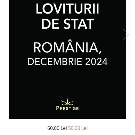
Numerologie
Paranormal
Parapsihologie
Ramtha
Audiobook
ReConnect
Religie
Crestinism
ScienceConnection
SelfConnect
SelfHealing
Vindecare Spirituala
Sanatate
Diete
60,00 Lei
50,00 Lei
Gastronomik