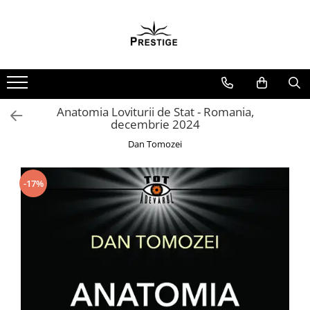
Toate Produsele
Noutati
Promotii
Pachete Speciale Carti
Anatomia Loviturii de Stat - Romania,
decembrie 2024
Spiritualitate - Ezoterism
Dan Tomozei
AngelConnection
Arte Divinatorii
-17%
Astrologie
Chiromantie
Dezvoltare Spirituala
KidConnection
Minte Corp
New Illuminati Files