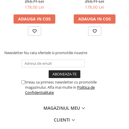
253,71 Lei
253,71 Lei
Dezvoltarea Afacerilor
editia I (2014), Diplomatia Panda, editia a II-a
178,00 Lei
178,00 Lei
(2015), Statul in secolul XXI - Modelul chinez
Parenting & Familie
ADAUGA IN COS
ADAUGA IN COS
(2016), Timpul Chinei (2018), De 70 de ani -
Psihologie, Psihanaliza
Ultimul zid (2020), Mergi inainte - Jurnal de
PSYCONNECT
pandemie in China (2022), Un prieten
Sexualitate
adevarat, CHINA (2024).
Istorie
Newsletter
Nu rata ofertele si promotiile noastre
Istorie & Filosofie
Istorii Secrete
Mituri si Legende
Vreau sa primesc newsletter cu promotiile
Tot Adevarul
magazinului. Afla mai multe in
Politica de
Confidentialitate
Jocuri
Casute de papusi si mobilier
MAGAZINUL MEU
Creativitate
Educative
CLIENTI
BrainBox