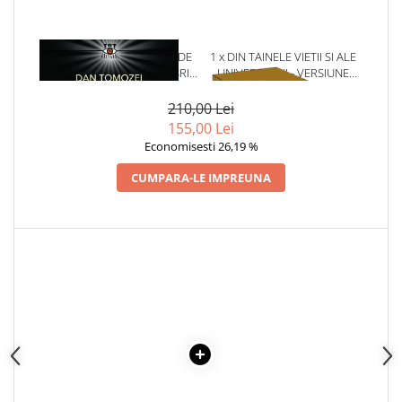
Articole Birotica
Accesorii Arhivare
1 x ANATOMIA LOVITURII DE
1 x DIN TAINELE VIETII SI ALE
Calculator
STAT - ROMANIA, DECEMBRIE
UNIVERSULUI - VERSIUNE
Hartie si Accesorii
2024
ORIGINALA DIN 1939.
VOLUMELE I-III. CUTIE DE
210,00 Lei
Instrumente de scris
COLECTIE -SCARLAT
155,00 Lei
Organizare si Arhivare
DEMETRESCU
Economisesti 26,19 %
Seturi birotica
Articole scolare
CUMPARA-LE IMPREUNA
Arta
Caiete si Carnetele scolare
Coperti, Mape, Etichete
Ghiozdane si Penare scolare
Instrumente de scris
Instrumente si Truse Geometrie
Seturi scolare
Calculator
Consumabile & Accesorii