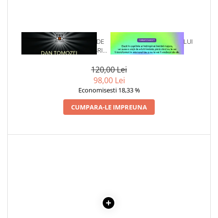
Cadouri
Carti in dar
Carti pentru copii
1 x ANATOMIA LOVITURII DE
1 x VINDECAREA COPILULUI
Beletristica
STAT - ROMANIA, DECEMBRIE
INTERIOR
2024
Literatura Romana
120,00 Lei
Literatura Universala
98,00 Lei
Economisesti 18,33 %
Poezie
SF & Fantasy
CUMPARA-LE IMPREUNA
Carte Prescolara, Joc
Carti cartonate
Descopera lumea
Descopera si invata
Din ograda
Povesti pe roti
Primele notiuni
Carti de colorat