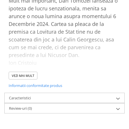
Mult mai important, Dan Tomozei lanseaza o
ipoteza de lucru senzationala, menita sa
Elevi de 10 plus
arunce o noua lumina asupra momentului 6
Lecturi Scolare
Decembrie 2024. Cartea sa pleaca de la
Lumea Copilariei
premisa ca Lovitura de Stat tine nu de
Ma pregatesc pentru scoala
scoaterea din joc a lui Calin Georgescu, asa
Manuale - Carte Scolara
cum se mai crede, ci de parvenirea ca
Clasa a II-a
presedinte a lui Nicusor Dan.
Clasa a III-a
Ion Cristoiu
Clasa a IV-a
Clasa a V-a
VEZI MAI MULT
Aceasta carte, produs al unor stradanii
Clasa a VI-a
merituoase, izvorate din dragostea de patrie
Informatii conformitate produs
Clasa a VII-a
si de adevar a autorului, trebuie sa fie temelie
Clasa a VIII-a
Caracteristici
luptei romanilor pentru recastigarea
Clasa I
Review-uri
(0)
drepturilor lor civile, reabilitarea democratiei
Clasa pregatitoare
lor constitutionale, reinstaurarea guvernarii
Limbi Straine
legii si resuscitarea suveranitatii lor nationale
Povesti