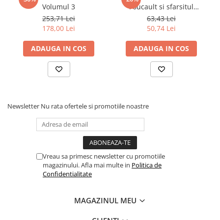
Volumul 3
Foucault si sfarsitul
revolutiei
253,71 Lei
63,43 Lei
178,00 Lei
50,74 Lei
ADAUGA IN COS
ADAUGA IN COS
Newsletter
Nu rata ofertele si promotiile noastre
Vreau sa primesc newsletter cu promotiile
magazinului. Afla mai multe in
Politica de
Confidentialitate
MAGAZINUL MEU