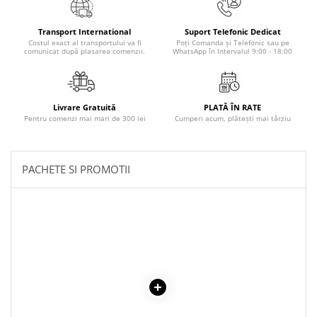
Povesti ilustrate
Povesti - Basme - Legende
Transport International
Suport Telefonic Dedicat
Costul exact al transportului va fi
Poți Comanda și Telefonic sau pe
Realitatea Augmentata
comunicat după plasarea comenzii.
WhatsApp în Intervalul 9:00 - 18:00
Religie pentru copii
ScienceConnection
Livrare Gratuită
PLATĂ ÎN RATE
TP ROLL
Pentru comenzi mai mari de 300 lei
Cumperi acum, plătești mai târziu
PACHETE SI PROMOTII