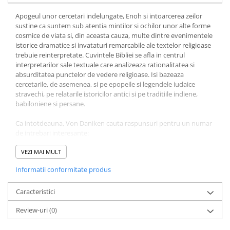
Apogeul unor cercetari indelungate, Enoh si intoarcerea zeilor
sustine ca suntem sub atentia mintilor si ochilor unor alte forme
cosmice de viata si, din aceasta cauza, multe dintre evenimentele
istorice dramatice si invataturi remarcabile ale textelor religioase
trebuie reinterpretate. Cuvintele Bibliei se afla in centrul
interpretarilor sale textuale care analizeaza rationalitatea si
absurditatea punctelor de vedere religioase. Isi bazeaza
cercetarile, de asemenea, si pe epopeile si legendele iudaice
stravechi, pe relatarile istoricilor antici si pe traditiile indiene,
babiloniene si persane.
Ca intotdeauna, Von Daniken cauta raspunsuri pentru un numar
de intrebari interesante:
• Au observat Adam si Eva un OZN?
VEZI MAI MULT
• Cum va fi, de fapt, Ziua Judecatii de Apoi?
Informatii conformitate produs
• De ce au umblat extraterestrii la ADN-ul uman?
Zeii au fost aici si este clar ca influenta acestora
Caracteristici
s-a pastrat pana in zilele noastre.
Review-uri
(0)
Erich von Daniken este, fara indoiala, cel mai citit si mai copiat