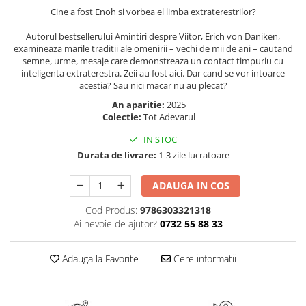
Cine a fost Enoh si vorbea el limba extraterestrilor?
Elevi de 10 plus
Lecturi Scolare
Autorul bestsellerului Amintiri despre Viitor, Erich von Daniken,
examineaza marile traditii ale omenirii – vechi de mii de ani – cautand
Lumea Copilariei
semne, urme, mesaje care demonstreaza un contact timpuriu cu
inteligenta extraterestra. Zeii au fost aici. Dar cand se vor intoarce
Ma pregatesc pentru scoala
acestia? Sau nici macar nu au plecat?
Manuale - Carte Scolara
An aparitie:
2025
Clasa a II-a
Colectie:
Tot Adevarul
Clasa a III-a
IN STOC
Clasa a IV-a
Durata de livrare:
1-3 zile lucratoare
Clasa a V-a
ADAUGA IN COS
Clasa a VI-a
Clasa a VII-a
Cod Produs:
9786303321318
Clasa a VIII-a
Ai nevoie de ajutor?
0732 55 88 33
Clasa I
Clasa pregatitoare
Adauga la Favorite
Cere informatii
Limbi Straine
Povesti