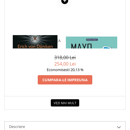
1 x ENOH SI INTOARCEREA
1 x MAYO CLINIC. CARTEA
ZEILOR
ESENTIALA DESPRE DIABETUL
ZAHARAT
318,00 Lei
254,00 Lei
Economisesti 20,13 %
CUMPARA-LE IMPREUNA
VEZI MAI MULT
Descriere