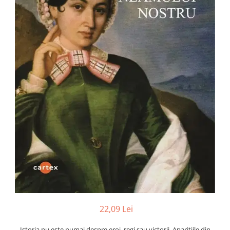
Numerologie
Paranormal
Parapsihologie
Ramtha
Audiobook
ReConnect
Religie
Crestinism
ScienceConnection
SelfConnect
SelfHealing
Vindecare Spirituala
Sanatate
Diete
22,09 Lei
Gastronomik
Istoria nu este numai despre eroi, regi sau victorii. Aparitiile din