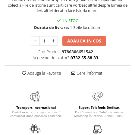
Masaj
colectia File de istorie sunt carti care vorbesc altfel despre lumea de
ieri, altfel decat o face istoria mare.
MedConnect
IN STOC
Medicina & Farmacie
Durata de livrare:
1-3 zile lucratoare
Medicina Pentru Toti
ADAUGA IN COS
SealfHealing
Sport
Cod Produs:
9786306651542
Ai nevoie de ajutor?
0732 55 88 33
Starea de bine
Terapii Alternative
Adauga la Favorite
Cere informatii
AudioBook
Beletristica
Biografii, Memorii, Jurnale
Carti erotice
Transport International
Suport Telefonic Dedicat
Costul exact al transportului va fi
Poți Comanda și Telefonic sau pe
Carti pentru Adolescenti, Young
comunicat după plasarea comenzii.
WhatsApp în Intervalul 9:00 - 18:00
Adult
Crime, Thriller, Mistery