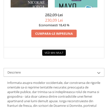
1 x FEMEILE IN ISTORIA
1 x MAYO CLINIC. CARTEA
COLOREAZA CU PRIETENII
NEAMULUI NOSTRU
ESENTIALA DESPRE DIABETUL
De colorat
ZAHARAT
282,09 Lei
Pot desena minunat
230,09 Lei
Sa coloram cu Nicol
Economisesti 18,43 %
Carti educative
CUMPARA-LE IMPREUNA
Codul copiilor de succes
Copii 0-7 ani
Clubul Premiantilor
VEZI MAI MULT
Super pitici 2-5 ani
Culegeri Auxiliare
Dezvoltare personala
Descriere
Dictionare
Informata asupra modelor occidentale, dar constransa de rigorile
Enciclopedii
orientale sa-si reprime tentatiile necurate; preocupata de
aparitiile publice, dar trimisa sa-si indeplineasca rolul de mama si
Kids Book Club
gospodina - iata doar cateva dintre contradictiile unei femei
Legende istorice
apartinand unei lumi demult apuse. Iorga reconstruieste din
franturi de fresca, din scrisori de Doamne si Domnite, portretul
Literatura Scolara