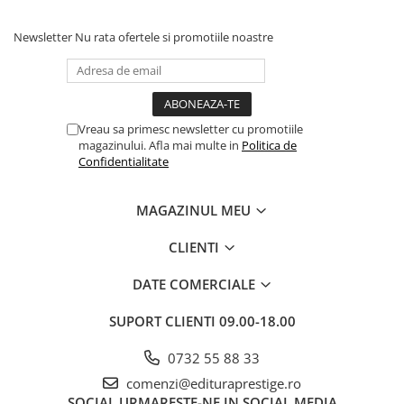
Dezvoltarea Afacerilor
Newsletter
Nu rata ofertele si promotiile noastre
Parenting & Familie
Psihologie, Psihanaliza
PSYCONNECT
Vreau sa primesc newsletter cu promotiile
Sexualitate
magazinului. Afla mai multe in
Politica de
Istorie
Confidentialitate
Istorie & Filosofie
MAGAZINUL MEU
Istorii Secrete
Mituri si Legende
CLIENTI
Tot Adevarul
DATE COMERCIALE
Jocuri
Casute de papusi si mobilier
SUPORT CLIENTI
09.00-18.00
Creativitate
0732 55 88 33
Educative
comenzi@edituraprestige.ro
BrainBox
SOCIAL
URMARESTE-NE IN SOCIAL MEDIA