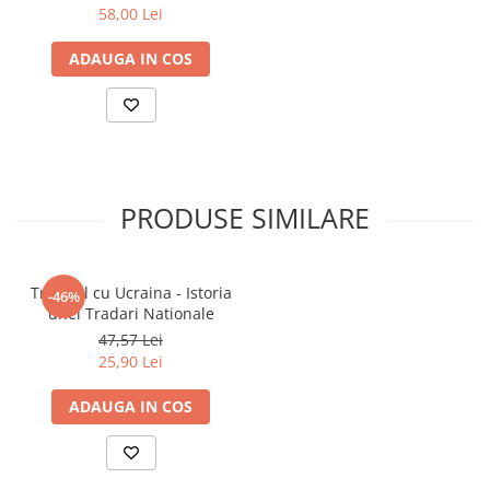
58,00 Lei
Povesti ilustrate
Povesti - Basme - Legende
ADAUGA IN COS
Realitatea Augmentata
Religie pentru copii
ScienceConnection
TP ROLL
PRODUSE SIMILARE
Ceai si Cafea
Cafea
Cafea terapeutica
Tratatul cu Ucraina - Istoria
-46%
unei Tradari Nationale
Ceai
47,57 Lei
Dezvoltare Personala
25,90 Lei
BUSINESS
ADAUGA IN COS
Carti de joc
Dezvoltare Personala Adulti
Dezvoltare Profesionala