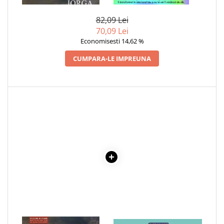
Cadouri
82,09 Lei
Carti in dar
70,09 Lei
Carti pentru copii
Economisesti 14,62 %
Beletristica
CUMPARA-LE IMPREUNA
Literatura Romana
Literatura Universala
Poezie
SF & Fantasy
Carte Prescolara, Joc
Carti cartonate
Descopera lumea
Descopera si invata
Din ograda
Povesti pe roti
Primele notiuni
Carti de colorat