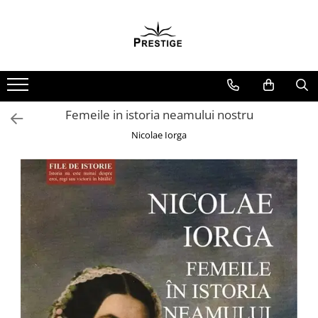
Toate Produsele
Noutati
Promotii
Pachete Speciale Carti
Femeile in istoria neamului nostru
Spiritualitate - Ezoterism
Nicolae Iorga
AngelConnection
Arte Divinatorii
Astrologie
Chiromantie
Dezvoltare Spirituala
KidConnection
Minte Corp
New Illuminati Files