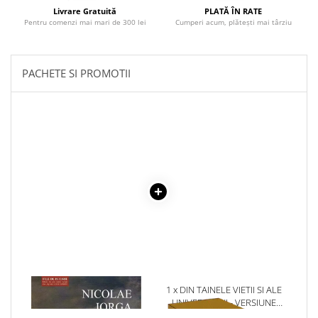
Literatura Romana
Livrare Gratuită
PLATĂ ÎN RATE
Pentru comenzi mai mari de 300 lei
Cumperi acum, plătești mai târziu
Literatura Universala
Poezie
Romane de dragoste, Carti
PACHETE SI PROMOTII
romantice
Senzatii/Dragoste
Senzatii/Erotic
Senzatii/Suspans
Senzatii/Thriller
SF & Fantasy
Teatru
Teens Book Club
Umor
Birotica & Papetarie
1 x FEMEILE IN ISTORIA
1 x DIN TAINELE VIETII SI ALE
NEAMULUI NOSTRU
UNIVERSULUI - VERSIUNE
Adezivi si benzi adezive
ORIGINALA DIN 1939.