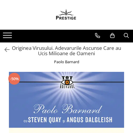
Toate Produsele
Noutati
Promotii
Pachete Speciale Carti
Originea Virusului. Adevarurile Ascunse Care au
Ucis Milioane de Oameni
Spiritualitate - Ezoterism
Paolo Barnard
AngelConnection
Arte Divinatorii
-50%
Astrologie
Chiromantie
Dezvoltare Spirituala
KidConnection
Minte Corp
New Illuminati Files