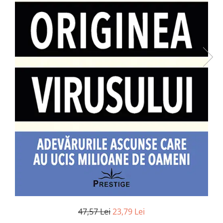
Numerologie
Paranormal
Parapsihologie
Ramtha
Audiobook
ReConnect
Religie
Crestinism
ScienceConnection
SelfConnect
SelfHealing
Vindecare Spirituala
Sanatate
Diete
47,57 Lei
23,79 Lei
Gastronomik