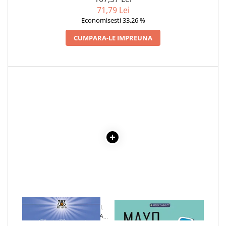
COLOREAZA CU PRIETENII
71,79 Lei
De colorat
Economisesti 33,26 %
Pot desena minunat
CUMPARA-LE IMPREUNA
Sa coloram cu Nicol
Carti educative
Codul copiilor de succes
Copii 0-7 ani
Clubul Premiantilor
Super pitici 2-5 ani
Culegeri Auxiliare
Dezvoltare personala
Dictionare
Enciclopedii
Kids Book Club
1 x ORIGINEA VIRUSULUI.
1 x MAYO CLINIC. CARTEA
Legende istorice
ADEVARURILE ASCUNSE CARE
ESENTIALA DESPRE DIABETUL
AU UCIS MILIOANE DE
ZAHARAT
Literatura Scolara