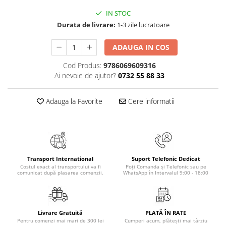
Literatura Romana
IN STOC
Literatura Universala
Durata de livrare:
1-3 zile lucratoare
Poezie
ADAUGA IN COS
Romane de dragoste, Carti
romantice
Cod Produs:
9786069609316
Ai nevoie de ajutor?
0732 55 88 33
Senzatii/Dragoste
Senzatii/Erotic
Adauga la Favorite
Cere informatii
Senzatii/Suspans
Senzatii/Thriller
SF & Fantasy
Teatru
Transport International
Suport Telefonic Dedicat
Costul exact al transportului va fi
Poți Comanda și Telefonic sau pe
Teens Book Club
comunicat după plasarea comenzii.
WhatsApp în Intervalul 9:00 - 18:00
Umor
Birotica & Papetarie
Livrare Gratuită
PLATĂ ÎN RATE
Adezivi si benzi adezive
Pentru comenzi mai mari de 300 lei
Cumperi acum, plătești mai târziu