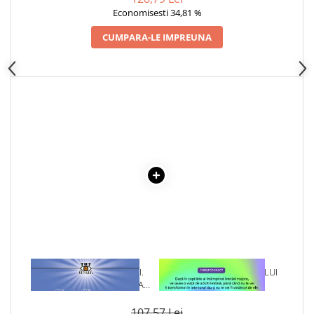
DEMETRESCU
Economisesti 34,81 %
Cadouri
Carti in dar
CUMPARA-LE IMPREUNA
Carti pentru copii
Beletristica
Literatura Romana
Literatura Universala
Poezie
SF & Fantasy
Carte Prescolara, Joc
Carti cartonate
Descopera lumea
Descopera si invata
Din ograda
Povesti pe roti
1 x ORIGINEA VIRUSULUI.
1 x VINDECAREA COPILULUI
Primele notiuni
ADEVARURILE ASCUNSE CARE
INTERIOR
AU UCIS MILIOANE DE
Carti de colorat
OAMENI
107,57 Lei