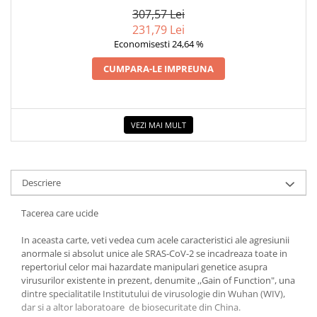
OAMENI
307,57 Lei
Elevi de 10 plus
231,79 Lei
Lecturi Scolare
Economisesti 24,64 %
Lumea Copilariei
CUMPARA-LE IMPREUNA
Ma pregatesc pentru scoala
Manuale - Carte Scolara
Clasa a II-a
VEZI MAI MULT
Clasa a III-a
Clasa a IV-a
Clasa a V-a
Descriere
Clasa a VI-a
Tacerea care ucide
Clasa a VII-a
Clasa a VIII-a
In aceasta carte, veti vedea cum acele caracteristici ale agresiunii
Clasa I
anormale si absolut unice ale SRAS-CoV-2 se incadreaza toate in
repertoriul celor mai hazardate manipulari genetice asupra
Clasa pregatitoare
virusurilor existente in prezent, denumite ,,Gain of Function", una
Limbi Straine
dintre specialitatile Institutului de virusologie din Wuhan (WIV),
dar si a altor laboratoare de biosecuritate din China.
Povesti