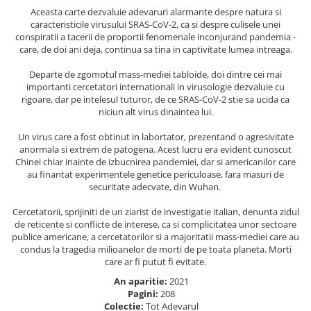
Masaj
Aceasta carte dezvaluie adevaruri alarmante despre natura si
caracteristicile virusului SRAS-CoV-2, ca si despre culisele unei
MedConnect
conspiratii a tacerii de proportii fenomenale inconjurand pandemia -
care, de doi ani deja, continua sa tina in captivitate lumea intreaga.
Medicina & Farmacie
Medicina Pentru Toti
Departe de zgomotul mass-mediei tabloide, doi dintre cei mai
importanti cercetatori internationali in virusologie dezvaluie cu
SealfHealing
rigoare, dar pe intelesul tuturor, de ce SRAS-CoV-2 stie sa ucida ca
niciun alt virus dinaintea lui.
Sport
Un virus care a fost obtinut in labortator, prezentand o agresivitate
Starea de bine
anormala si extrem de patogena. Acest lucru era evident cunoscut
Terapii Alternative
Chinei chiar inainte de izbucnirea pandemiei, dar si americanilor care
au finantat experimentele genetice periculoase, fara masuri de
AudioBook
securitate adecvate, din Wuhan.
Beletristica
Cercetatorii, sprijiniti de un ziarist de investigatie italian, denunta zidul
Biografii, Memorii, Jurnale
de reticente si conflicte de interese, ca si complicitatea unor sectoare
publice americane, a cercetatorilor si a majoritatii mass-mediei care au
Carti erotice
condus la tragedia milioanelor de morti de pe toata planeta. Morti
Carti pentru Adolescenti, Young
care ar fi putut fi evitate.
Adult
An aparitie:
2021
Pagini:
208
Crime, Thriller, Mistery
Colectie:
Tot Adevarul