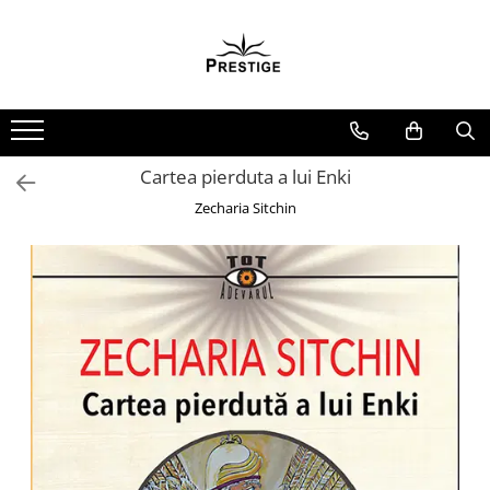
Toate Produsele
Noutati
Promotii
Pachete Speciale Carti
Cartea pierduta a lui Enki
Spiritualitate - Ezoterism
Zecharia Sitchin
AngelConnection
Arte Divinatorii
Astrologie
Chiromantie
Dezvoltare Spirituala
KidConnection
Minte Corp
New Illuminati Files