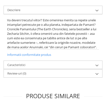
Elevi de 10 plus
Descriere
Lecturi Scolare
Lumea Copilariei
Va deveni trecutul viitor? Este omenirea menita sa repete unele
intamplari petrecute pe o alta planeta, indepartata de Pamant?
Ma pregatesc pentru scoala
Cronicile Pamantului (The Earth Chronicles), seria bestseller a lui
Zecharia Sitchin, ii ofera omenirii una din fatetele povestii – asa
Manuale - Carte Scolara
cum este ea consemnata pe tablite antice de lut si pe alte
Clasa a II-a
artefacte sumeriene –, referitoare la originile noastre, modelate
de mana acelor Anunnaki, cei "din ceruri pe Pamant coboratori”.
Clasa a III-a
Clasa a IV-a
Informatii conformitate produs
Clasa a V-a
Caracteristici
Clasa a VI-a
Clasa a VII-a
Review-uri
(0)
Clasa a VIII-a
Clasa I
Clasa pregatitoare
PRODUSE SIMILARE
Limbi Straine
Povesti