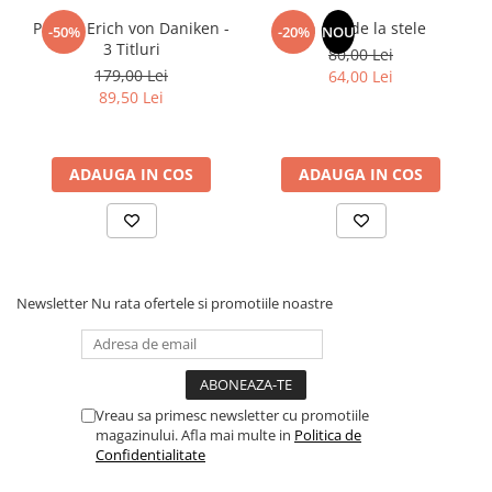
Povesti ilustrate
Pachet Erich von Daniken -
Un dar de la stele
-50%
-20%
NOU
3 Titluri
Povesti - Basme - Legende
80,00 Lei
179,00 Lei
64,00 Lei
Realitatea Augmentata
89,50 Lei
Religie pentru copii
ScienceConnection
ADAUGA IN COS
ADAUGA IN COS
TP ROLL
Ceai si Cafea
Cafea
Cafea terapeutica
Newsletter
Nu rata ofertele si promotiile noastre
Ceai
Dezvoltare Personala
BUSINESS
Carti de joc
Vreau sa primesc newsletter cu promotiile
magazinului. Afla mai multe in
Politica de
Dezvoltare Personala Adulti
Confidentialitate
Dezvoltare Profesionala