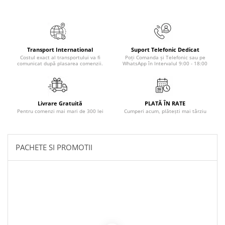
Literatura Romana
Literatura Universala
Poezie
Transport International
Suport Telefonic Dedicat
Romane de dragoste, Carti
Costul exact al transportului va fi
Poți Comanda și Telefonic sau pe
romantice
comunicat după plasarea comenzii.
WhatsApp în Intervalul 9:00 - 18:00
Senzatii/Dragoste
Senzatii/Erotic
Livrare Gratuită
PLATĂ ÎN RATE
Senzatii/Suspans
Pentru comenzi mai mari de 300 lei
Cumperi acum, plătești mai târziu
Senzatii/Thriller
SF & Fantasy
PACHETE SI PROMOTII
Teatru
Teens Book Club
Umor
Birotica & Papetarie
Adezivi si benzi adezive