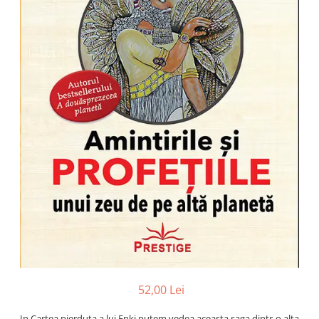
Numerologie
Paranormal
Parapsihologie
Ramtha
Audiobook
ReConnect
Religie
Crestinism
ScienceConnection
SelfConnect
SelfHealing
Vindecare Spirituala
Sanatate
Diete
52,00 Lei
Gastronomik
In Cartea pierduta a lui Enki putem vedea aceasta saga dintr-o alta