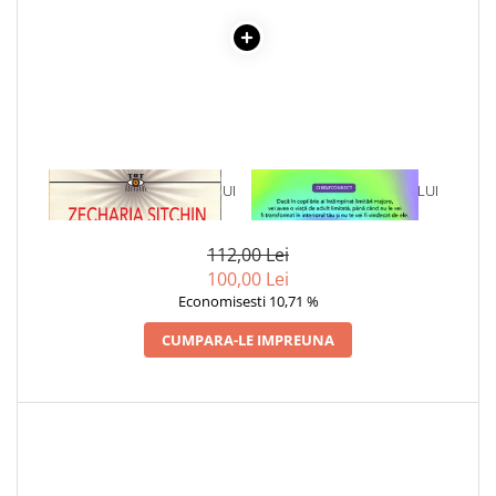
Cadouri
Carti in dar
Carti pentru copii
Beletristica
Literatura Romana
Literatura Universala
1 x CARTEA PIERDUTA A LUI
1 x VINDECAREA COPILULUI
Poezie
ENKI
INTERIOR
SF & Fantasy
112,00 Lei
Carte Prescolara, Joc
100,00 Lei
Carti cartonate
Economisesti 10,71 %
Descopera lumea
CUMPARA-LE IMPREUNA
Descopera si invata
Din ograda
Povesti pe roti
Primele notiuni
Carti de colorat