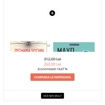
COLOREAZA CU PRIETENII
De colorat
Pot desena minunat
Sa coloram cu Nicol
Carti educative
Codul copiilor de succes
Copii 0-7 ani
1 x CARTEA PIERDUTA A LUI
1 x MAYO CLINIC. CARTEA
Clubul Premiantilor
ENKI
ESENTIALA DESPRE DIABETUL
ZAHARAT
Super pitici 2-5 ani
312,00 Lei
Culegeri Auxiliare
260,00 Lei
Dezvoltare personala
Economisesti 16,67 %
Dictionare
CUMPARA-LE IMPREUNA
Enciclopedii
Kids Book Club
VEZI MAI MULT
Legende istorice
Literatura Scolara