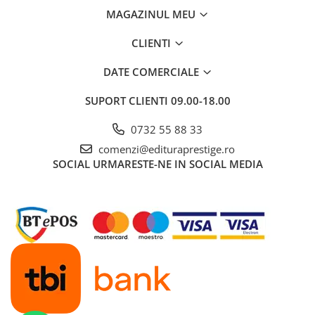
MAGAZINUL MEU
Dezvoltarea Afacerilor
Parenting & Familie
CLIENTI
Psihologie, Psihanaliza
DATE COMERCIALE
PSYCONNECT
SUPORT CLIENTI
09.00-18.00
Sexualitate
Istorie
0732 55 88 33
Istorie & Filosofie
comenzi@edituraprestige.ro
SOCIAL
URMARESTE-NE IN SOCIAL MEDIA
Istorii Secrete
Mituri si Legende
Tot Adevarul
Jocuri
Casute de papusi si mobilier
Creativitate
Educative
BrainBox