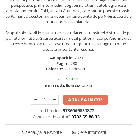
Masaj
perspectiva, prin intermediul bogatei naratiuni autobiografice a
atotstapanitorului Enki, un zeu Anunnaki, care spune povestea sosirii
MedConnect
pe Pamant a acestor fiinte nepamantene venite de pe Nibiru, cea de-a
douasprezecea planeta.
Medicina & Farmacie
Medicina Pentru Toti
Scopul colonizarii lor: aurul necesar refacerii atmosferei distruse de pe
planeta lor natala. Gasirea acestui metal pretios ii face pe Anunnaki sa
SealfHealing
creeze homo sapiens – rasa umana – pentru a extrage din mine
aceasta importanta resursa.
Sport
An aparitie:
2021
Starea de bine
Pagini:
288
Colectie:
Tot Adevarul
Terapii Alternative
IN STOC
AudioBook
Durata de livrare:
24 ore
Beletristica
Biografii, Memorii, Jurnale
ADAUGA IN COS
Carti erotice
Cod Produs:
9786069651872
Carti pentru Adolescenti, Young
Ai nevoie de ajutor?
0732 55 88 33
Adult
Crime, Thriller, Mistery
Adauga la Favorite
Cere informatii