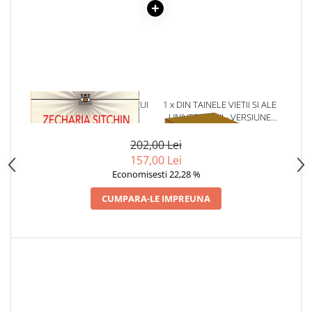
Articole Birotica
Accesorii Arhivare
Calculator
Hartie si Accesorii
Instrumente de scris
Organizare si Arhivare
1 x CARTEA PIERDUTA A LUI
1 x DIN TAINELE VIETII SI ALE
ENKI
UNIVERSULUI - VERSIUNE
Seturi birotica
ORIGINALA DIN 1939.
Articole scolare
VOLUMELE I-III. CUTIE DE
202,00 Lei
COLECTIE -SCARLAT
157,00 Lei
Arta
DEMETRESCU
Economisesti 22,28 %
Caiete si Carnetele scolare
Coperti, Mape, Etichete
CUMPARA-LE IMPREUNA
Ghiozdane si Penare scolare
Instrumente de scris
Instrumente si Truse Geometrie
Seturi scolare
Calculator
Consumabile & Accesorii