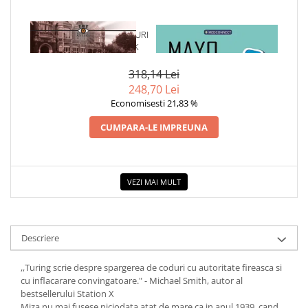
1 x SPARGATORII DE CODURI
1 x MAYO CLINIC. CARTEA
DE LA BLETCHLEY PARK
ESENTIALA DESPRE DIABETUL
ZAHARAT
318,14 Lei
248,70 Lei
Economisesti 21,83 %
CUMPARA-LE IMPREUNA
VEZI MAI MULT
Descriere
,,Turing scrie despre spargerea de coduri cu autoritate fireasca si
cu inflacarare convingatoare." - Michael Smith, autor al
bestsellerului Station X
Miza nu mai fusese niciodata atat de mare ca in anul 1939, cand