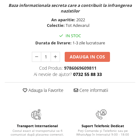
Baza informationala secreta care a contribuit la infrangerea
Elevi de 10 plus
nazistilor
Lecturi Scolare
An aparitie:
2022
Lumea Copilariei
Colectie:
Tot Adevarul
Ma pregatesc pentru scoala
IN STOC
Durata de livrare:
1-3 zile lucratoare
Manuale - Carte Scolara
Clasa a II-a
ADAUGA IN COS
Clasa a III-a
Cod Produs:
9786069609811
Clasa a IV-a
Ai nevoie de ajutor?
0732 55 88 33
Clasa a V-a
Clasa a VI-a
Adauga la Favorite
Cere informatii
Clasa a VII-a
Clasa a VIII-a
Clasa I
Clasa pregatitoare
Limbi Straine
Transport International
Suport Telefonic Dedicat
Costul exact al transportului va fi
Poți Comanda și Telefonic sau pe
Povesti
comunicat după plasarea comenzii.
WhatsApp în Intervalul 9:00 - 18:00