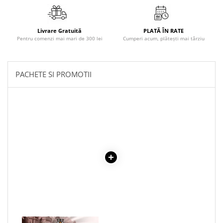
Povesti ilustrate
Povesti - Basme - Legende
Livrare Gratuită
PLATĂ ÎN RATE
Realitatea Augmentata
Pentru comenzi mai mari de 300 lei
Cumperi acum, plătești mai târziu
Religie pentru copii
ScienceConnection
PACHETE SI PROMOTII
TP ROLL