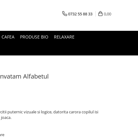
0732 55 88 33
0,00
I CAFEA
PRODUSE BIO
RELAXARE
invatam Alfabetul
tii puternic vizuale si logice, datorita carora copilul isi
 joaca.
are