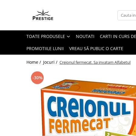
Toate Produsele
Noutati
TOATE PRODUSELE
NOUTATI
CARTI IN CURS DE
Promotii
Pachete Speciale Carti
PROMOTIILE LUNII
VREAU SĂ PUBLIC O CARTE
Spiritualitate - Ezoterism
Home /
Jocuri /
Creionul fermecat. Sa invatam Alfabetul
AngelConnection
Arte Divinatorii
-30%
Astrologie
Chiromantie
Dezvoltare Spirituala
KidConnection
Minte Corp
New Illuminati Files