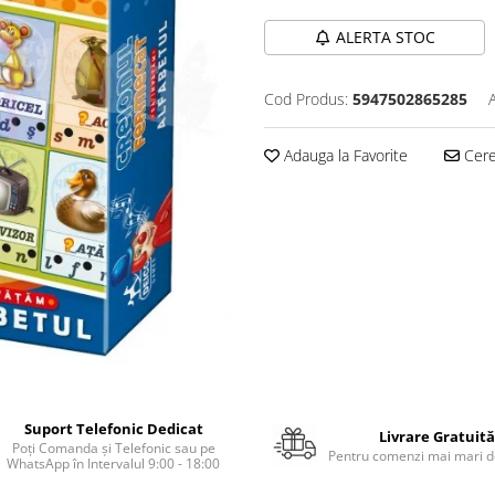
ALERTA STOC
Cod Produs:
5947502865285
Adauga la Favorite
Cere 
Suport Telefonic Dedicat
Livrare Gratuită
Poți Comanda și Telefonic sau pe
Pentru comenzi mai mari de
WhatsApp în Intervalul 9:00 - 18:00