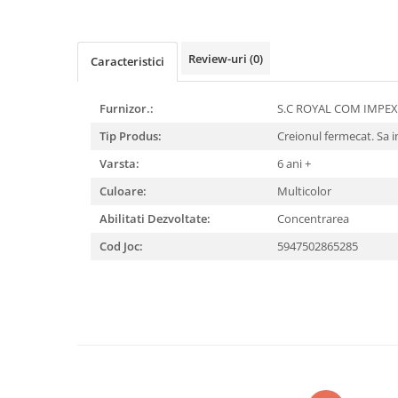
Masaj
MedConnect
Review-uri
(0)
Caracteristici
Medicina & Farmacie
Medicina Pentru Toti
Furnizor.:
S.C ROYAL COM IMPEX
SealfHealing
Tip Produs:
Creionul fermecat. Sa 
Sport
Varsta:
6 ani +
Starea de bine
Culoare:
Multicolor
Terapii Alternative
Abilitati Dezvoltate:
Concentrarea
AudioBook
Cod Joc:
5947502865285
Beletristica
Biografii, Memorii, Jurnale
Carti erotice
Carti pentru Adolescenti, Young
Adult
Crime, Thriller, Mistery