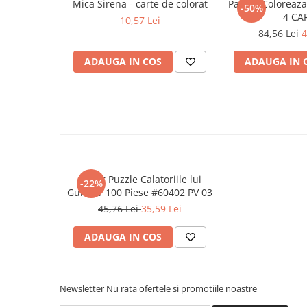
Mica Sirena - carte de colorat
Pachet Coloreaza
Literatura Romana
-50%
4 CA
10,57 Lei
Literatura Universala
84,56 Lei
4
Poezie
ADAUGA IN COS
ADAUGA IN 
Romane de dragoste, Carti
romantice
Senzatii/Dragoste
Senzatii/Erotic
Senzatii/Suspans
Senzatii/Thriller
Super Puzzle Calatoriile lui
-22%
SF & Fantasy
Gulliver 100 Piese #60402 PV 03
45,76 Lei
35,59 Lei
Teatru
Teens Book Club
ADAUGA IN COS
Umor
Birotica & Papetarie
Newsletter
Nu rata ofertele si promotiile noastre
Adezivi si benzi adezive