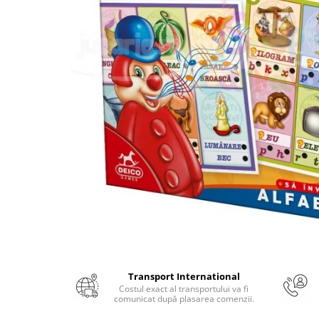
Numerologie
Paranormal
Parapsihologie
Ramtha
Audiobook
ReConnect
Religie
Crestinism
ScienceConnection
SelfConnect
SelfHealing
Vindecare Spirituala
Sanatate
Transport International
Diete
Costul exact al transportului va fi
comunicat după plasarea comenzii.
Gastronomik