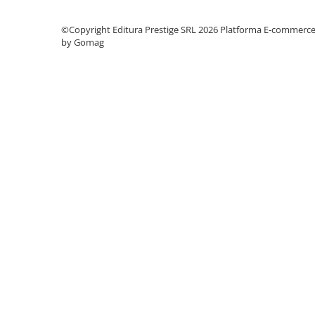
Cadouri
©Copyright Editura Prestige SRL 2026
Platforma E-commerc
Carti in dar
by Gomag
Carti pentru copii
Beletristica
Literatura Romana
Literatura Universala
Poezie
SF & Fantasy
Carte Prescolara, Joc
Carti cartonate
Descopera lumea
Descopera si invata
Din ograda
Povesti pe roti
Primele notiuni
Carti de colorat