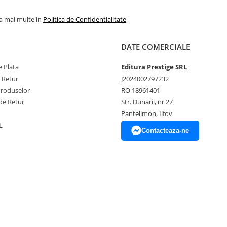
la mai multe in
Politica de Confidentialitate
DATE COMERCIALE
 Plata
Editura Prestige SRL
e Retur
J2024002797232
Produselor
RO 18961401
de Retur
Str. Dunarii, nr 27
Pantelimon, Ilfov
L
Contacteaza-ne