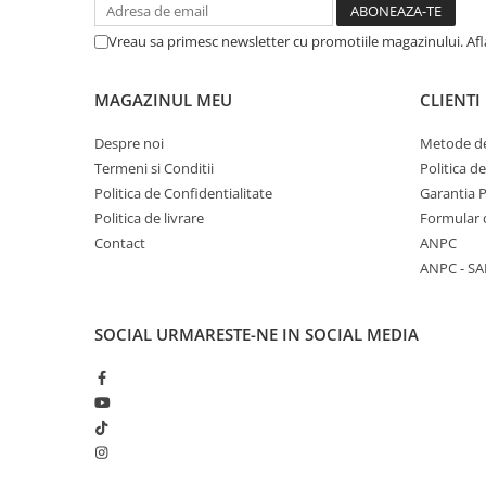
Articole Birotica
Vreau sa primesc newsletter cu promotiile magazinului. Af
Accesorii Arhivare
Calculator
MAGAZINUL MEU
CLIENTI
Hartie si Accesorii
Instrumente de scris
Despre noi
Metode de
Organizare si Arhivare
Termeni si Conditii
Politica d
Seturi birotica
Politica de Confidentialitate
Garantia 
Articole scolare
Politica de livrare
Formular 
Contact
ANPC
Arta
ANPC - SA
Caiete si Carnetele scolare
Coperti, Mape, Etichete
Ghiozdane si Penare scolare
SOCIAL
URMARESTE-NE IN SOCIAL MEDIA
Instrumente de scris
Instrumente si Truse Geometrie
Seturi scolare
Calculator
Consumabile & Accesorii