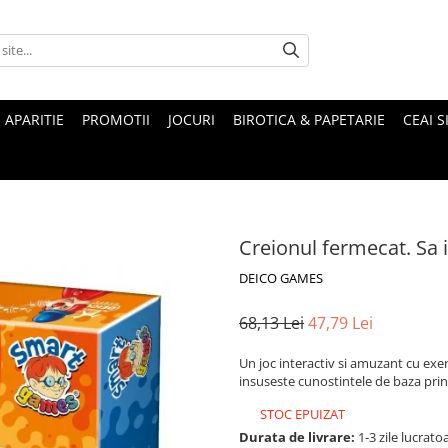
 APARITIE
PROMOTII
JOCURI
BIROTICA & PAPETARIE
CEAI S
Creionul fermecat. Sa 
DEICO GAMES
68,13 Lei
47,79 Lei
Un joc interactiv si amuzant cu exerci
insuseste cunostintele de baza prin
STOC EPUIZAT
Durata de livrare:
1-3 zile lucrato