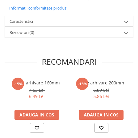
Literatura Romana
Informatii conformitate produs
Literatura Universala
Caracteristici
Poezie
Romane de dragoste, Carti
Review-uri
(0)
romantice
Senzatii/Dragoste
Senzatii/Erotic
RECOMANDARI
Senzatii/Suspans
Senzatii/Thriller
Cutie arhivare 160mm
Cutie arhivare 200mm
-15%
-15%
SF & Fantasy
7,63 Lei
6,89 Lei
Teatru
6,49 Lei
5,86 Lei
Teens Book Club
Umor
ADAUGA IN COS
ADAUGA IN COS
Birotica & Papetarie
Adezivi si benzi adezive