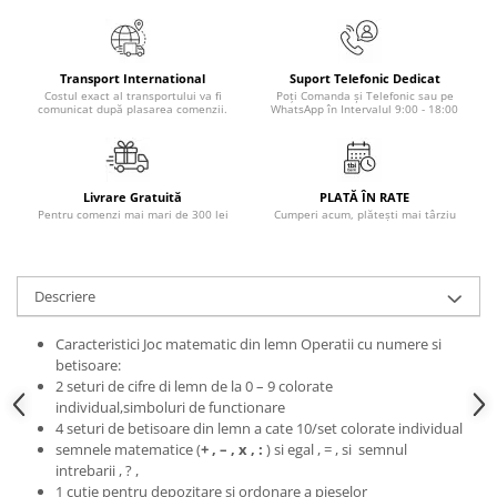
Masaj
MedConnect
Transport International
Suport Telefonic Dedicat
Medicina & Farmacie
Costul exact al transportului va fi
Poți Comanda și Telefonic sau pe
comunicat după plasarea comenzii.
WhatsApp în Intervalul 9:00 - 18:00
Medicina Pentru Toti
SealfHealing
Sport
Livrare Gratuită
PLATĂ ÎN RATE
Pentru comenzi mai mari de 300 lei
Cumperi acum, plătești mai târziu
Starea de bine
Terapii Alternative
AudioBook
Descriere
Beletristica
Caracteristici Joc matematic din lemn Operatii cu numere si
Biografii, Memorii, Jurnale
betisoare:
Carti erotice
2 seturi de cifre di lemn de la 0 – 9 colorate
individual,simboluri de functionare
Carti pentru Adolescenti, Young
4 seturi de betisoare din lemn a cate 10/set colorate individual
Adult
semnele matematice (
+ , – , x , :
) si egal , = , si semnul
intrebarii , ? ,
Crime, Thriller, Mistery
1 cutie pentru depozitare si ordonare a pieselor