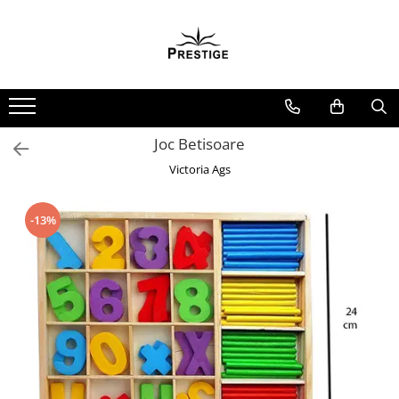
Toate Produsele
Noutati
Promotii
Pachete Speciale Carti
Joc Betisoare
Spiritualitate - Ezoterism
Victoria Ags
AngelConnection
Arte Divinatorii
-13%
Astrologie
Chiromantie
Dezvoltare Spirituala
KidConnection
Minte Corp
New Illuminati Files