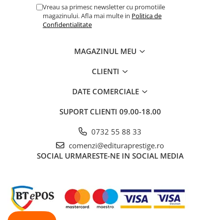
Vreau sa primesc newsletter cu promotiile
Cadouri
magazinului. Afla mai multe in
Politica de
Confidentialitate
Carti in dar
Carti pentru copii
Beletristica
MAGAZINUL MEU
Literatura Romana
CLIENTI
Literatura Universala
DATE COMERCIALE
Poezie
SF & Fantasy
SUPORT CLIENTI
09.00-18.00
Carte Prescolara, Joc
0732 55 88 33
Carti cartonate
comenzi@edituraprestige.ro
Descopera lumea
SOCIAL
URMARESTE-NE IN SOCIAL MEDIA
Descopera si invata
Din ograda
Povesti pe roti
Primele notiuni
Carti de colorat