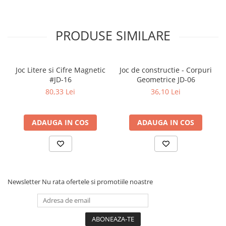
Articole Birotica
Accesorii Arhivare
PRODUSE SIMILARE
Calculator
Hartie si Accesorii
Instrumente de scris
Joc Litere si Cifre Magnetic
Joc de constructie - Corpuri
Organizare si Arhivare
#JD-16
Geometrice JD-06
Seturi birotica
80,33 Lei
36,10 Lei
Articole scolare
Arta
ADAUGA IN COS
ADAUGA IN COS
Caiete si Carnetele scolare
Coperti, Mape, Etichete
Ghiozdane si Penare scolare
Instrumente de scris
Instrumente si Truse Geometrie
Newsletter
Nu rata ofertele si promotiile noastre
Seturi scolare
Calculator
Consumabile & Accesorii