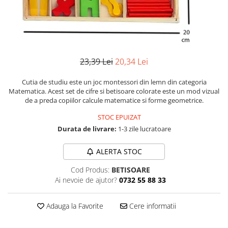
Numerologie
Paranormal
Parapsihologie
Ramtha
23,39 Lei
20,34 Lei
Audiobook
Cutia de studiu este un joc montessori din lemn din categoria
ReConnect
Matematica. Acest set de cifre si betisoare colorate este un mod vizual
Religie
de a preda copiilor calcule matematice si forme geometrice.
Crestinism
STOC EPUIZAT
ScienceConnection
Durata de livrare:
1-3 zile lucratoare
SelfConnect
ALERTA STOC
SelfHealing
Cod Produs:
BETISOARE
Vindecare Spirituala
Ai nevoie de ajutor?
0732 55 88 33
Sanatate
Diete
Adauga la Favorite
Cere informatii
Gastronomik