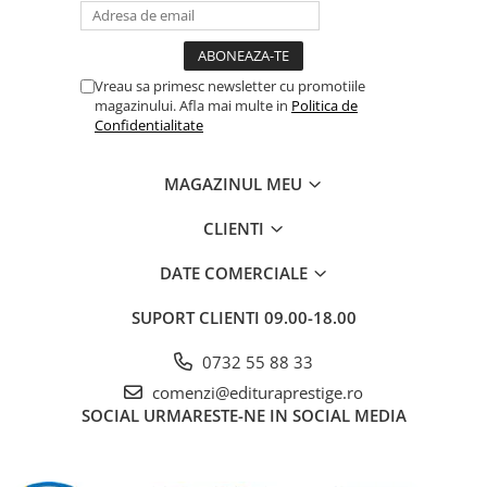
Cadouri
Carti in dar
Carti pentru copii
Vreau sa primesc newsletter cu promotiile
magazinului. Afla mai multe in
Politica de
Beletristica
Confidentialitate
Literatura Romana
Literatura Universala
MAGAZINUL MEU
Poezie
CLIENTI
SF & Fantasy
Carte Prescolara, Joc
DATE COMERCIALE
Carti cartonate
SUPORT CLIENTI
09.00-18.00
Descopera lumea
Descopera si invata
0732 55 88 33
Din ograda
comenzi@edituraprestige.ro
Povesti pe roti
SOCIAL
URMARESTE-NE IN SOCIAL MEDIA
Primele notiuni
Carti de colorat