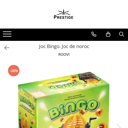
Toate Produsele
Noutati
Promotii
Pachete Speciale Carti
Joc Bingo. Joc de noroc
Spiritualitate - Ezoterism
ROOVI
AngelConnection
Arte Divinatorii
-26%
Astrologie
Chiromantie
Dezvoltare Spirituala
KidConnection
Minte Corp
New Illuminati Files