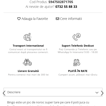
Cod Produs:
5947502871705
Masaj
Ai nevoie de ajutor?
0732 55 88 33
MedConnect
Medicina & Farmacie
Adauga la Favorite
Cere informatii
Medicina Pentru Toti
SealfHealing
Sport
Transport International
Suport Telefonic Dedicat
Starea de bine
Costul exact al transportului va fi
Poți Comanda și Telefonic sau pe
comunicat după plasarea comenzii.
WhatsApp în Intervalul 9:00 - 18:00
Terapii Alternative
AudioBook
Beletristica
Livrare Gratuită
PLATĂ ÎN RATE
Biografii, Memorii, Jurnale
Pentru comenzi mai mari de 300 lei
Cumperi acum, plătești mai târziu
Carti erotice
Carti pentru Adolescenti, Young
Descriere
Adult
Crime, Thriller, Mistery
Bingo este un joc de noroc super tare pe care il poti juca cu