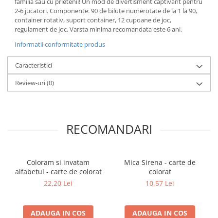
familia sau cu prietenii! Un mod de divertisment captivant pentru
Literatura Romana
2-6 jucatori. Componente: 90 de bilute numerotate de la 1 la 90,
Literatura Universala
container rotativ, suport container, 12 cupoane de joc,
regulament de joc. Varsta minima recomandata este 6 ani.
Poezie
Informatii conformitate produs
Romane de dragoste, Carti
romantice
Caracteristici
Senzatii/Dragoste
Review-uri
(0)
Senzatii/Erotic
Senzatii/Suspans
Senzatii/Thriller
RECOMANDARI
SF & Fantasy
Teatru
Coloram si invatam
Mica Sirena - carte de
Teens Book Club
alfabetul - carte de colorat
colorat
Umor
22,20 Lei
10,57 Lei
Birotica & Papetarie
Adezivi si benzi adezive
ADAUGA IN COS
ADAUGA IN COS