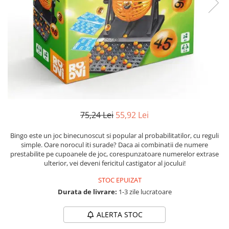
Numerologie
Paranormal
Parapsihologie
Ramtha
Audiobook
ReConnect
Religie
Crestinism
75,24 Lei
55,92 Lei
ScienceConnection
Bingo este un joc binecunoscut si popular al probabilitatilor, cu reguli
SelfConnect
simple. Oare norocul iti surade? Daca ai combinatii de numere
prestabilite pe cupoanele de joc, corespunzatoare numerelor extrase
SelfHealing
ulterior, vei deveni fericitul castigator al jocului!
Vindecare Spirituala
STOC EPUIZAT
Sanatate
Durata de livrare:
1-3 zile lucratoare
Diete
ALERTA STOC
Gastronomik