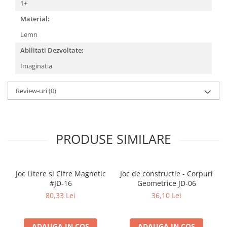
1+
Povesti ilustrate
Material:
Povesti - Basme - Legende
Lemn
Realitatea Augmentata
Abilitati Dezvoltate:
Religie pentru copii
Imaginatia
ScienceConnection
TP ROLL
Review-uri
(0)
PRODUSE SIMILARE
Joc Litere si Cifre Magnetic
Joc de constructie - Corpuri
#JD-16
Geometrice JD-06
80,33 Lei
36,10 Lei
ADAUGA IN COS
ADAUGA IN COS