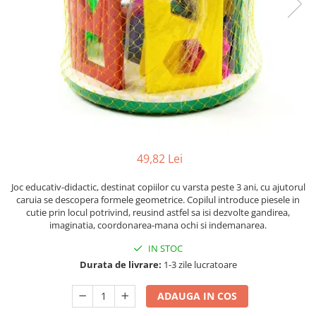
Numerologie
Paranormal
Parapsihologie
Ramtha
Audiobook
ReConnect
Religie
Crestinism
49,82 Lei
ScienceConnection
Joc educativ-didactic, destinat copiilor cu varsta peste 3 ani, cu ajutorul
SelfConnect
caruia se descopera formele geometrice. Copilul introduce piesele in
cutie prin locul potrivind, reusind astfel sa isi dezvolte gandirea,
SelfHealing
imaginatia, coordonarea-mana ochi si indemanarea.
Vindecare Spirituala
IN STOC
Sanatate
Durata de livrare:
1-3 zile lucratoare
Diete
ADAUGA IN COS
Gastronomik