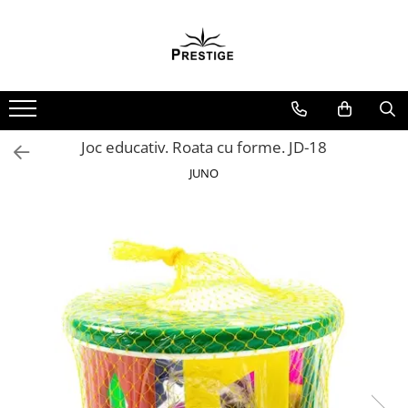
Toate Produsele
Noutati
Promotii
Pachete Speciale Carti
Joc educativ. Roata cu forme. JD-18
Spiritualitate - Ezoterism
JUNO
AngelConnection
Arte Divinatorii
Astrologie
Chiromantie
Dezvoltare Spirituala
KidConnection
Minte Corp
New Illuminati Files