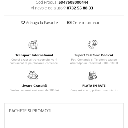
Cod Produs:
5947508000444
Masaj
Ai nevoie de ajutor?
0732 55 88 33
MedConnect
Medicina & Farmacie
Adauga la Favorite
Cere informatii
Medicina Pentru Toti
SealfHealing
Sport
Transport International
Suport Telefonic Dedicat
Starea de bine
Costul exact al transportului va fi
Poți Comanda și Telefonic sau pe
comunicat după plasarea comenzii.
WhatsApp în Intervalul 9:00 - 18:00
Terapii Alternative
AudioBook
Beletristica
Livrare Gratuită
PLATĂ ÎN RATE
Biografii, Memorii, Jurnale
Pentru comenzi mai mari de 300 lei
Cumperi acum, plătești mai târziu
Carti erotice
Carti pentru Adolescenti, Young
PACHETE SI PROMOTII
Adult
Crime, Thriller, Mistery