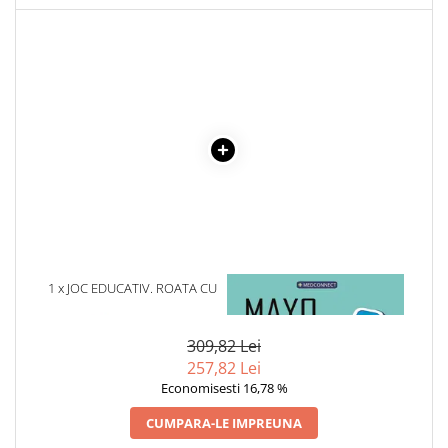
Cadouri
Carti in dar
Carti pentru copii
Beletristica
Literatura Romana
Literatura Universala
Poezie
SF & Fantasy
Carte Prescolara, Joc
Carti cartonate
1 x JOC EDUCATIV. ROATA CU
1 x MAYO CLINIC. CARTEA
Descopera lumea
FORME. JD-18
ESENTIALA DESPRE DIABETUL
ZAHARAT
Descopera si invata
309,82 Lei
Din ograda
257,82 Lei
Povesti pe roti
Economisesti 16,78 %
Primele notiuni
CUMPARA-LE IMPREUNA
Carti de colorat