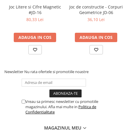
Joc Litere si Cifre Magnetic
Joc de constructie - Corpuri
Elevi de 10 plus
#JD-16
Geometrice JD-06
Lecturi Scolare
80,33 Lei
36,10 Lei
Lumea Copilariei
Ma pregatesc pentru scoala
ADAUGA IN COS
ADAUGA IN COS
Manuale - Carte Scolara
Clasa a II-a
Clasa a III-a
Clasa a IV-a
Newsletter
Nu rata ofertele si promotiile noastre
Clasa a V-a
Clasa a VI-a
Clasa a VII-a
Clasa a VIII-a
Vreau sa primesc newsletter cu promotiile
Clasa I
magazinului. Afla mai multe in
Politica de
Confidentialitate
Clasa pregatitoare
Limbi Straine
Povesti
MAGAZINUL MEU