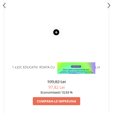
Articole Birotica
Accesorii Arhivare
Calculator
Hartie si Accesorii
Instrumente de scris
Organizare si Arhivare
Seturi birotica
Articole scolare
Arta
Caiete si Carnetele scolare
1 x JOC EDUCATIV. ROATA CU
1 x VINDECAREA COPILULUI
Coperti, Mape, Etichete
FORME. JD-18
INTERIOR
Ghiozdane si Penare scolare
109,82 Lei
Instrumente de scris
97,82 Lei
Instrumente si Truse Geometrie
Economisesti 10,93 %
Seturi scolare
CUMPARA-LE IMPREUNA
Calculator
Consumabile & Accesorii