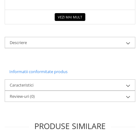
COLOREAZA CU PRIETENII
De colorat
VEZI MAI MULT
Pot desena minunat
Sa coloram cu Nicol
Carti educative
Descriere
Codul copiilor de succes
Copii 0-7 ani
Clubul Premiantilor
Informatii conformitate produs
Super pitici 2-5 ani
Culegeri Auxiliare
Caracteristici
Dezvoltare personala
Review-uri
(0)
Dictionare
Enciclopedii
Kids Book Club
PRODUSE SIMILARE
Legende istorice
Literatura Scolara