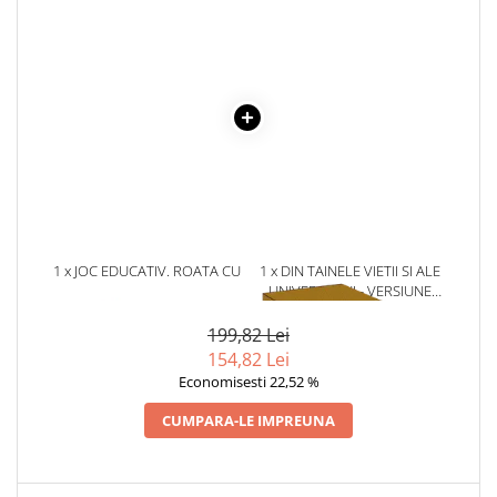
Literatura Romana
Literatura Universala
Poezie
Romane de dragoste, Carti
romantice
Senzatii/Dragoste
Senzatii/Erotic
Senzatii/Suspans
1 x JOC EDUCATIV. ROATA CU
1 x DIN TAINELE VIETII SI ALE
Senzatii/Thriller
FORME. JD-18
UNIVERSULUI - VERSIUNE
SF & Fantasy
ORIGINALA DIN 1939.
VOLUMELE I-III. CUTIE DE
199,82 Lei
Teatru
COLECTIE -SCARLAT
154,82 Lei
DEMETRESCU
Teens Book Club
Economisesti 22,52 %
Umor
CUMPARA-LE IMPREUNA
Birotica & Papetarie
Adezivi si benzi adezive