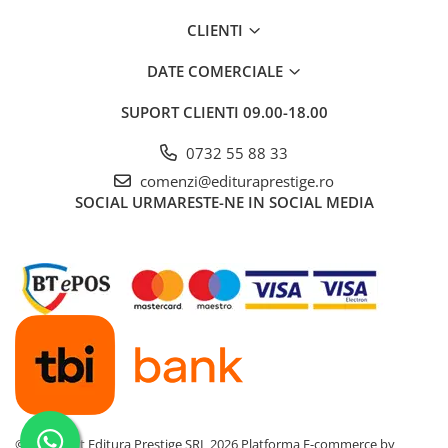
Povesti ilustrate
CLIENTI
Povesti - Basme - Legende
DATE COMERCIALE
Realitatea Augmentata
Religie pentru copii
SUPORT CLIENTI
09.00-18.00
ScienceConnection
0732 55 88 33
TP ROLL
comenzi@edituraprestige.ro
Ceai si Cafea
SOCIAL
URMARESTE-NE IN SOCIAL MEDIA
Cafea
Cafea terapeutica
Ceai
Dezvoltare Personala
BUSINESS
Carti de joc
Dezvoltare Personala Adulti
Dezvoltare Profesionala
©Copyright Editura Prestige SRL 2026
Platforma E-commerce by