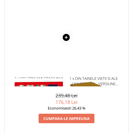
Literatura Romana
Literatura Universala
Poezie
Romane de dragoste, Carti
romantice
Senzatii/Dragoste
Senzatii/Erotic
Senzatii/Suspans
Senzatii/Thriller
1 x JOC ORIGAMI CRACIUNUL
1 x DIN TAINELE VIETII SI ALE
SF & Fantasy
UNIVERSULUI - VERSIUNE
ORIGINALA DIN 1939.
Teatru
VOLUMELE I-III. CUTIE DE
239,48 Lei
COLECTIE -SCARLAT
Teens Book Club
176,18 Lei
DEMETRESCU
Economisesti 26,43 %
Umor
CUMPARA-LE IMPREUNA
Birotica & Papetarie
Adezivi si benzi adezive