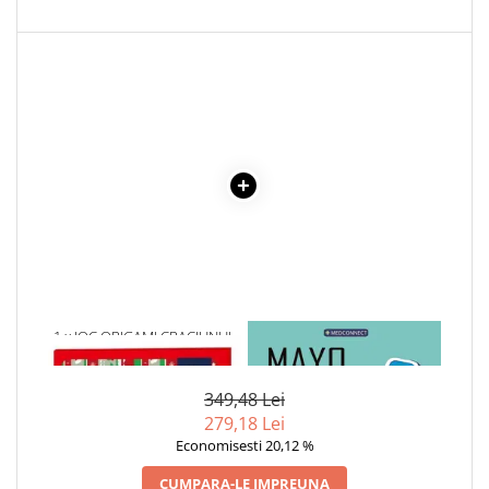
Cadouri
Carti in dar
Carti pentru copii
Beletristica
Literatura Romana
Literatura Universala
Poezie
SF & Fantasy
Carte Prescolara, Joc
Carti cartonate
Descopera lumea
1 x JOC ORIGAMI CRACIUNUL
1 x MAYO CLINIC. CARTEA
Descopera si invata
ESENTIALA DESPRE DIABETUL
ZAHARAT
Din ograda
349,48 Lei
Povesti pe roti
279,18 Lei
Primele notiuni
Economisesti 20,12 %
Carti de colorat
CUMPARA-LE IMPREUNA