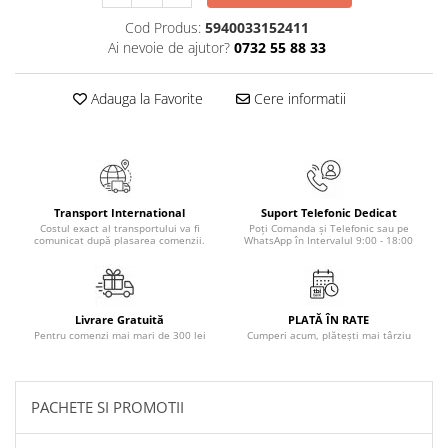
Masaj
Cod Produs:
5940033152411
MedConnect
Ai nevoie de ajutor?
0732 55 88 33
Medicina & Farmacie
Adauga la Favorite
Cere informatii
Medicina Pentru Toti
SealfHealing
Sport
Starea de bine
Transport International
Suport Telefonic Dedicat
Terapii Alternative
Costul exact al transportului va fi
Poți Comanda și Telefonic sau pe
comunicat după plasarea comenzii.
WhatsApp în Intervalul 9:00 - 18:00
AudioBook
Beletristica
Biografii, Memorii, Jurnale
Livrare Gratuită
PLATĂ ÎN RATE
Pentru comenzi mai mari de 300 lei
Cumperi acum, plătești mai târziu
Carti erotice
Carti pentru Adolescenti, Young
Adult
PACHETE SI PROMOTII
Crime, Thriller, Mistery