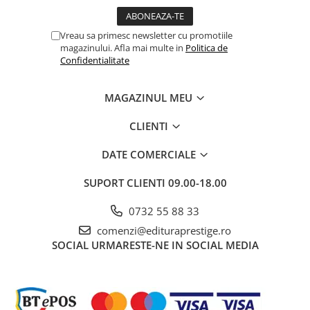
Povesti ilustrate
Povesti - Basme - Legende
Vreau sa primesc newsletter cu promotiile
magazinului. Afla mai multe in
Politica de
Realitatea Augmentata
Confidentialitate
Religie pentru copii
ScienceConnection
MAGAZINUL MEU
TP ROLL
CLIENTI
Ceai si Cafea
DATE COMERCIALE
Cafea
Cafea terapeutica
SUPORT CLIENTI
09.00-18.00
Ceai
0732 55 88 33
Dezvoltare Personala
comenzi@edituraprestige.ro
BUSINESS
SOCIAL
URMARESTE-NE IN SOCIAL MEDIA
Carti de joc
Dezvoltare Personala Adulti
Dezvoltare Profesionala