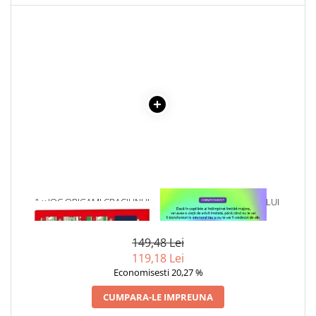
Articole Birotica
Accesorii Arhivare
Calculator
Hartie si Accesorii
Instrumente de scris
Organizare si Arhivare
Seturi birotica
Articole scolare
Arta
Caiete si Carnetele scolare
Coperti, Mape, Etichete
1 x JOC ORIGAMI CRACIUNUL
1 x VINDECAREA COPILULUI
INTERIOR
Ghiozdane si Penare scolare
Instrumente de scris
149,48 Lei
Instrumente si Truse Geometrie
119,18 Lei
Seturi scolare
Economisesti 20,27 %
Calculator
CUMPARA-LE IMPREUNA
Consumabile & Accesorii