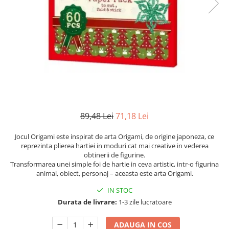
Numerologie
Paranormal
Parapsihologie
Ramtha
Audiobook
ReConnect
Religie
Crestinism
89,48 Lei
71,18 Lei
ScienceConnection
Jocul Origami este inspirat de arta Origami, de origine japoneza, ce
SelfConnect
reprezinta plierea hartiei in moduri cat mai creative in vederea
obtinerii de figurine.
SelfHealing
Transformarea unei simple foi de hartie in ceva artistic, intr-o figurina
animal, obiect, personaj – aceasta este arta Origami.
Vindecare Spirituala
IN STOC
Sanatate
Durata de livrare:
1-3 zile lucratoare
Diete
Gastronomik
ADAUGA IN COS