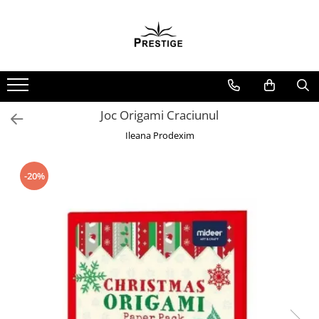
Toate Produsele
Noutati
Promotii
Pachete Speciale Carti
Joc Origami Craciunul
Spiritualitate - Ezoterism
Ileana Prodexim
AngelConnection
Arte Divinatorii
-20%
Astrologie
Chiromantie
Dezvoltare Spirituala
KidConnection
Minte Corp
New Illuminati Files