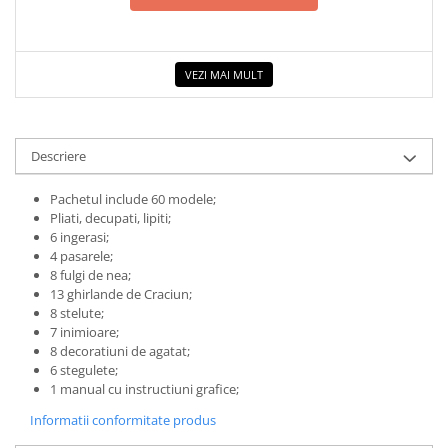
COLOREAZA CU PRIETENII
De colorat
Pot desena minunat
VEZI MAI MULT
Sa coloram cu Nicol
Carti educative
Codul copiilor de succes
Descriere
Copii 0-7 ani
Pachetul include 60 modele;
Clubul Premiantilor
Pliati, decupati, lipiti;
Super pitici 2-5 ani
6 ingerasi;
4 pasarele;
Culegeri Auxiliare
8 fulgi de nea;
Dezvoltare personala
13 ghirlande de Craciun;
8 stelute;
Dictionare
7 inimioare;
8 decoratiuni de agatat;
Enciclopedii
6 stegulete;
Kids Book Club
1 manual cu instructiuni grafice;
Legende istorice
Informatii conformitate produs
Literatura Scolara