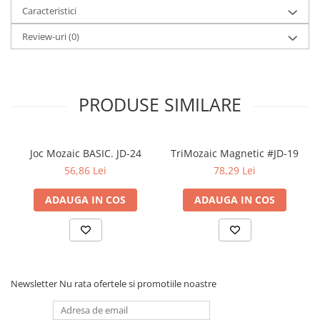
Caracteristici
Elevi de 10 plus
Review-uri
(0)
Lecturi Scolare
Lumea Copilariei
Ma pregatesc pentru scoala
PRODUSE SIMILARE
Manuale - Carte Scolara
Clasa a II-a
Clasa a III-a
Joc Mozaic BASIC. JD-24
TriMozaic Magnetic #JD-19
Clasa a IV-a
56,86 Lei
78,29 Lei
Clasa a V-a
ADAUGA IN COS
ADAUGA IN COS
Clasa a VI-a
Clasa a VII-a
Clasa a VIII-a
Clasa I
Clasa pregatitoare
Newsletter
Nu rata ofertele si promotiile noastre
Limbi Straine
Povesti