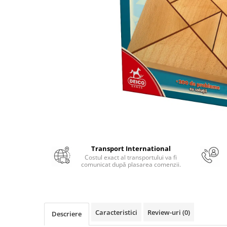
Numerologie
Paranormal
Parapsihologie
Ramtha
Audiobook
ReConnect
Religie
Crestinism
ScienceConnection
SelfConnect
Transport International
SelfHealing
Costul exact al transportului va fi
comunicat după plasarea comenzii.
Vindecare Spirituala
Sanatate
Diete
Caracteristici
Review-uri
(0)
Descriere
Gastronomik