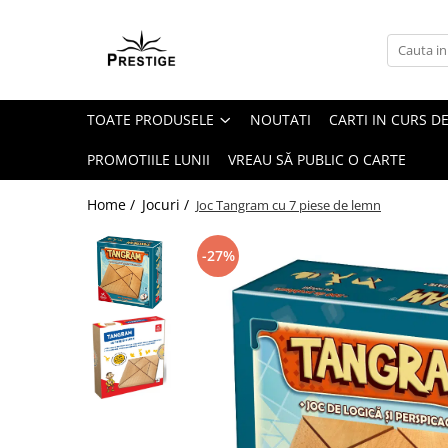
Toate Produsele
Noutati
TOATE PRODUSELE
NOUTATI
CARTI IN CURS DE
Promotii
Pachete Speciale Carti
PROMOTIILE LUNII
VREAU SĂ PUBLIC O CARTE
Spiritualitate - Ezoterism
Home /
Jocuri /
Joc Tangram cu 7 piese de lemn
AngelConnection
Arte Divinatorii
-27%
Astrologie
Chiromantie
Dezvoltare Spirituala
KidConnection
Minte Corp
New Illuminati Files