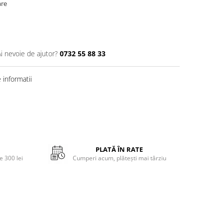
are
Ai nevoie de ajutor?
0732 55 88 33
informatii
PLATĂ ÎN RATE
 300 lei
Cumperi acum, plătești mai târziu