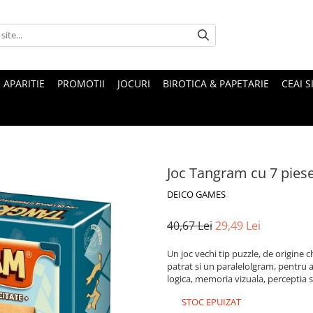
 APARITIE
PROMOTII
JOCURI
BIROTICA & PAPETARIE
CEAI S
Joc Tangram cu 7 pies
DEICO GAMES
40,67 Lei
29,49 Lei
Un joc vechi tip puzzle, de origine c
patrat si un paralelolgram, pentru a
logica, memoria vizuala, perceptia
STOC EPUIZAT