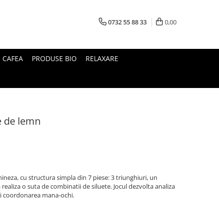
0732 55 88 33
0,00
I CAFEA
PRODUSE BIO
RELAXARE
e de lemn
hineza, cu structura simpla din 7 piese: 3 triunghiuri, un
 realiza o suta de combinatii de siluete. Jocul dezvolta analiza
 si coordonarea mana-ochi.