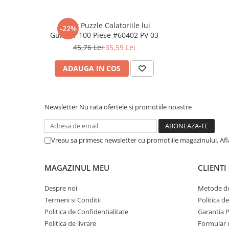
Literatura Romana
Literatura Universala
Super Puzzle Calatoriile lui
-22%
Gulliver 100 Piese #60402 PV 03
Poezie
45,76 Lei
35,59 Lei
Romane de dragoste, Carti
romantice
ADAUGA IN COS
Senzatii/Dragoste
Senzatii/Erotic
Newsletter
Nu rata ofertele si promotiile noastre
Senzatii/Suspans
Senzatii/Thriller
Vreau sa primesc newsletter cu promotiile magazinului. Af
SF & Fantasy
Teatru
MAGAZINUL MEU
CLIENTI
Teens Book Club
Despre noi
Metode de
Umor
Termeni si Conditii
Politica d
Birotica & Papetarie
Politica de Confidentialitate
Garantia 
Adezivi si benzi adezive
Politica de livrare
Formular 