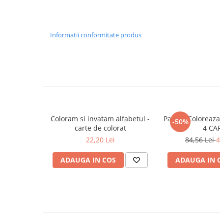
Masaj
MedConnect
Informatii conformitate produs
Medicina & Farmacie
Medicina Pentru Toti
SealfHealing
Sport
Starea de bine
Terapii Alternative
Coloram si invatam alfabetul -
Pachet Coloreaza
-50%
carte de colorat
4 CA
AudioBook
22,20 Lei
84,56 Lei
4
Beletristica
Biografii, Memorii, Jurnale
ADAUGA IN COS
ADAUGA IN 
Carti erotice
Carti pentru Adolescenti, Young
Adult
Crime, Thriller, Mistery