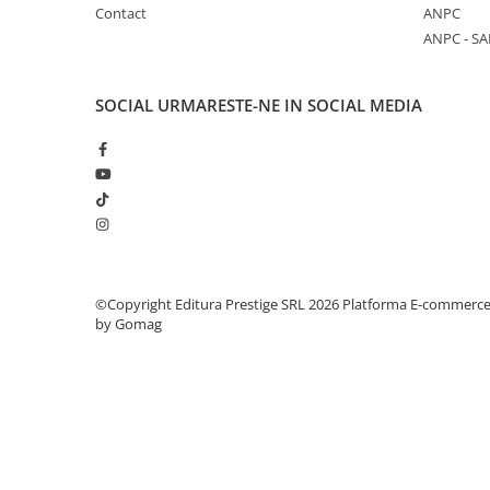
Articole Birotica
Contact
ANPC
ANPC - SA
Accesorii Arhivare
Calculator
Hartie si Accesorii
SOCIAL
URMARESTE-NE IN SOCIAL MEDIA
Instrumente de scris
Organizare si Arhivare
Seturi birotica
Articole scolare
Arta
Caiete si Carnetele scolare
©Copyright Editura Prestige SRL 2026
Platforma E-commerc
Coperti, Mape, Etichete
by Gomag
Ghiozdane si Penare scolare
Instrumente de scris
Instrumente si Truse Geometrie
Seturi scolare
Calculator
Consumabile & Accesorii