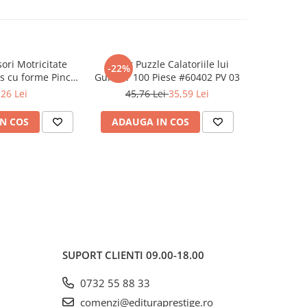
ori Motricitate
Super Puzzle Calatoriile lui
TriMozai
-22%
as cu forme Pincer
Gulliver 100 Piese #60402 PV 03
l Game
,26 Lei
45,76 Lei
35,59 Lei
N COS
ADAUGA IN COS
ADAUG
SUPORT CLIENTI
09.00-18.00
0732 55 88 33
comenzi@edituraprestige.ro