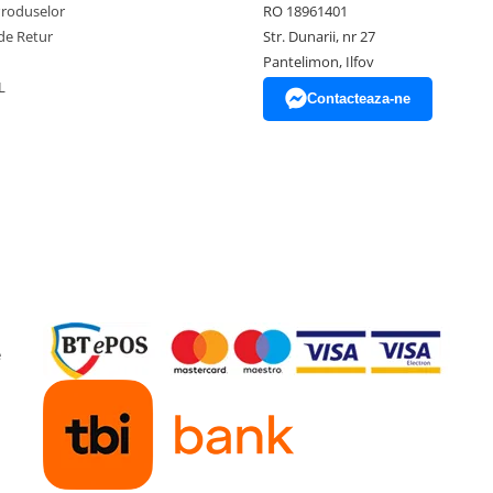
Produselor
RO 18961401
de Retur
Str. Dunarii, nr 27
Pantelimon, Ilfov
L
Contacteaza-ne
e