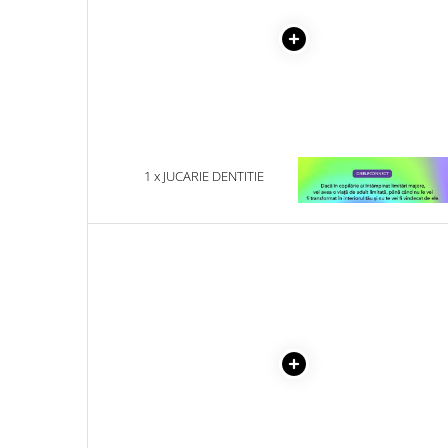
Literatura Romana
Literatura Universala
Poezie
Romane de dragoste, Carti
romantice
Senzatii/Dragoste
1 x JUCARIE DENTITIE
1 x VINDECAREA COPILU
Senzatii/Erotic
INTERIOR
Senzatii/Suspans
Senzatii/Thriller
SF & Fantasy
Teatru
Teens Book Club
Umor
Birotica & Papetarie
Adezivi si benzi adezive