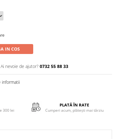
are
A IN COS
Ai nevoie de ajutor?
0732 55 88 33
informatii
PLATĂ ÎN RATE
 300 lei
Cumperi acum, plătești mai târziu