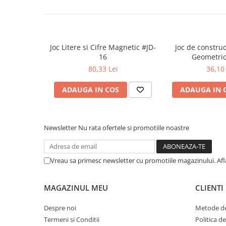
Cadouri
Carti in dar
Carti pentru copii
Joc Litere si Cifre Magnetic #JD-
Joc de construc
Beletristica
16
Geometric
Literatura Romana
80,33 Lei
36,10 
Literatura Universala
ADAUGA IN COS
ADAUGA IN 
Poezie
SF & Fantasy
Carte Prescolara, Joc
Newsletter
Nu rata ofertele si promotiile noastre
Carti cartonate
Descopera lumea
Vreau sa primesc newsletter cu promotiile magazinului. Af
Descopera si invata
Din ograda
MAGAZINUL MEU
CLIENTI
Povesti pe roti
Primele notiuni
Despre noi
Metode de
Carti de colorat
Termeni si Conditii
Politica d