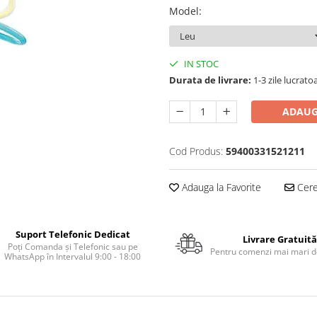
Model
:
IN STOC
Durata de livrare:
1-3 zile lucrato
ADAUG
Cod Produs:
59400331521211
Adauga la Favorite
Cere 
Suport Telefonic Dedicat
Livrare Gratuită
Poți Comanda și Telefonic sau pe
Pentru comenzi mai mari de
WhatsApp în Intervalul 9:00 - 18:00