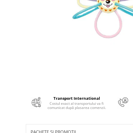
Numerologie
Paranormal
Parapsihologie
Ramtha
Audiobook
ReConnect
Religie
Crestinism
ScienceConnection
SelfConnect
SelfHealing
Transport International
Vindecare Spirituala
Costul exact al transportului va fi
comunicat după plasarea comenzii.
Sanatate
Diete
Gastronomik
PACHETE SI PROMOTII