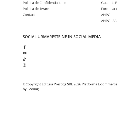
Politica de Confidentialitate
Garantia 
COLOREAZA CU PRIETENII
Politica de livrare
Formular 
De colorat
Contact
ANPC
Pot desena minunat
ANPC - SA
Sa coloram cu Nicol
Carti educative
SOCIAL
URMARESTE-NE IN SOCIAL MEDIA
Codul copiilor de succes
Copii 0-7 ani
Clubul Premiantilor
Super pitici 2-5 ani
Culegeri Auxiliare
Dezvoltare personala
©Copyright Editura Prestige SRL 2026
Platforma E-commerc
Dictionare
by Gomag
Enciclopedii
Kids Book Club
Legende istorice
Literatura Scolara