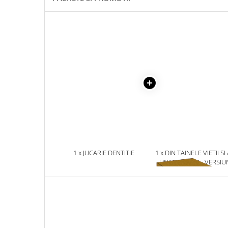
Masaj
MedConnect
Medicina & Farmacie
Medicina Pentru Toti
SealfHealing
Sport
Starea de bine
Terapii Alternative
AudioBook
Beletristica
1 x JUCARIE DENTITIE
1 x DIN TAINELE VIETII SI
Biografii, Memorii, Jurnale
UNIVERSULUI - VERSIU
ORIGINALA DIN 1939.
Carti erotice
VOLUMELE I-III. CUTIE 
COLECTIE -SCARLAT
Carti pentru Adolescenti, Young
DEMETRESCU
Adult
Crime, Thriller, Mistery