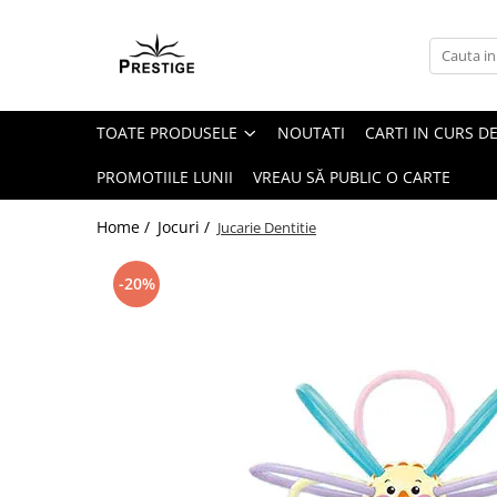
Toate Produsele
Noutati
TOATE PRODUSELE
NOUTATI
CARTI IN CURS DE
Promotii
Pachete Speciale Carti
PROMOTIILE LUNII
VREAU SĂ PUBLIC O CARTE
Spiritualitate - Ezoterism
Home /
Jocuri /
Jucarie Dentitie
AngelConnection
Arte Divinatorii
-20%
Astrologie
Chiromantie
Dezvoltare Spirituala
KidConnection
Minte Corp
New Illuminati Files