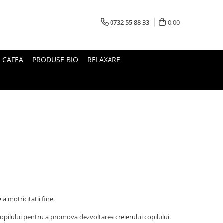
0732 55 88 33
0,00
I CAFEA
PRODUSE BIO
RELAXARE
a motricitatii fine.
 copilului pentru a promova dezvoltarea creierului copilului.