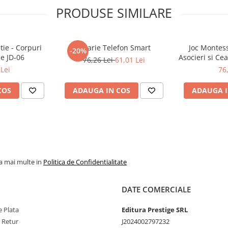
PRODUSE SIMILARE
tie - Corpuri
Jucarie Telefon Smart
Joc Montess
-20%
e JD-06
Asocieri si Ce
76,26 Lei
61,01 Lei
Bal
Lei
76
COS
ADAUGA IN COS
ADAUGA I
la mai multe in
Politica de Confidentialitate
DATE COMERCIALE
 Plata
Editura Prestige SRL
e Retur
J2024002797232