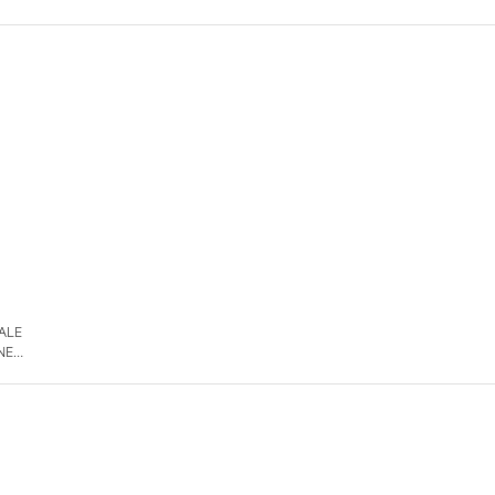
 ALE
NE
DE