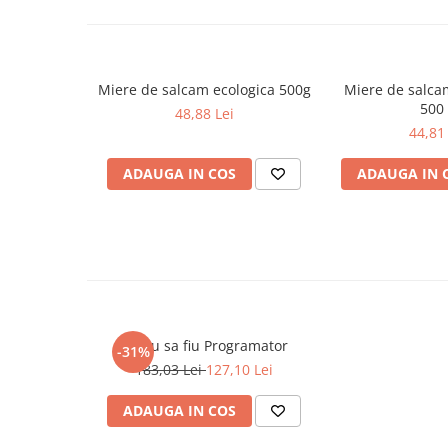
Cadouri
Carti in dar
Carti pentru copii
Miere de salcam ecologica 500g
Miere de salca
Beletristica
500
48,88 Lei
44,81 
Literatura Romana
Literatura Universala
ADAUGA IN COS
ADAUGA IN 
Poezie
SF & Fantasy
Carte Prescolara, Joc
Carti cartonate
Descopera lumea
Descopera si invata
Vreau sa fiu Programator
-31%
Din ograda
183,03 Lei
127,10 Lei
Povesti pe roti
Primele notiuni
ADAUGA IN COS
Carti de colorat