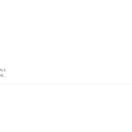
 ALE
NE
DE