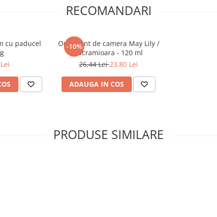
RECOMANDARI
m cu paducel
Odorizant de camera May Lily /
-10%
 g
Lacramioara - 120 ml
Lei
26,44 Lei
23,80 Lei
COS
ADAUGA IN COS
PRODUSE SIMILARE