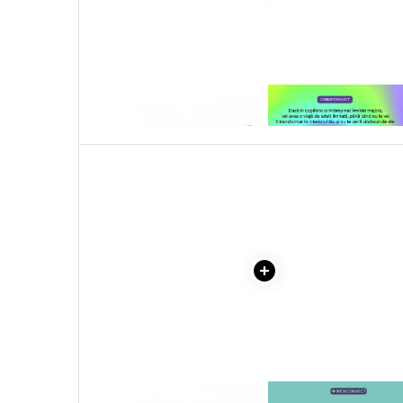
Literatura Romana
Literatura Universala
Poezie
Romane de dragoste, Carti
1 x PUZZLE CARTOON
1 x VINDECAREA COPILU
romantice
COLLECTION STONHENGE
INTERIOR
1000 PIESE
Senzatii/Dragoste
Senzatii/Erotic
Senzatii/Suspans
Senzatii/Thriller
SF & Fantasy
Teatru
Teens Book Club
Umor
Birotica & Papetarie
Adezivi si benzi adezive
1 x PUZZLE CARTOON
1 x MAYO CLINIC. CART