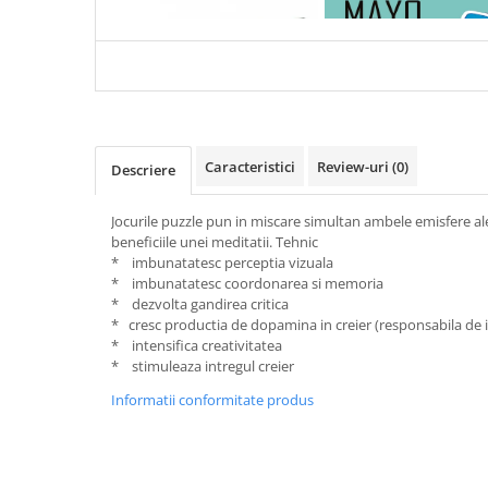
COLLECTION STONHENGE
ESENTIALA DESPRE DIAB
Articole Birotica
1000 PIESE
ZAHARAT
Accesorii Arhivare
Calculator
Hartie si Accesorii
Instrumente de scris
Organizare si Arhivare
Caracteristici
Review-uri
(0)
Descriere
Seturi birotica
Articole scolare
Jocurile puzzle pun in miscare simultan ambele emisfere ale
beneficiile unei meditatii. Tehnic
Arta
* imbunatatesc perceptia vizuala
Caiete si Carnetele scolare
* imbunatatesc coordonarea si memoria
* dezvolta gandirea critica
Coperti, Mape, Etichete
* cresc productia de dopamina in creier (responsabila de
Ghiozdane si Penare scolare
* intensifica creativitatea
Instrumente de scris
* stimuleaza intregul creier
Instrumente si Truse Geometrie
Informatii conformitate produs
Seturi scolare
Calculator
Consumabile & Accesorii