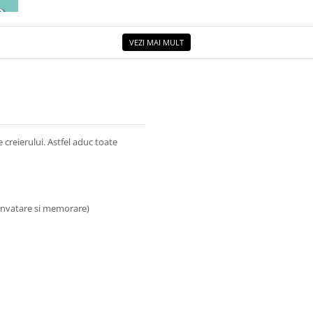
ETUL
VEZI MAI MULT
 creierului. Astfel aduc toate
 invatare si memorare)