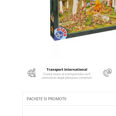
Numerologie
Paranormal
Parapsihologie
Ramtha
Audiobook
ReConnect
Religie
Crestinism
ScienceConnection
Transport International
SelfConnect
Costul exact al transportului va fi
comunicat după plasarea comenzii.
SelfHealing
Vindecare Spirituala
Sanatate
PACHETE SI PROMOTII
Diete
Gastronomik