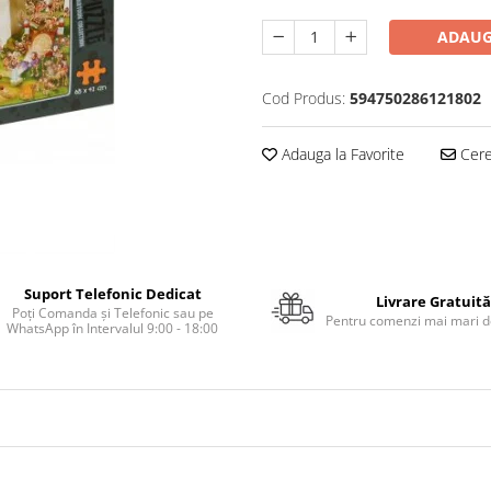
ADAUG
Cod Produs:
594750286121802
Adauga la Favorite
Cere 
Suport Telefonic Dedicat
Livrare Gratuită
Poți Comanda și Telefonic sau pe
Pentru comenzi mai mari de
WhatsApp în Intervalul 9:00 - 18:00