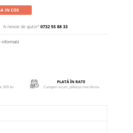
A IN COS
Ai nevoie de ajutor?
0732 55 88 33
informatii
PLATĂ ÎN RATE
 300 lei
Cumperi acum, plătești mai târziu