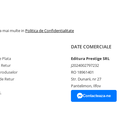
la mai multe in
Politica de Confidentialitate
DATE COMERCIALE
 Plata
Editura Prestige SRL
e Retur
J2024002797232
Produselor
RO 18961401
de Retur
Str. Dunarii, nr 27
Pantelimon, Ilfov
L
Contacteaza-ne