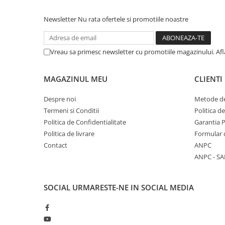
COLOREAZA CU PRIETENII
Newsletter
Nu rata ofertele si promotiile noastre
De colorat
Pot desena minunat
Sa coloram cu Nicol
Vreau sa primesc newsletter cu promotiile magazinului. Af
Carti educative
Codul copiilor de succes
MAGAZINUL MEU
CLIENTI
Copii 0-7 ani
Despre noi
Metode de
Clubul Premiantilor
Termeni si Conditii
Politica d
Super pitici 2-5 ani
Politica de Confidentialitate
Garantia 
Culegeri Auxiliare
Politica de livrare
Formular 
Contact
ANPC
Dezvoltare personala
ANPC - SA
Dictionare
Enciclopedii
SOCIAL
URMARESTE-NE IN SOCIAL MEDIA
Kids Book Club
Legende istorice
Literatura Scolara