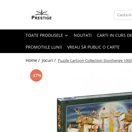
Toate Produsele
Noutati
TOATE PRODUSELE
NOUTATI
CARTI IN CURS DE
Promotii
Pachete Speciale Carti
PROMOTIILE LUNII
VREAU SĂ PUBLIC O CARTE
Spiritualitate - Ezoterism
Home /
Jocuri /
Puzzle Cartoon Collection Stonhenge 1000
AngelConnection
Arte Divinatorii
-27%
Astrologie
Chiromantie
Dezvoltare Spirituala
KidConnection
Minte Corp
New Illuminati Files