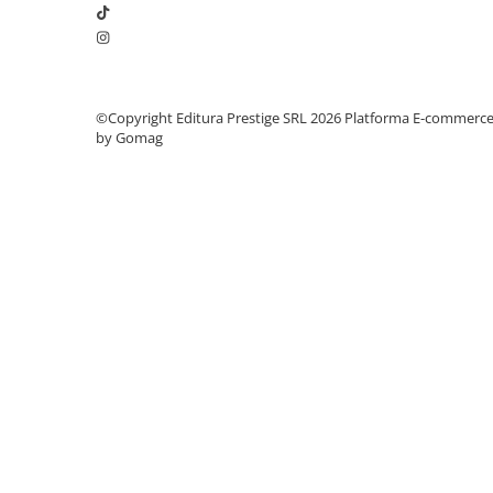
Elevi de 10 plus
Lecturi Scolare
Lumea Copilariei
©Copyright Editura Prestige SRL 2026
Platforma E-commerc
Ma pregatesc pentru scoala
by Gomag
Manuale - Carte Scolara
Clasa a II-a
Clasa a III-a
Clasa a IV-a
Clasa a V-a
Clasa a VI-a
Clasa a VII-a
Clasa a VIII-a
Clasa I
Clasa pregatitoare
Limbi Straine
Povesti