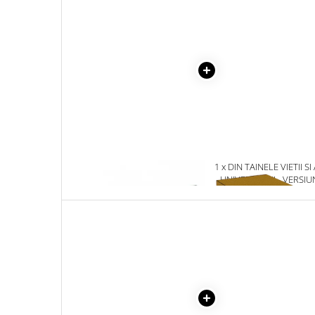
Masaj
MedConnect
Medicina & Farmacie
Medicina Pentru Toti
SealfHealing
Sport
Starea de bine
Terapii Alternative
1 x PUZZLE CARTOON
1 x DIN TAINELE VIETII SI
COLLECTION STONHENGE
UNIVERSULUI - VERSIU
AudioBook
1000 PIESE
ORIGINALA DIN 1939.
Beletristica
VOLUMELE I-III. CUTIE 
COLECTIE -SCARLAT
Biografii, Memorii, Jurnale
DEMETRESCU
Carti erotice
Carti pentru Adolescenti, Young
Adult
Crime, Thriller, Mistery