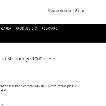
0732 55 88 33
0,00
I CAFEA
PRODUSE BIO
RELAXARE
tion Stonhenge 1000 piese
uzzle fascinant, compus din 1000 piese! Imbina piesele
iata!
are