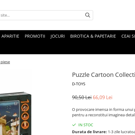
 APARITIE
PROMOTII
JOCURI
BIROTICA & PAPETARIE
CEAI S
 piese
Puzzle Cartoon Collec
D-TOYS
90,50 Lei
66,09 Lei
O provocare imensa in forma unui p
pentru a reconstitui imaginea detal
IN STOC
Durata de livrare:
1-3 zile lucrato