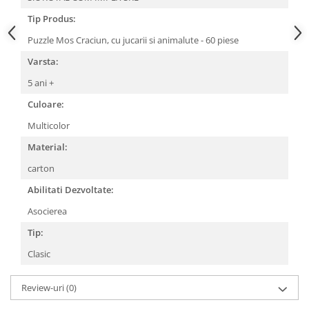
Povesti ilustrate
Tip Produs:
Povesti - Basme - Legende
Puzzle Mos Craciun, cu jucarii si animalute - 60 piese
Realitatea Augmentata
Varsta:
Religie pentru copii
5 ani +
ScienceConnection
Culoare:
TP ROLL
Multicolor
Material:
carton
Abilitati Dezvoltate:
Asocierea
Tip:
Clasic
Review-uri
(0)