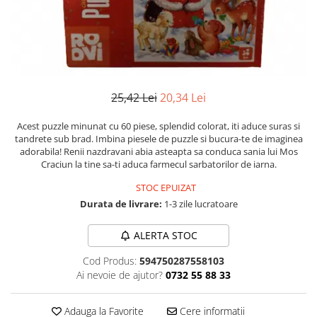
Instrumente de scris
Puzzle-uri
COLOREAZA CU PRIETENII
Audiobook
Instrumente si Truse Geometrie
Senzatii/Thriller
De colorat
Puzzle
ReConnect
Seturi scolare
Pot desena minunat
SF & Fantasy
Puzzle 3D Lemn
Religie
Calculator
Sa coloram cu Nicol
Teatru
Crestinism
Consumabile & Accesorii
Carti educative
Teens Book Club
ScienceConnection
25,42 Lei
20,34 Lei
Codul copiilor de succes
Umor
SelfConnect
Copii 0-7 ani
Acest puzzle minunat cu 60 piese, splendid colorat, iti aduce suras si
tandrete sub brad. Imbina piesele de puzzle si bucura-te de imaginea
SelfHealing
Clubul Premiantilor
adorabila! Renii nazdravani abia asteapta sa conduca sania lui Mos
Vindecare Spirituala
Super pitici 2-5 ani
Craciun la tine sa-ti aduca farmecul sarbatorilor de iarna.
Culegeri Auxiliare
STOC EPUIZAT
Dezvoltare personala
Durata de livrare:
1-3 zile lucratoare
Dictionare
ALERTA STOC
Enciclopedii
Cod Produs:
594750287558103
Kids Book Club
Ai nevoie de ajutor?
0732 55 88 33
Legende istorice
Adauga la Favorite
Cere informatii
Literatura Scolara