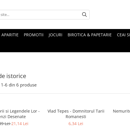
 APARITIE
PROMOTII
JOCURI
BIROTICA & PAPETARIE
CEAI S
e istorice
1-
6
din
6
produse
ii si Legendele Lor -
Vlad Tepes - Domnitorul Tarii
Nemurito
nzi Desenate
Romanesti
89 Lei
21,14 Lei
6,34 Lei