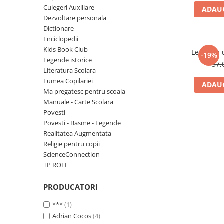
Numerologie
Culegeri Auxiliare
ADAUG
Dezvoltare personala
Paranormal
Dictionare
Parapsihologie
Enciclopedii
Kids Book Club
Ramtha
Legenda u
-19%
Legende istorice
37,
Audiobook
Literatura Scolara
ReConnect
Lumea Copilariei
ADAUG
Ma pregatesc pentru scoala
Religie
Manuale - Carte Scolara
Crestinism
Povesti
Povesti - Basme - Legende
ScienceConnection
Realitatea Augmentata
SelfConnect
Religie pentru copii
ScienceConnection
SelfHealing
TP ROLL
Vindecare Spirituala
Sanatate
PRODUCATORI
Diete
***
(1)
Gastronomik
Adrian Cocos
(4)