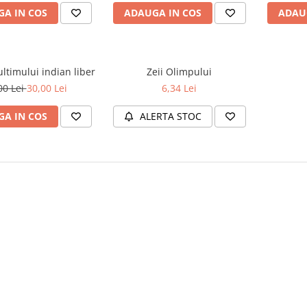
A IN COS
ADAUGA IN COS
ADAU
ltimului indian liber
Zeii Olimpului
00 Lei
30,00 Lei
6,34 Lei
A IN COS
ALERTA STOC