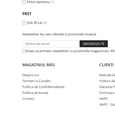
Petre Ispirescu
(1)
Masaj
MedConnect
PRET
Medicina & Farmacie
Sub 50 Lei
(6)
Medicina Pentru Toti
Newsletter
Nu rata ofertele si promotiile noastre
SealfHealing
Sport
Vreau sa primesc newsletter cu promotiile magazinului. Af
Starea de bine
Terapii Alternative
MAGAZINUL MEU
CLIENTI
AudioBook
Beletristica
Despre noi
Metode de
Biografii, Memorii, Jurnale
Termeni si Conditii
Politica d
Politica de Confidentialitate
Garantia 
Carti erotice
Politica de livrare
Formular 
Carti pentru Adolescenti, Young
Contact
ANPC
Adult
ANPC - SA
Crime, Thriller, Mistery