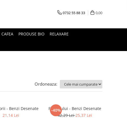
0732 55 88 33
0,00
I CAFEA
PRODUSE BIO
RELAXARE
Ordoneaza:
rii - Benzi Desenate
Fiul Leului - Benzi Desenate
-40%
21,14 Lei
42,29 Lei
25,37 Lei