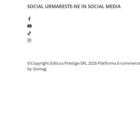
Literatura Romana
SOCIAL
URMARESTE-NE IN SOCIAL MEDIA
Literatura Universala
Poezie
Romane de dragoste, Carti
romantice
Senzatii/Dragoste
Senzatii/Erotic
©Copyright Editura Prestige SRL 2026
Platforma E-commerc
Senzatii/Suspans
by Gomag
Senzatii/Thriller
SF & Fantasy
Teatru
Teens Book Club
Umor
Birotica & Papetarie
Adezivi si benzi adezive