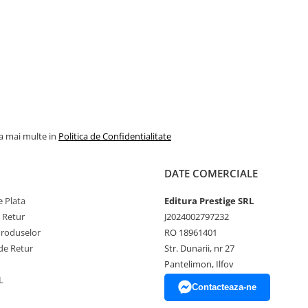
la mai multe in
Politica de Confidentialitate
DATE COMERCIALE
 Plata
Editura Prestige SRL
e Retur
J2024002797232
Produselor
RO 18961401
de Retur
Str. Dunarii, nr 27
Pantelimon, Ilfov
L
Contacteaza-ne