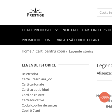
Toate Produsele
Noutati
TOATE PRODUSELE
NOUTATI
CARTI IN CURS DE
Promotii
Pachete Speciale Carti
PROMOTIILE LUNII
VREAU SĂ PUBLIC O CARTE
Spiritualitate - Ezoterism
Home /
Carti pentru copii /
Legende istorice
AngelConnection
Arte Divinatorii
Legend
LEGENDE ISTORICE
Astrologie
Afiseaza:
Beletristica
Chiromantie
Carte Prescolara, Joc
Dezvoltare Spirituala
Carti cartonate
Carti cu abtibilduri
KidConnection
Carti de colorat
Nemuritor
-39%
Minte Corp
Carti educative
Be
Codul copiilor de succes
34,
New Illuminati Files
Copii 0-7 ani