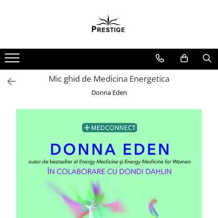
Toate Produsele
Noutati
Promotii
Pachete Speciale Carti
Mic ghid de Medicina Energetica
Spiritualitate - Ezoterism
Donna Eden
AngelConnection
Arte Divinatorii
Astrologie
Chiromantie
Dezvoltare Spirituala
KidConnection
Minte Corp
New Illuminati Files