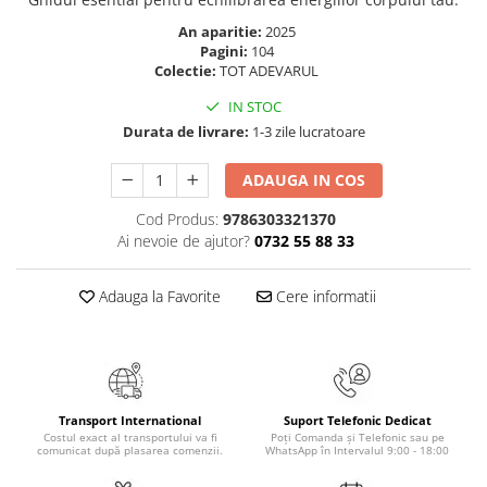
Masaj
An aparitie:
2025
MedConnect
Pagini:
104
Colectie:
TOT ADEVARUL
Medicina & Farmacie
IN STOC
Medicina Pentru Toti
Durata de livrare:
1-3 zile lucratoare
SealfHealing
ADAUGA IN COS
Sport
Starea de bine
Cod Produs:
9786303321370
Ai nevoie de ajutor?
0732 55 88 33
Terapii Alternative
AudioBook
Adauga la Favorite
Cere informatii
Beletristica
Biografii, Memorii, Jurnale
Carti erotice
Carti pentru Adolescenti, Young
Transport International
Suport Telefonic Dedicat
Adult
Costul exact al transportului va fi
Poți Comanda și Telefonic sau pe
comunicat după plasarea comenzii.
WhatsApp în Intervalul 9:00 - 18:00
Crime, Thriller, Mistery