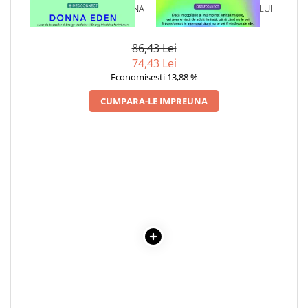
1 x MIC GHID DE MEDICINA
1 x VINDECAREA COPILULUI
Cadouri
ENERGETICA
INTERIOR
Carti in dar
86,43 Lei
Carti pentru copii
74,43 Lei
Beletristica
Economisesti 13,88 %
Literatura Romana
CUMPARA-LE IMPREUNA
Literatura Universala
Poezie
SF & Fantasy
Carte Prescolara, Joc
Carti cartonate
Descopera lumea
Descopera si invata
Din ograda
Povesti pe roti
Primele notiuni
Carti de colorat