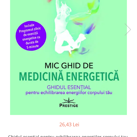
Numerologie
Paranormal
Parapsihologie
Ramtha
Audiobook
ReConnect
Religie
Crestinism
ScienceConnection
SelfConnect
SelfHealing
Vindecare Spirituala
Sanatate
Diete
26,43 Lei
Gastronomik
Ghidul esential pentru echilibrarea energiilor corpului tau.