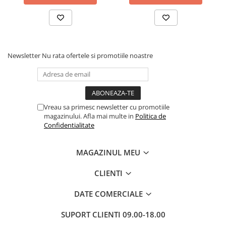
Dezvoltarea Afacerilor
Parenting & Familie
Psihologie, Psihanaliza
Newsletter
Nu rata ofertele si promotiile noastre
PSYCONNECT
Sexualitate
Istorie
Istorie & Filosofie
Vreau sa primesc newsletter cu promotiile
magazinului. Afla mai multe in
Politica de
Istorii Secrete
Confidentialitate
Mituri si Legende
Tot Adevarul
MAGAZINUL MEU
Jocuri
CLIENTI
Casute de papusi si mobilier
Creativitate
DATE COMERCIALE
Educative
SUPORT CLIENTI
09.00-18.00
BrainBox