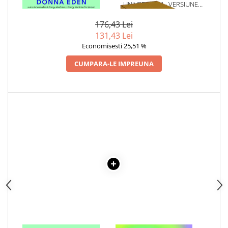
ENERGETICA
UNIVERSULUI - VERSIUNE
Articole Birotica
ORIGINALA DIN 1939.
Accesorii Arhivare
VOLUMELE I-III. CUTIE DE
176,43 Lei
COLECTIE -SCARLAT
Calculator
131,43 Lei
DEMETRESCU
Economisesti 25,51 %
Hartie si Accesorii
Instrumente de scris
CUMPARA-LE IMPREUNA
Organizare si Arhivare
Seturi birotica
Articole scolare
Arta
Caiete si Carnetele scolare
Coperti, Mape, Etichete
Ghiozdane si Penare scolare
Instrumente de scris
Instrumente si Truse Geometrie
Seturi scolare
Calculator
Consumabile & Accesorii