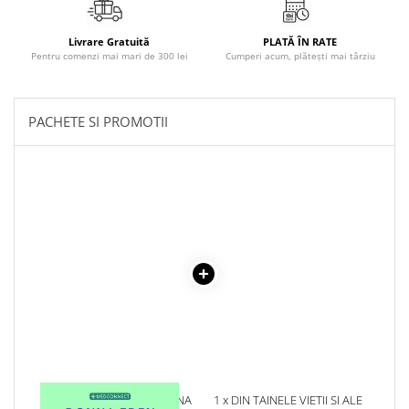
Literatura Romana
Literatura Universala
Livrare Gratuită
PLATĂ ÎN RATE
Pentru comenzi mai mari de 300 lei
Cumperi acum, plătești mai târziu
Poezie
Romane de dragoste, Carti
romantice
PACHETE SI PROMOTII
Senzatii/Dragoste
Senzatii/Erotic
Senzatii/Suspans
Senzatii/Thriller
SF & Fantasy
Teatru
Teens Book Club
Umor
Birotica & Papetarie
Adezivi si benzi adezive
1 x MIC GHID DE MEDICINA
1 x DIN TAINELE VIETII SI ALE