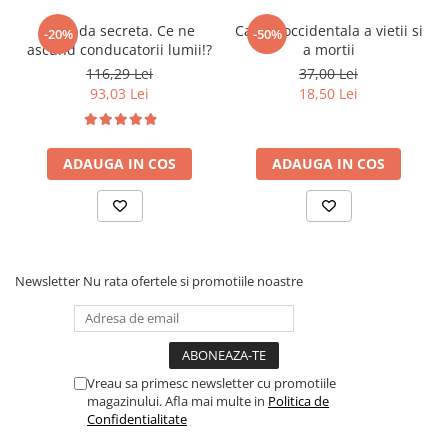
Agenda secreta. Ce ne
Cartea occidentala a vietii si
-20%
-50%
ascund conducatorii lumii!?
a mortii
116,29 Lei
37,00 Lei
93,03 Lei
18,50 Lei
ADAUGA IN COS
ADAUGA IN COS
Newsletter
Nu rata ofertele si promotiile noastre
Vreau sa primesc newsletter cu promotiile
magazinului. Afla mai multe in
Politica de
Confidentialitate