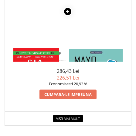
1 x CIA.TENTATIVELE DE
1 x MAYO CLINIC. CARTEA
ASASINARE ALE LUI FIDEL
ESENTIALA DESPRE DIABETUL
CASTRO RUZ - EMIL STRAINU
ZAHARAT
286,43 Lei
226,51 Lei
Economisesti 20,92 %
CUMPARA-LE IMPREUNA
VEZI MAI MULT