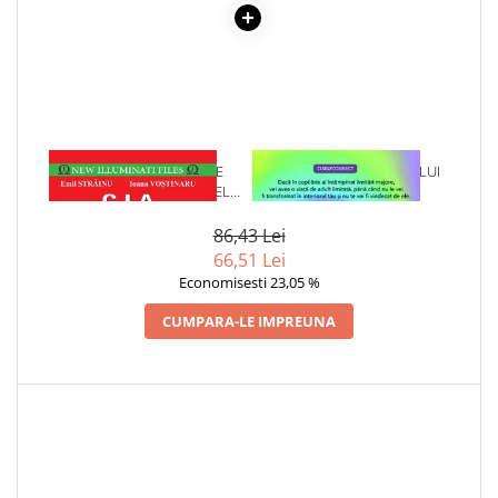
1 x CIA.TENTATIVELE DE
1 x VINDECAREA COPILULUI
ASASINARE ALE LUI FIDEL
INTERIOR
CASTRO RUZ - EMIL STRAINU
86,43 Lei
66,51 Lei
Economisesti 23,05 %
CUMPARA-LE IMPREUNA