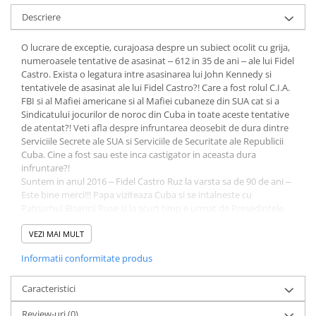
Descriere
O lucrare de exceptie, curajoasa despre un subiect ocolit cu grija,
numeroasele tentative de asasinat ‒ 612 in 35 de ani ‒ ale lui Fidel
Castro. Exista o legatura intre asasinarea lui John Kennedy si
tentativele de asasinat ale lui Fidel Castro?! Care a fost rolul C.I.A.
FBI si al Mafiei americane si al Mafiei cubaneze din SUA cat si a
Sindicatului jocurilor de noroc din Cuba in toate aceste tentative
de atentat?! Veti afla despre infruntarea deosebit de dura dintre
Serviciile Secrete ale SUA si Serviciile de Securitate ale Republicii
Cuba. Cine a fost sau este inca castigator in aceasta dura
infruntare?!
Suntem in anul 2016 ‒ Fidel Castro Ruz la varsta sa de 90 de ani ‒
Este bine merci!!! Papa viziteaza Cuba si se intalneste cu
Patriarhul Bisericii Ruse si la scurt timp e urmat de Presedintele
SUA Barak Obama. Cu zeci de ani in urma Fidel Castro spusese ca
urmatorul presedinte al SUA care va pune piciorul in Cuba va fi
VEZI MAI MULT
un presedinte de culoare, interesant nu?! O carte care se anunta
Informatii conformitate produs
fascinanta si deosebit de interesanta, un adevarat Bestseller!
Caracteristici
Review-uri
(0)