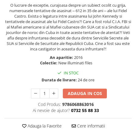
O lucrare de exceptie, curajoasa despre un subiect ocolit cu grija,
Elevi de 10 plus
numeroasele tentative de asasinat ‒ 612 in 35 de ani ‒ ale lui Fidel
Lecturi Scolare
Castro. Exista o legatura intre asasinarea lui John Kennedy si
tentativele de asasinat ale lui Fidel Castro?! Care a fost rolul C.I.A. FBI si
Lumea Copilariei
al Mafiei americane si al Mafiei cubaneze din SUA cat si a Sindicatului
jocurilor de noroc din Cuba in toate aceste tentative de atentat?! Veti
Ma pregatesc pentru scoala
afla despre infruntarea deosebit de dura dintre Serviciile Secrete ale
Manuale - Carte Scolara
SUA si Serviciile de Securitate ale Republicii Cuba. Cine a fost sau este
inca castigator in aceasta dura infruntare?!
Clasa a II-a
An aparitie:
2016
Clasa a III-a
Colectie:
New illuminati files
Clasa a IV-a
IN STOC
Clasa a V-a
Durata de livrare:
24 de ore
Clasa a VI-a
Clasa a VII-a
ADAUGA IN COS
Clasa a VIII-a
Cod Produs:
9786068863016
Clasa I
Ai nevoie de ajutor?
0732 55 88 33
Clasa pregatitoare
Limbi Straine
Adauga la Favorite
Cere informatii
Povesti