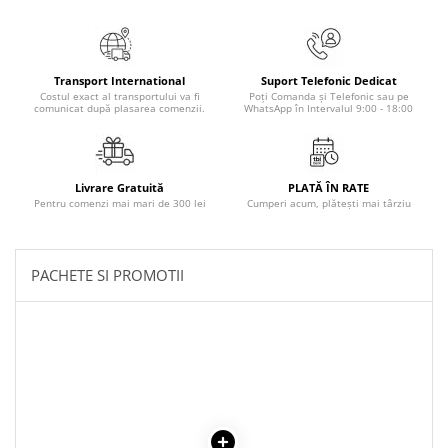
Povesti ilustrate
Povesti - Basme - Legende
Realitatea Augmentata
Transport International
Suport Telefonic Dedicat
Costul exact al transportului va fi
Poți Comanda și Telefonic sau pe
Religie pentru copii
comunicat după plasarea comenzii.
WhatsApp în Intervalul 9:00 - 18:00
ScienceConnection
TP ROLL
Livrare Gratuită
PLATĂ ÎN RATE
Pentru comenzi mai mari de 300 lei
Cumperi acum, plătești mai târziu
PACHETE SI PROMOTII