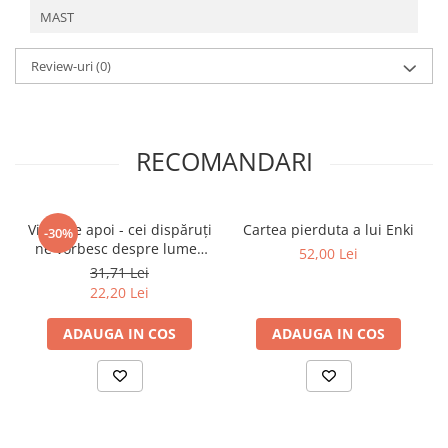
Povesti ilustrate
MAST
Povesti - Basme - Legende
Review-uri
(0)
Realitatea Augmentata
Religie pentru copii
ScienceConnection
RECOMANDARI
TP ROLL
Viaţa de apoi - cei dispăruţi
Cartea pierduta a lui Enki
-30%
ne vorbesc despre lumea
52,00 Lei
lor
31,71 Lei
22,20 Lei
ADAUGA IN COS
ADAUGA IN COS