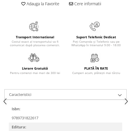
Adauga la Favorite
Cere informatii
Elevi de 10 plus
Lecturi Scolare
Lumea Copilariei
Ma pregatesc pentru scoala
Transport International
Suport Telefonic Dedicat
Manuale - Carte Scolara
Costul exact al transportului va fi
Poți Comanda și Telefonic sau pe
comunicat după plasarea comenzii.
WhatsApp în Intervalul 9:00 - 18:00
Clasa a II-a
Clasa a III-a
Clasa a IV-a
Livrare Gratuită
PLATĂ ÎN RATE
Clasa a V-a
Pentru comenzi mai mari de 300 lei
Cumperi acum, plătești mai târziu
Clasa a VI-a
Clasa a VII-a
Caracteristici
Clasa a VIII-a
Clasa I
Isbn:
Clasa pregatitoare
9789731822617
Limbi Straine
Povesti
Editura: