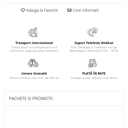
Elevi de 10 plus
Adauga la Favorite
Cere informatii
Lecturi Scolare
Lumea Copilariei
Ma pregatesc pentru scoala
Manuale - Carte Scolara
Transport International
Suport Telefonic Dedicat
Costul exact al transportului va fi
Poți Comanda și Telefonic sau pe
Clasa a II-a
comunicat după plasarea comenzii.
WhatsApp în Intervalul 9:00 - 18:00
Clasa a III-a
Clasa a IV-a
Clasa a V-a
Livrare Gratuită
PLATĂ ÎN RATE
Clasa a VI-a
Pentru comenzi mai mari de 300 lei
Cumperi acum, plătești mai târziu
Clasa a VII-a
Clasa a VIII-a
PACHETE SI PROMOTII
Clasa I
Clasa pregatitoare
Limbi Straine
Povesti