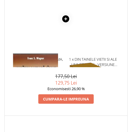
Povesti ilustrate
Povesti - Basme - Legende
Realitatea Augmentata
Religie pentru copii
ScienceConnection
TP ROLL
1 x AFUMATURI, PASTRAMA,
1 x DIN TAINELE VIETII SI ALE
CARNATI
UNIVERSULUI - VERSIUNE
ORIGINALA DIN 1939.
VOLUMELE I-III. CUTIE DE
177,50 Lei
COLECTIE -SCARLAT
129,75 Lei
DEMETRESCU
Economisesti 26,90 %
CUMPARA-LE IMPREUNA