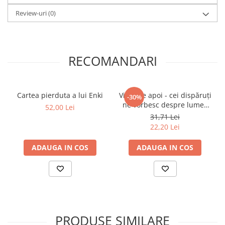
Review-uri
(0)
RECOMANDARI
Cartea pierduta a lui Enki
Viaţa de apoi - cei dispăruţi
-30%
ne vorbesc despre lumea
52,00 Lei
lor
31,71 Lei
22,20 Lei
ADAUGA IN COS
ADAUGA IN COS
PRODUSE SIMILARE