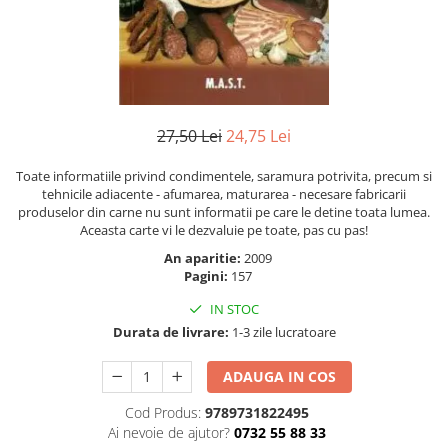
Instrumente de scris
Puzzle-uri
COLOREAZA CU PRIETENII
Audiobook
Instrumente si Truse Geometrie
Senzatii/Thriller
De colorat
Puzzle
ReConnect
Seturi scolare
Pot desena minunat
SF & Fantasy
Puzzle 3D Lemn
Religie
Calculator
Sa coloram cu Nicol
Teatru
Crestinism
Consumabile & Accesorii
Carti educative
Teens Book Club
27,50 Lei
24,75 Lei
ScienceConnection
Codul copiilor de succes
Umor
SelfConnect
Copii 0-7 ani
Toate informatiile privind condimentele, saramura potrivita, precum si
tehnicile adiacente - afumarea, maturarea - necesare fabricarii
SelfHealing
Clubul Premiantilor
produselor din carne nu sunt informatii pe care le detine toata lumea.
Vindecare Spirituala
Super pitici 2-5 ani
Aceasta carte vi le dezvaluie pe toate, pas cu pas!
Culegeri Auxiliare
An aparitie:
2009
Pagini:
157
Dezvoltare personala
IN STOC
Dictionare
Durata de livrare:
1-3 zile lucratoare
Enciclopedii
ADAUGA IN COS
Kids Book Club
Legende istorice
Cod Produs:
9789731822495
Ai nevoie de ajutor?
0732 55 88 33
Literatura Scolara