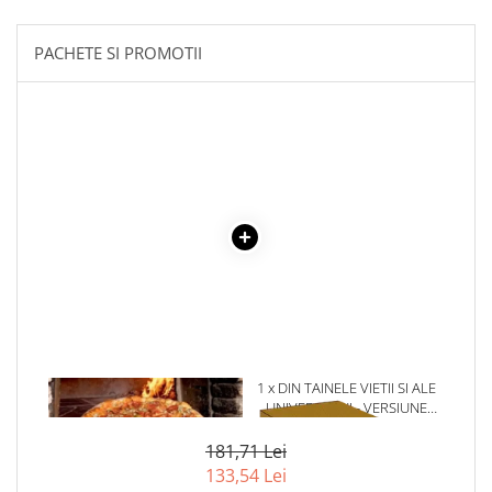
Povesti ilustrate
Povesti - Basme - Legende
PACHETE SI PROMOTII
Realitatea Augmentata
Religie pentru copii
ScienceConnection
TP ROLL
1 x CUPTORUL CU LEMNE
1 x DIN TAINELE VIETII SI ALE
UNIVERSULUI - VERSIUNE
ORIGINALA DIN 1939.
VOLUMELE I-III. CUTIE DE
181,71 Lei
COLECTIE -SCARLAT
133,54 Lei
DEMETRESCU