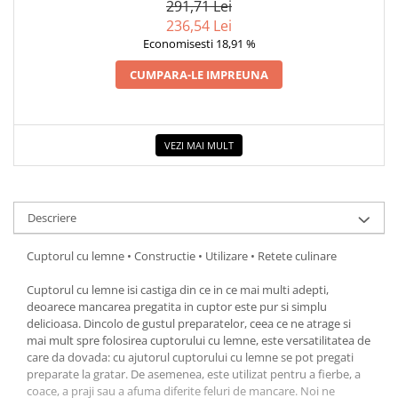
291,71 Lei
236,54 Lei
Economisesti 18,91 %
CUMPARA-LE IMPREUNA
VEZI MAI MULT
Descriere
Cuptorul cu lemne • Constructie • Utilizare • Retete culinare
Cuptorul cu lemne isi castiga din ce in ce mai multi adepti,
deoarece mancarea pregatita in cuptor este pur si simplu
delicioasa. Dincolo de gustul preparatelor, ceea ce ne atrage si
mai mult spre folosirea cuptorului cu lemne, este versatilitatea de
care da dovada: cu ajutorul cuptorului cu lemne se pot pregati
preparate la gratar. De asemenea, este utilizat pentru a fierbe, a
coace, a praji sau a afuma diferite feluri de mancare. Noi ne