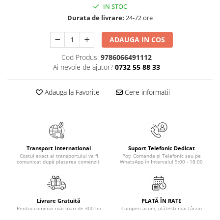
IN STOC
Elevi de 10 plus
Durata de livrare:
24-72 ore
Lecturi Scolare
Lumea Copilariei
ADAUGA IN COS
Ma pregatesc pentru scoala
Cod Produs:
9786066491112
Ai nevoie de ajutor?
0732 55 88 33
Manuale - Carte Scolara
Clasa a II-a
Adauga la Favorite
Cere informatii
Clasa a III-a
Clasa a IV-a
Clasa a V-a
Clasa a VI-a
Clasa a VII-a
Transport International
Suport Telefonic Dedicat
Costul exact al transportului va fi
Poți Comanda și Telefonic sau pe
Clasa a VIII-a
comunicat după plasarea comenzii.
WhatsApp în Intervalul 9:00 - 18:00
Clasa I
Clasa pregatitoare
Limbi Straine
Livrare Gratuită
PLATĂ ÎN RATE
Pentru comenzi mai mari de 300 lei
Cumperi acum, plătești mai târziu
Povesti