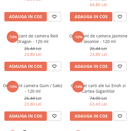
Povesti ilustrate
64,80 Lei
Povesti - Basme - Legende
ADAUGA IN COS
ADAUGA IN COS
Realitatea Augmentata
Religie pentru copii
Odorizant de camera Red
Odorizant de camera Jasmine
-10%
-10%
ScienceConnection
Dragon - 120 ml
/ Iasomie - 120 ml
TP ROLL
26,44 Lei
26,44 Lei
23,80 Lei
23,80 Lei
ADAUGA IN COS
ADAUGA IN COS
Odorizant camera Gum / Sakiz
Cele trei carti ale lui Enoh si
-10%
-14%
- 120 ml
Cartea Gigantilor
26,44 Lei
74,00 Lei
23,80 Lei
63,43 Lei
ADAUGA IN COS
ADAUGA IN COS