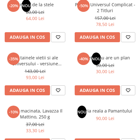
Un dar de la stele
Pachet Universul Complicat -
-20%
NOU
-50%
2 Titluri
80,00 Lei
157,00 Lei
64,00 Lei
78,50 Lei
ADAUGA IN COS
ADAUGA IN COS
Din tainele vietii si ale
Sufletul tau are un plan
-35%
-40%
NOU
Universului - versiune
50,00 Lei
originala din 1939. Volumele I-
143,00 Lei
30,00 Lei
III.
93,00 Lei
ADAUGA IN COS
ADAUGA IN COS
Cafea macinata, Lavazza Il
Istoria reala a Pamantului
-10%
NOU
Mattino, 250 g
90,00 Lei
37,00 Lei
33,30 Lei