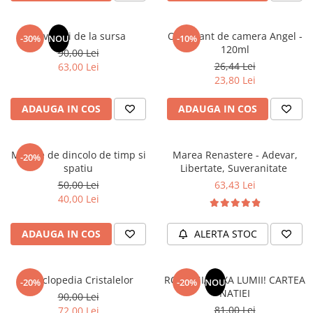
Elevi de 10 plus
Lecturi Scolare
Revelatii de la sursa
Odorizant de camera Angel -
-30%
NOU
-10%
120ml
90,00 Lei
Lumea Copilariei
26,44 Lei
63,00 Lei
Ma pregatesc pentru scoala
23,80 Lei
Manuale - Carte Scolara
ADAUGA IN COS
ADAUGA IN COS
Clasa a II-a
Clasa a III-a
Mesaje de dincolo de timp si
Marea Renastere - Adevar,
Clasa a IV-a
-20%
spatiu
Libertate, Suveranitate
Clasa a V-a
50,00 Lei
63,43 Lei
Clasa a VI-a
40,00 Lei
Clasa a VII-a
Clasa a VIII-a
ADAUGA IN COS
ALERTA STOC
Clasa I
Clasa pregatitoare
Enciclopedia Cristalelor
ROMANIA, AXA LUMII! CARTEA
Limbi Straine
-20%
-20%
NOU
NATIEI
90,00 Lei
Povesti
81,00 Lei
72,00 Lei