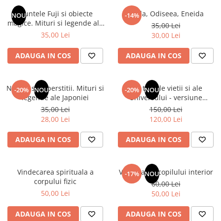
Instrumente de scris
Puzzle-uri
COLOREAZA CU PRIETENII
Audiobook
Muntele Fuji si obiecte
Iliada, Odiseea, Eneida
Instrumente si Truse Geometrie
Senzatii/Thriller
NOU
-14%
De colorat
Puzzle
magice. Mituri si legende ale
ReConnect
35,00 Lei
Seturi scolare
Pot desena minunat
SF & Fantasy
Puzzle 3D Lemn
Japoniei
35,00 Lei
30,00 Lei
Religie
Calculator
Sa coloram cu Nicol
Teatru
Crestinism
Consumabile & Accesorii
Carti educative
ADAUGA IN COS
ADAUGA IN COS
Teens Book Club
ScienceConnection
Codul copiilor de succes
Umor
SelfConnect
Copii 0-7 ani
Natura si superstitii. Mituri si
Din tainele vietii si ale
-20%
NOU
-20%
NOU
SelfHealing
legende ale Japoniei
Universului - versiune
Clubul Premiantilor
originala din 1939. Volumele I-
35,00 Lei
150,00 Lei
Vindecare Spirituala
Super pitici 2-5 ani
III. Cutie de colectie -Scarlat
28,00 Lei
120,00 Lei
Demetrescu
Culegeri Auxiliare
ADAUGA IN COS
ADAUGA IN COS
Dezvoltare personala
Dictionare
Vindecarea spirituala a
Vindecarea copilului interior
Enciclopedii
-17%
NOU
corpului fizic
60,00 Lei
Kids Book Club
50,00 Lei
50,00 Lei
Legende istorice
ADAUGA IN COS
ADAUGA IN COS
Literatura Scolara