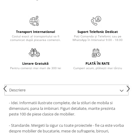
Elevi de 10 plus
Lecturi Scolare
Lumea Copilariei
Transport International
Suport Telefonic Dedicat
Ma pregatesc pentru scoala
Costul exact al transportului va fi
Poți Comanda și Telefonic sau pe
comunicat după plasarea comenzii.
WhatsApp în Intervalul 9:00 - 18:00
Manuale - Carte Scolara
Clasa a II-a
Clasa a III-a
Livrare Gratuită
PLATĂ ÎN RATE
Clasa a IV-a
Pentru comenzi mai mari de 300 lei
Cumperi acum, plătești mai târziu
Clasa a V-a
Clasa a VI-a
Clasa a VII-a
Descriere
Clasa a VIII-a
- Idei. Informatii ilustrate complete, de la stiluri de mobila si
Clasa I
dimensiuni, pana la imbinari. Figuri detaliate, marite prezinta
Clasa pregatitoare
peste 100 de piese clasice de mobilier.
Limbi Straine
- Standarde. Mergeti la sigur cu toate proiectele - fie ca este vorba
Povesti
despre mobilier de bucatarie, mese de sufragerie, birouri,