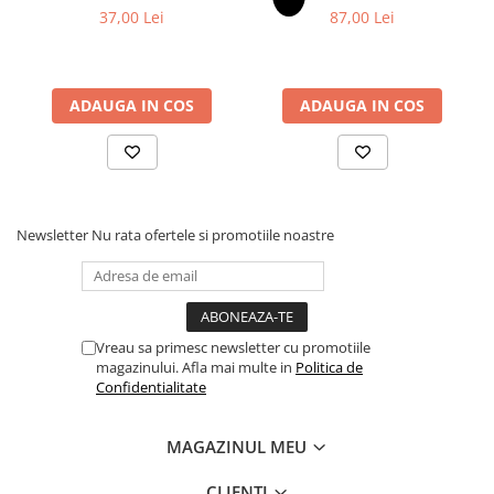
picioarele sunt groase, acestea fost strunjite pentru a nu arata
37,00 Lei
87,00 Lei
prea greoi; iar avantajul lucrului cu stalpi grosi s-a pastrat
imbinarile vor fi foarte rezisten"
ADAUGA IN COS
ADAUGA IN COS
Newsletter
Nu rata ofertele si promotiile noastre
Vreau sa primesc newsletter cu promotiile
magazinului. Afla mai multe in
Politica de
Confidentialitate
MAGAZINUL MEU
CLIENTI