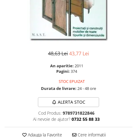
Instrumente de scris
Puzzle-uri
COLOREAZA CU PRIETENII
Audiobook
Instrumente si Truse Geometrie
Senzatii/Thriller
De colorat
Puzzle
ReConnect
Seturi scolare
Pot desena minunat
SF & Fantasy
Puzzle 3D Lemn
Religie
Calculator
Sa coloram cu Nicol
Teatru
Crestinism
Consumabile & Accesorii
Carti educative
Teens Book Club
ScienceConnection
Codul copiilor de succes
Umor
SelfConnect
48,63 Lei
43,77 Lei
Copii 0-7 ani
SelfHealing
Clubul Premiantilor
An aparitie:
2011
Vindecare Spirituala
Super pitici 2-5 ani
Pagini:
374
Culegeri Auxiliare
STOC EPUIZAT
Dezvoltare personala
Durata de livrare:
24 - 48 ore
Dictionare
ALERTA STOC
Enciclopedii
Cod Produs:
9789731822846
Kids Book Club
Ai nevoie de ajutor?
0732 55 88 33
Legende istorice
Adauga la Favorite
Cere informatii
Literatura Scolara