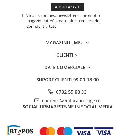
Cadouri
Carti in dar
Vreau sa primesc newsletter cu promotiile
magazinului. Afla mai multe in
Politica de
Carti pentru copii
Confidentialitate
Beletristica
Literatura Romana
MAGAZINUL MEU
Literatura Universala
CLIENTI
Poezie
SF & Fantasy
DATE COMERCIALE
Carte Prescolara, Joc
SUPORT CLIENTI
09.00-18.00
Carti cartonate
Descopera lumea
0732 55 88 33
Descopera si invata
comenzi@edituraprestige.ro
Din ograda
SOCIAL
URMARESTE-NE IN SOCIAL MEDIA
Povesti pe roti
Primele notiuni
Carti de colorat