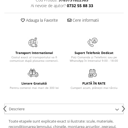
Masaj
Ai nevoie de ajutor?
0732 55 88 33
MedConnect
Adauga la Favorite
Cere informatii
Medicina & Farmacie
Medicina Pentru Toti
SealfHealing
Sport
Transport International
Suport Telefonic Dedicat
Starea de bine
Costul exact al transportului va fi
Poți Comanda și Telefonic sau pe
comunicat după plasarea comenzii.
WhatsApp în Intervalul 9:00 - 18:00
Terapii Alternative
AudioBook
Beletristica
Livrare Gratuită
PLATĂ ÎN RATE
Pentru comenzi mai mari de 300 lei
Cumperi acum, plătești mai târziu
Biografii, Memorii, Jurnale
Carti erotice
Carti pentru Adolescenti, Young
Descriere
Adult
Toate etapele sunt explicate exact si ilustrate: scule, materiale,
Crime, Thriller, Mistery
reconditionarea lemnului, chingile, montarea arcurilor, zegrasul,