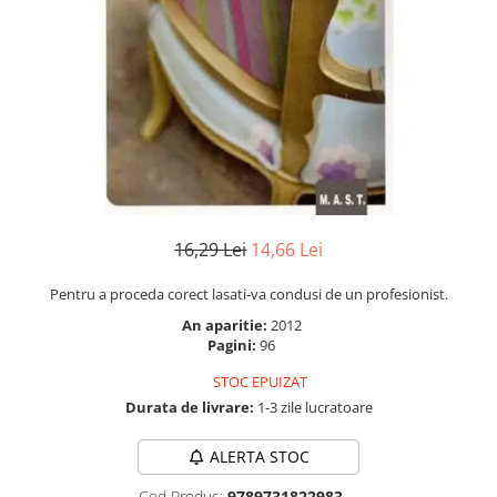
Numerologie
Paranormal
Parapsihologie
Ramtha
Audiobook
ReConnect
Religie
Crestinism
16,29 Lei
14,66 Lei
ScienceConnection
Pentru a proceda corect lasati-va condusi de un profesionist.
SelfConnect
An aparitie:
2012
SelfHealing
Pagini:
96
Vindecare Spirituala
STOC EPUIZAT
Durata de livrare:
1-3 zile lucratoare
Sanatate
Diete
ALERTA STOC
Gastronomik
Cod Produs:
9789731822983