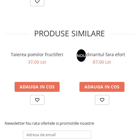
Articole Birotica
Accesorii Arhivare
Calculator
Hartie si Accesorii
PRODUSE SIMILARE
Instrumente de scris
Organizare si Arhivare
Seturi birotica
Taierea pomilor fructiferi
Gradinaritul fara efort
NOU
Articole scolare
37,00 Lei
87,00 Lei
Arta
Caiete si Carnetele scolare
ADAUGA IN COS
ADAUGA IN COS
Coperti, Mape, Etichete
Ghiozdane si Penare scolare
Instrumente de scris
Instrumente si Truse Geometrie
Seturi scolare
Newsletter
Nu rata ofertele si promotiile noastre
Calculator
Consumabile & Accesorii