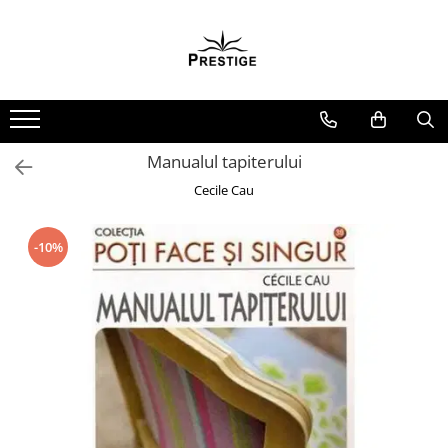
Toate Produsele
Noutati
Promotii
Pachete Speciale Carti
Manualul tapiterului
Spiritualitate - Ezoterism
Cecile Cau
AngelConnection
Arte Divinatorii
-10%
Astrologie
Chiromantie
Dezvoltare Spirituala
KidConnection
Minte Corp
New Illuminati Files