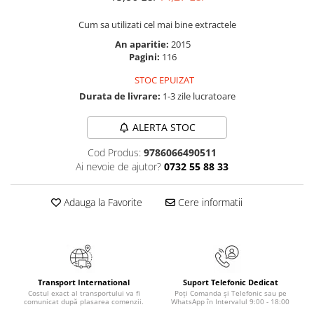
Masaj
Cum sa utilizati cel mai bine extractele
MedConnect
An aparitie:
2015
Medicina & Farmacie
Pagini:
116
Medicina Pentru Toti
STOC EPUIZAT
SealfHealing
Durata de livrare:
1-3 zile lucratoare
Sport
ALERTA STOC
Starea de bine
Cod Produs:
9786066490511
Terapii Alternative
Ai nevoie de ajutor?
0732 55 88 33
AudioBook
Beletristica
Adauga la Favorite
Cere informatii
Biografii, Memorii, Jurnale
Carti erotice
Carti pentru Adolescenti, Young
Adult
Transport International
Suport Telefonic Dedicat
Costul exact al transportului va fi
Poți Comanda și Telefonic sau pe
Crime, Thriller, Mistery
comunicat după plasarea comenzii.
WhatsApp în Intervalul 9:00 - 18:00