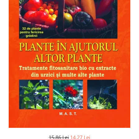
Numerologie
Paranormal
Parapsihologie
Ramtha
Audiobook
ReConnect
Religie
Crestinism
ScienceConnection
SelfConnect
SelfHealing
Vindecare Spirituala
Sanatate
Diete
Gastronomik
15,86 Lei
14,27 Lei