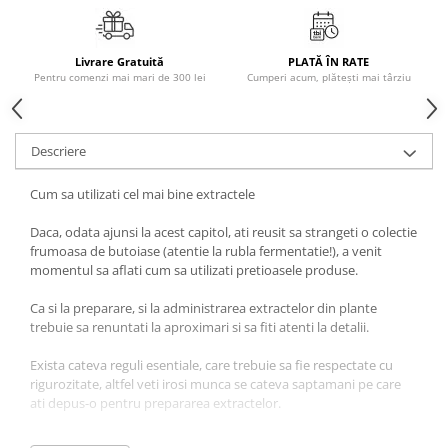
Literatura Romana
Literatura Universala
Livrare Gratuită
PLATĂ ÎN RATE
Poezie
Pentru comenzi mai mari de 300 lei
Cumperi acum, plătești mai târziu
Romane de dragoste, Carti
romantice
Descriere
Senzatii/Dragoste
Senzatii/Erotic
Cum sa utilizati cel mai bine extractele
Senzatii/Suspans
Daca, odata ajunsi la acest capitol, ati reusit sa strangeti o colectie
Senzatii/Thriller
frumoasa de butoiase (atentie la rubla fermentatie!), a venit
momentul sa aflati cum sa utilizati pretioasele produse.
SF & Fantasy
Teatru
Ca si la preparare, si la administrarea extractelor din plante
trebuie sa renuntati la aproximari si sa fiti atenti la detalii.
Teens Book Club
Exista cateva reguli esentiale, care trebuie sa fie respectate cu
Umor
rigurozitate, altfel veti irosi munca se cateva saptamani pe care
Birotica & Papetarie
ati depus-o pentru prepararea extractelor.
Adezivi si benzi adezive
De multe ori, aceste reguli sunt de bun simt, ca, de exemplu, sa