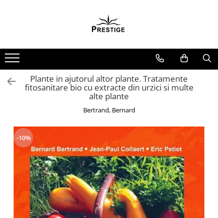
Toate Produsele
Noutati
Promotii
Pachete Speciale Carti
Plante in ajutorul altor plante. Tratamente
fitosanitare bio cu extracte din urzici si multe
Spiritualitate - Ezoterism
alte plante
AngelConnection
Bertrand, Bernard
Arte Divinatorii
Astrologie
-10%
Chiromantie
Dezvoltare Spirituala
KidConnection
Minte Corp
New Illuminati Files