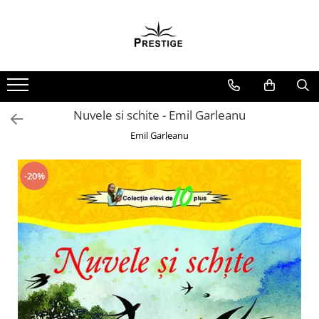
Toate Produsele
Noutati
Promotii
Pachete Speciale Carti
Nuvele si schite - Emil Garleanu
Spiritualitate - Ezoterism
Emil Garleanu
AngelConnection
Arte Divinatorii
-20%
Astrologie
Chiromantie
Dezvoltare Spirituala
KidConnection
Minte Corp
New Illuminati Files