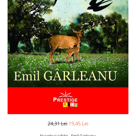
Numerologie
Paranormal
Parapsihologie
Ramtha
Audiobook
ReConnect
Religie
Crestinism
ScienceConnection
SelfConnect
SelfHealing
Vindecare Spirituala
Sanatate
Diete
24,31 Lei
19,45 Lei
Gastronomik
Nuvele si schite - Emil Garleanu