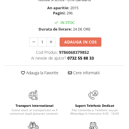
Masaj
An aparitie:
2015
MedConnect
Pagini:
296
Medicina & Farmacie
IN STOC
Durata de livrare:
24 DE ORE
Medicina Pentru Toti
SealfHealing
ADAUGA IN COS
Sport
Cod Produs:
9786068379852
Starea de bine
Ai nevoie de ajutor?
0732 55 88 33
Terapii Alternative
Adauga la Favorite
Cere informatii
AudioBook
Beletristica
Biografii, Memorii, Jurnale
Carti erotice
Transport International
Suport Telefonic Dedicat
Carti pentru Adolescenti, Young
Costul exact al transportului va fi
Poți Comanda și Telefonic sau pe
Adult
comunicat după plasarea comenzii.
WhatsApp în Intervalul 9:00 - 18:00
Crime, Thriller, Mistery