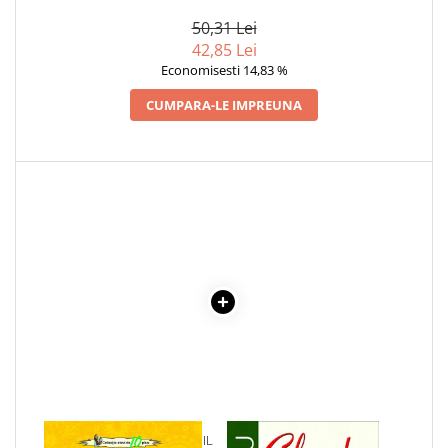
Articole Birotica
50,31 Lei
Accesorii Arhivare
42,85 Lei
Calculator
Economisesti 14,83 %
Hartie si Accesorii
CUMPARA-LE IMPREUNA
Instrumente de scris
Organizare si Arhivare
Seturi birotica
Articole scolare
Arta
Caiete si Carnetele scolare
Coperti, Mape, Etichete
Ghiozdane si Penare scolare
Instrumente de scris
Instrumente si Truse Geometrie
Seturi scolare
Calculator
1 x NUVELE SI SCHITE - EMIL
1 x CIULEANDRA
Consumabile & Accesorii