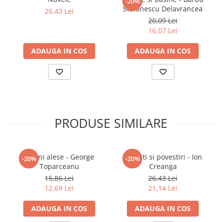
-20%
Stefanescu Delavrancea
Povesti ilustrate
26,43 Lei
20,09 Lei
Povesti - Basme - Legende
16,07 Lei
Realitatea Augmentata
ADAUGA IN COS
ADAUGA IN COS
Religie pentru copii
ScienceConnection
TP ROLL
Ceai si Cafea
Cafea
PRODUSE SIMILARE
Cafea terapeutica
Ceai
Pagini alese - George
Povesti si povestiri - Ion
Dezvoltare Personala
-20%
-20%
Toparceanu
Creanga
BUSINESS
15,86 Lei
26,43 Lei
Carti de joc
12,69 Lei
21,14 Lei
Dezvoltare Personala Adulti
ADAUGA IN COS
ADAUGA IN COS
Dezvoltare Profesionala