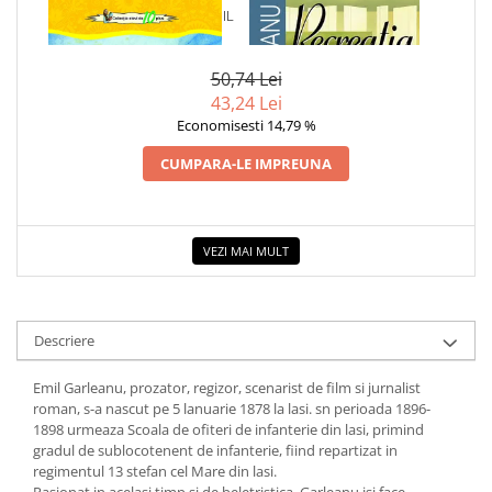
COLOREAZA CU PRIETENII
1 x NUVELE SI SCHITE - EMIL
1 x RECREATIA MARE
GARLEANU
De colorat
Pot desena minunat
50,74 Lei
Sa coloram cu Nicol
43,24 Lei
Economisesti 14,79 %
Carti educative
Codul copiilor de succes
CUMPARA-LE IMPREUNA
Copii 0-7 ani
Clubul Premiantilor
VEZI MAI MULT
Super pitici 2-5 ani
Culegeri Auxiliare
Dezvoltare personala
Descriere
Dictionare
Emil Garleanu, prozator, regizor, scenarist de film si jurnalist
Enciclopedii
roman, s-a nascut pe 5 lanuarie 1878 la lasi. sn perioada 1896-
Kids Book Club
1898 urmeaza Scoala de ofiteri de infanterie din lasi, primind
gradul de sublocotenent de infanterie, fiind repartizat in
Legende istorice
regimentul 13 stefan cel Mare din lasi.
Literatura Scolara
Pasionat in acelasi timp si de beletristica, Garleanu isi face