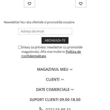
Dezvoltarea Afacerilor
Parenting & Familie
Psihologie, Psihanaliza
Newsletter
Nu rata ofertele si promotiile noastre
PSYCONNECT
Sexualitate
Istorie
Vreau sa primesc newsletter cu promotiile
Istorie & Filosofie
magazinului. Afla mai multe in
Politica de
Confidentialitate
Istorii Secrete
Mituri si Legende
MAGAZINUL MEU
Tot Adevarul
CLIENTI
Jocuri
Casute de papusi si mobilier
DATE COMERCIALE
Creativitate
SUPORT CLIENTI
09.00-18.00
Educative
BrainBox
0732 55 88 33