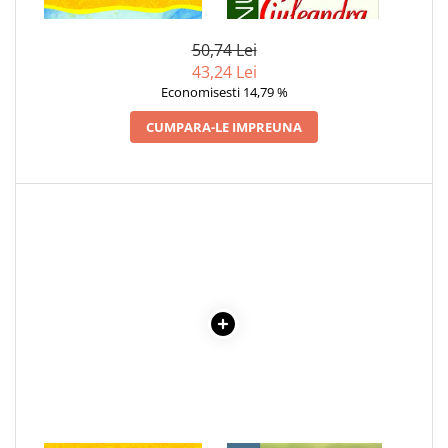
GARLEANU
Cadouri
50,74 Lei
Carti in dar
43,24 Lei
Carti pentru copii
Economisesti 14,79 %
Beletristica
CUMPARA-LE IMPREUNA
Literatura Romana
Literatura Universala
Poezie
SF & Fantasy
Carte Prescolara, Joc
Carti cartonate
Descopera lumea
Descopera si invata
Din ograda
Povesti pe roti
Primele notiuni
Carti de colorat