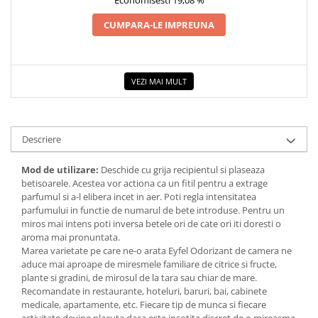
Economisesti 19,08 %
COLOREAZA CU PRIETENII
CUMPARA-LE IMPREUNA
De colorat
Pot desena minunat
Sa coloram cu Nicol
Carti educative
VEZI MAI MULT
Codul copiilor de succes
Copii 0-7 ani
Descriere
Clubul Premiantilor
Super pitici 2-5 ani
Mod de utilizare:
Deschide cu grija recipientul si plaseaza
betisoarele. Acestea vor actiona ca un fitil pentru a extrage
Culegeri Auxiliare
parfumul si a-l elibera incet in aer. Poti regla intensitatea
Dezvoltare personala
parfumului in functie de numarul de bete introduse. Pentru un
miros mai intens poti inversa betele ori de cate ori iti doresti o
Dictionare
aroma mai pronuntata.
Marea varietate pe care ne-o arata Eyfel Odorizant de camera ne
Enciclopedii
aduce mai aproape de miresmele familiare de citrice si fructe,
Kids Book Club
plante si gradini, de mirosul de la tara sau chiar de mare.
Recomandate in restaurante, hoteluri, baruri, bai, cabinete
Legende istorice
medicale, apartamente, etc. Fiecare tip de munca si fiecare
Literatura Scolara