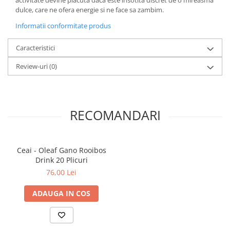
activitate devine placuta daca este insotita discret de o mireasma
dulce, care ne ofera energie si ne face sa zambim.
Elevi de 10 plus
Informatii conformitate produs
Lecturi Scolare
Lumea Copilariei
Caracteristici
Ma pregatesc pentru scoala
Review-uri
(0)
Manuale - Carte Scolara
Clasa a II-a
Clasa a III-a
RECOMANDARI
Clasa a IV-a
Clasa a V-a
Clasa a VI-a
Ceai - Oleaf Gano Rooibos
Clasa a VII-a
Drink 20 Plicuri
Clasa a VIII-a
76,00 Lei
Clasa I
ADAUGA IN COS
Clasa pregatitoare
Limbi Straine
Povesti