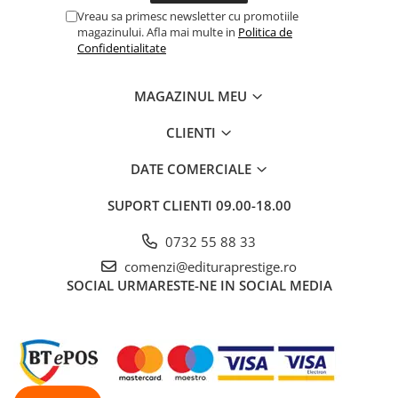
Vreau sa primesc newsletter cu promotiile
Dezvoltarea Afacerilor
magazinului. Afla mai multe in
Politica de
Parenting & Familie
Confidentialitate
Psihologie, Psihanaliza
MAGAZINUL MEU
PSYCONNECT
Sexualitate
CLIENTI
Istorie
DATE COMERCIALE
Istorie & Filosofie
SUPORT CLIENTI
09.00-18.00
Istorii Secrete
Mituri si Legende
0732 55 88 33
Tot Adevarul
comenzi@edituraprestige.ro
SOCIAL
URMARESTE-NE IN SOCIAL MEDIA
Jocuri
Casute de papusi si mobilier
Creativitate
Educative
BrainBox