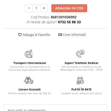
Masaj
ADAUGA IN COS
MedConnect
Cod Produs:
8681301036992
Medicina & Farmacie
Ai nevoie de ajutor?
0732 55 88 33
Medicina Pentru Toti
SealfHealing
Adauga la Favorite
Cere informatii
Sport
Starea de bine
Terapii Alternative
Transport International
Suport Telefonic Dedicat
AudioBook
Costul exact al transportului va fi
Poți Comanda și Telefonic sau pe
comunicat după plasarea comenzii.
WhatsApp în Intervalul 9:00 - 18:00
Beletristica
Biografii, Memorii, Jurnale
Carti erotice
Livrare Gratuită
PLATĂ ÎN RATE
Carti pentru Adolescenti, Young
Pentru comenzi mai mari de 300 lei
Cumperi acum, plătești mai târziu
Adult
Crime, Thriller, Mistery
PACHETE SI PROMOTII