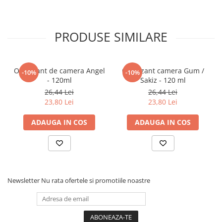
Povesti ilustrate
Povesti - Basme - Legende
PRODUSE SIMILARE
Realitatea Augmentata
Religie pentru copii
ScienceConnection
Odorizant de camera Angel
Odorizant camera Gum /
-10%
-10%
- 120ml
Sakiz - 120 ml
TP ROLL
26,44 Lei
26,44 Lei
Ceai si Cafea
23,80 Lei
23,80 Lei
Cafea
ADAUGA IN COS
ADAUGA IN COS
Cafea terapeutica
Ceai
Dezvoltare Personala
BUSINESS
Newsletter
Nu rata ofertele si promotiile noastre
Carti de joc
Dezvoltare Personala Adulti
Dezvoltare Profesionala