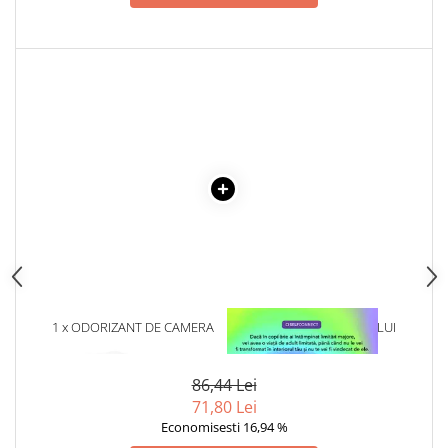
Articole Birotica
Accesorii Arhivare
Calculator
Hartie si Accesorii
Instrumente de scris
Organizare si Arhivare
Seturi birotica
Articole scolare
Arta
Caiete si Carnetele scolare
Coperti, Mape, Etichete
Ghiozdane si Penare scolare
1 x ODORIZANT DE CAMERA
1 x VINDECAREA COPILULUI
Instrumente de scris
RED DRAGON - 120 ML
INTERIOR
Instrumente si Truse Geometrie
86,44 Lei
Seturi scolare
71,80 Lei
Calculator
Economisesti 16,94 %
Consumabile & Accesorii