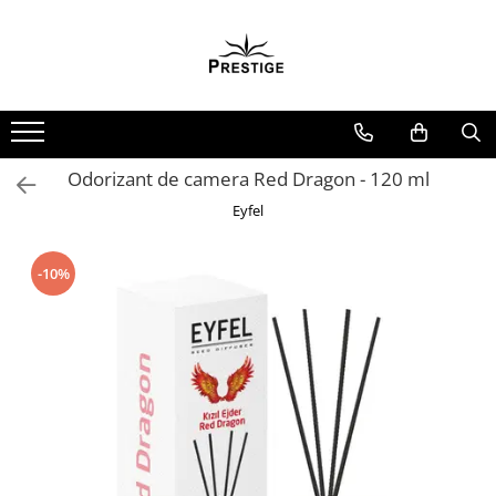
Toate Produsele
Noutati
Promotii
Pachete Speciale Carti
Odorizant de camera Red Dragon - 120 ml
Spiritualitate - Ezoterism
Eyfel
AngelConnection
Arte Divinatorii
-10%
Astrologie
Chiromantie
Dezvoltare Spirituala
KidConnection
Minte Corp
New Illuminati Files