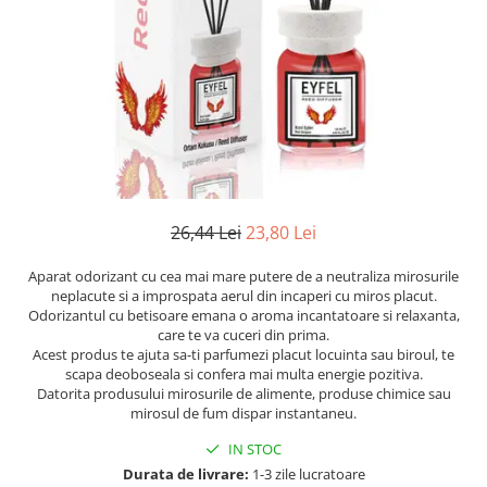
Numerologie
Paranormal
Parapsihologie
Ramtha
Audiobook
ReConnect
Religie
26,44 Lei
23,80 Lei
Crestinism
ScienceConnection
Aparat odorizant cu cea mai mare putere de a neutraliza mirosurile
neplacute si a improspata aerul din incaperi cu miros placut.
SelfConnect
Odorizantul cu betisoare emana o aroma incantatoare si relaxanta,
care te va cuceri din prima.
SelfHealing
Acest produs te ajuta sa-ti parfumezi placut locuinta sau biroul, te
Vindecare Spirituala
scapa deoboseala si confera mai multa energie pozitiva.
Datorita produsului mirosurile de alimente, produse chimice sau
Sanatate
mirosul de fum dispar instantaneu.
Diete
IN STOC
Gastronomik
Durata de livrare:
1-3 zile lucratoare