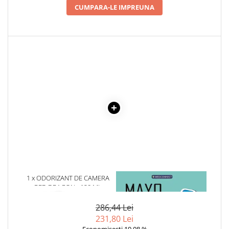
CUMPARA-LE IMPREUNA
Cadouri
Carti in dar
Carti pentru copii
Beletristica
Literatura Romana
Literatura Universala
Poezie
SF & Fantasy
Carte Prescolara, Joc
Carti cartonate
Descopera lumea
Descopera si invata
1 x ODORIZANT DE CAMERA
1 x MAYO CLINIC. CARTEA
Din ograda
RED DRAGON - 120 ML
ESENTIALA DESPRE DIABETUL
Povesti pe roti
ZAHARAT
Primele notiuni
286,44 Lei
231,80 Lei
Carti de colorat