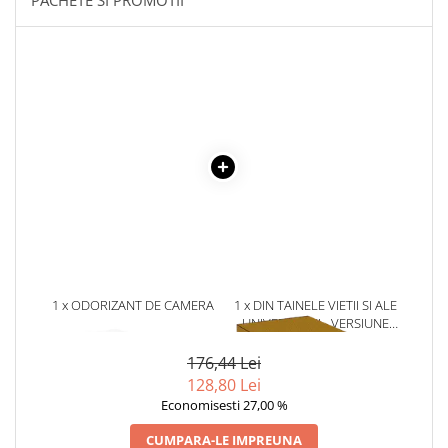
Literatura Romana
Literatura Universala
Poezie
Romane de dragoste, Carti
romantice
Senzatii/Dragoste
Senzatii/Erotic
Senzatii/Suspans
Senzatii/Thriller
SF & Fantasy
1 x ODORIZANT DE CAMERA
1 x DIN TAINELE VIETII SI ALE
Teatru
RED DRAGON - 120 ML
UNIVERSULUI - VERSIUNE
Teens Book Club
ORIGINALA DIN 1939.
VOLUMELE I-III. CUTIE DE
176,44 Lei
Umor
COLECTIE -SCARLAT
128,80 Lei
DEMETRESCU
Birotica & Papetarie
Economisesti 27,00 %
Adezivi si benzi adezive
CUMPARA-LE IMPREUNA