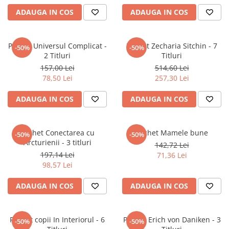
Masaj
ADAUGA IN COS
ADAUGA IN COS
MedConnect
Medicina & Farmacie
Pachet Universul Complicat -
Pachet Zecharia Sitchin - 7
-50%
-50%
Medicina Pentru Toti
2 Titluri
Titluri
157,00 Lei
514,60 Lei
SealfHealing
78,50 Lei
257,30 Lei
Sport
ADAUGA IN COS
ADAUGA IN COS
Starea de bine
Terapii Alternative
Pachet Conectarea cu
Pachet Mamele bune
AudioBook
-50%
-50%
Arcturienii - 3 titluri
142,72 Lei
Beletristica
197,14 Lei
71,36 Lei
Biografii, Memorii, Jurnale
98,57 Lei
Carti erotice
ADAUGA IN COS
ADAUGA IN COS
Carti pentru Adolescenti, Young
Adult
Crime, Thriller, Mistery
Pachet copii In Interiorul - 6
Pachet Erich von Daniken - 3
-50%
-50%