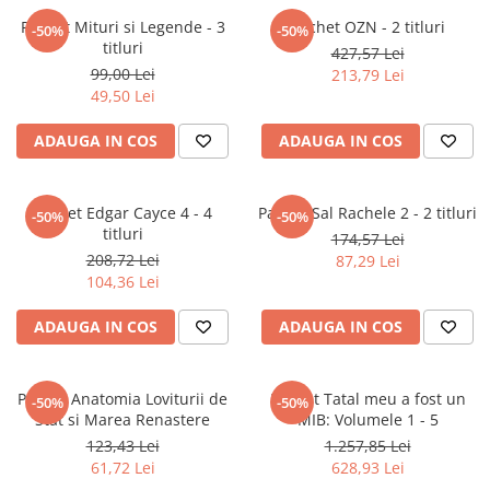
Articole Birotica
Pachet Mituri si Legende - 3
Pachet OZN - 2 titluri
-50%
-50%
Accesorii Arhivare
titluri
427,57 Lei
Calculator
99,00 Lei
213,79 Lei
49,50 Lei
Hartie si Accesorii
Instrumente de scris
ADAUGA IN COS
ADAUGA IN COS
Organizare si Arhivare
Seturi birotica
Pachet Edgar Cayce 4 - 4
Pachet Sal Rachele 2 - 2 titluri
Articole scolare
-50%
-50%
titluri
174,57 Lei
Arta
208,72 Lei
87,29 Lei
Caiete si Carnetele scolare
104,36 Lei
Coperti, Mape, Etichete
ADAUGA IN COS
ADAUGA IN COS
Ghiozdane si Penare scolare
Instrumente de scris
Instrumente si Truse Geometrie
Pachet Anatomia Loviturii de
Pachet Tatal meu a fost un
-50%
-50%
Stat si Marea Renastere
MIB: Volumele 1 - 5
Seturi scolare
123,43 Lei
1.257,85 Lei
Calculator
61,72 Lei
628,93 Lei
Consumabile & Accesorii