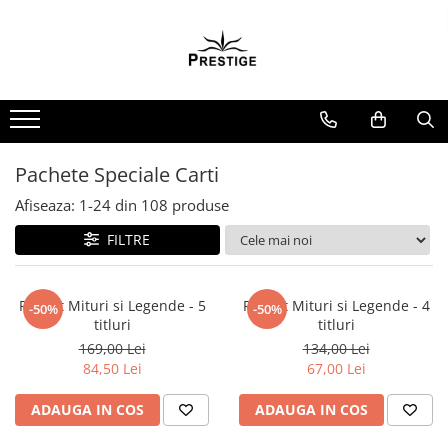
Toate Produsele
Noutati
Promotii
Pachete Speciale Carti
Pachete Speciale Carti
Spiritualitate - Ezoterism
Afiseaza:
1-
24
din
108
produse
AngelConnection
FILTRE
Arte Divinatorii
Astrologie
Chiromantie
Pachet Mituri si Legende - 5
Pachet Mituri si Legende - 4
-50%
-50%
titluri
titluri
Dezvoltare Spirituala
169,00 Lei
134,00 Lei
KidConnection
84,50 Lei
67,00 Lei
Minte Corp
ADAUGA IN COS
ADAUGA IN COS
New Illuminati Files