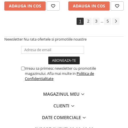
ADAUGA IN COS
ADAUGA IN COS
Cadouri
Carti in dar
1
2
3
5
...
Carti pentru copii
Beletristica
Literatura Romana
Newsletter
Nu rata ofertele si promotiile noastre
Literatura Universala
Poezie
SF & Fantasy
Carte Prescolara, Joc
Vreau sa primesc newsletter cu promotiile
magazinului. Afla mai multe in
Politica de
Carti cartonate
Confidentialitate
Descopera lumea
Descopera si invata
MAGAZINUL MEU
Din ograda
CLIENTI
Povesti pe roti
Primele notiuni
DATE COMERCIALE
Carti de colorat