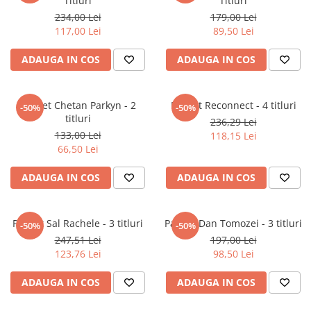
Titluri
Titluri
Literatura Romana
234,00 Lei
179,00 Lei
Literatura Universala
117,00 Lei
89,50 Lei
Poezie
ADAUGA IN COS
ADAUGA IN COS
Romane de dragoste, Carti
romantice
Pachet Chetan Parkyn - 2
Pachet Reconnect - 4 titluri
Senzatii/Dragoste
-50%
-50%
titluri
236,29 Lei
Senzatii/Erotic
133,00 Lei
118,15 Lei
66,50 Lei
Senzatii/Suspans
Senzatii/Thriller
ADAUGA IN COS
ADAUGA IN COS
SF & Fantasy
Teatru
Pachet Sal Rachele - 3 titluri
Pachet Dan Tomozei - 3 titluri
-50%
-50%
Teens Book Club
247,51 Lei
197,00 Lei
123,76 Lei
98,50 Lei
Umor
Birotica & Papetarie
ADAUGA IN COS
ADAUGA IN COS
Adezivi si benzi adezive