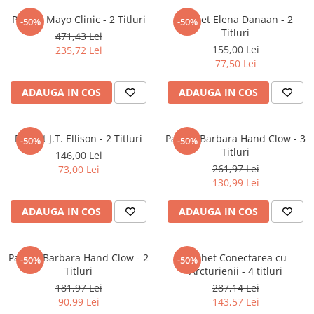
Numerologie
Pachet Mayo Clinic - 2 Titluri
Pachet Elena Danaan - 2
-50%
-50%
Paranormal
Titluri
471,43 Lei
155,00 Lei
235,72 Lei
Parapsihologie
77,50 Lei
Ramtha
ADAUGA IN COS
ADAUGA IN COS
Audiobook
ReConnect
Religie
Pachet J.T. Ellison - 2 Titluri
Pachet Barbara Hand Clow - 3
-50%
-50%
Titluri
146,00 Lei
Crestinism
261,97 Lei
73,00 Lei
ScienceConnection
130,99 Lei
SelfConnect
ADAUGA IN COS
ADAUGA IN COS
SelfHealing
Vindecare Spirituala
Pachet Barbara Hand Clow - 2
Pachet Conectarea cu
-50%
-50%
Sanatate
Titluri
Arcturienii - 4 titluri
Diete
181,97 Lei
287,14 Lei
Gastronomik
90,99 Lei
143,57 Lei