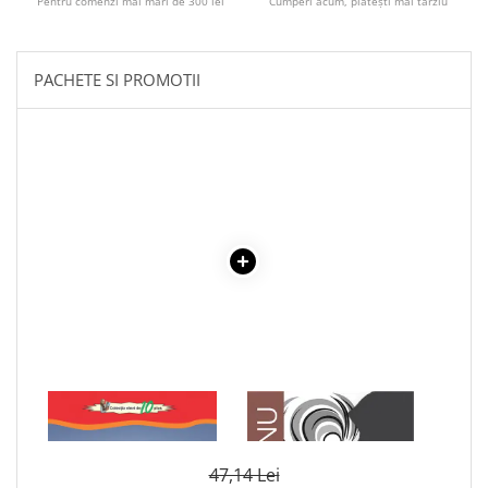
Pentru comenzi mai mari de 300 lei
Cumperi acum, plătești mai târziu
Literatura Romana
Literatura Universala
Poezie
PACHETE SI PROMOTII
Romane de dragoste, Carti
romantice
Senzatii/Dragoste
Senzatii/Erotic
Senzatii/Suspans
Senzatii/Thriller
SF & Fantasy
Teatru
Teens Book Club
Umor
1 x POEZII - VASILE
1 x ADAM SI EVA
ALECSANDRI
Birotica & Papetarie
Adezivi si benzi adezive
47,14 Lei