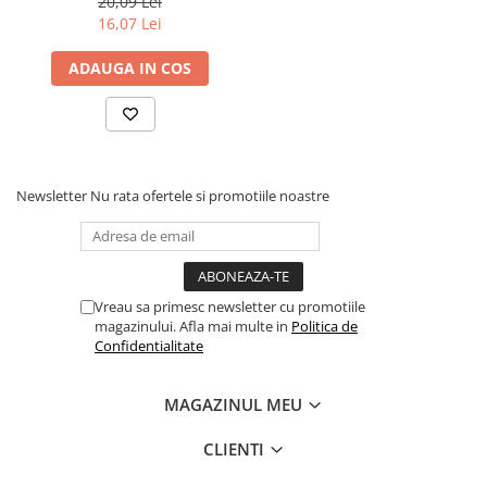
20,09 Lei
estetica: Alexandru Macedonski, George Cosbuc, Ion Pillat, Vasile
Povesti ilustrate
16,07 Lei
Voiculescu.
Povesti - Basme - Legende
ADAUGA IN COS
Realitatea Augmentata
Religie pentru copii
ScienceConnection
TP ROLL
Newsletter
Nu rata ofertele si promotiile noastre
Ceai si Cafea
Cafea
Cafea terapeutica
Vreau sa primesc newsletter cu promotiile
Ceai
magazinului. Afla mai multe in
Politica de
Confidentialitate
Dezvoltare Personala
BUSINESS
MAGAZINUL MEU
Carti de joc
Dezvoltare Personala Adulti
CLIENTI
Dezvoltare Profesionala