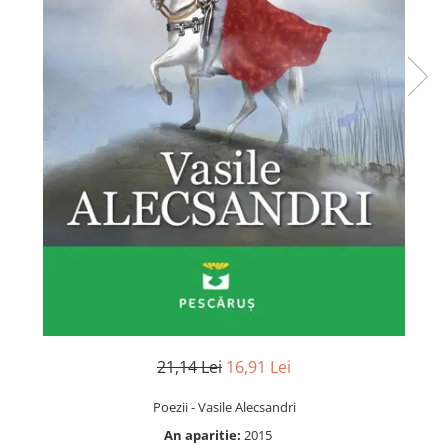
Numerologie
Paranormal
Parapsihologie
Ramtha
Audiobook
ReConnect
Religie
Crestinism
ScienceConnection
SelfConnect
SelfHealing
Vindecare Spirituala
21,14 Lei
16,91 Lei
Sanatate
Diete
Poezii - Vasile Alecsandri
Gastronomik
An aparitie:
2015