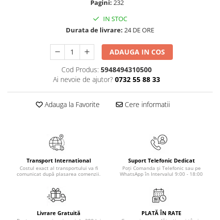
Pagini:
232
Masaj
IN STOC
MedConnect
Durata de livrare:
24 DE ORE
Medicina & Farmacie
ADAUGA IN COS
Medicina Pentru Toti
SealfHealing
Cod Produs:
5948494310500
Ai nevoie de ajutor?
0732 55 88 33
Sport
Starea de bine
Adauga la Favorite
Cere informatii
Terapii Alternative
AudioBook
Beletristica
Biografii, Memorii, Jurnale
Transport International
Suport Telefonic Dedicat
Carti erotice
Costul exact al transportului va fi
Poți Comanda și Telefonic sau pe
comunicat după plasarea comenzii.
WhatsApp în Intervalul 9:00 - 18:00
Carti pentru Adolescenti, Young
Adult
Crime, Thriller, Mistery
Livrare Gratuită
PLATĂ ÎN RATE