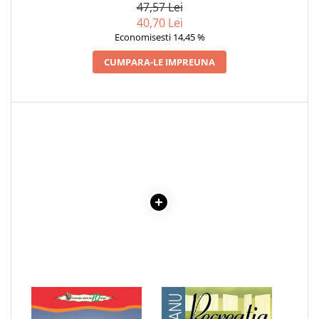
47,57 Lei
Cadouri
40,70 Lei
Carti in dar
Economisesti 14,45 %
Carti pentru copii
CUMPARA-LE IMPREUNA
Beletristica
Literatura Romana
Literatura Universala
Poezie
SF & Fantasy
Carte Prescolara, Joc
Carti cartonate
Descopera lumea
Descopera si invata
Din ograda
Povesti pe roti
Primele notiuni
1 x POEZII - VASILE
1 x RECREATIA MARE
Carti de colorat
ALECSANDRI