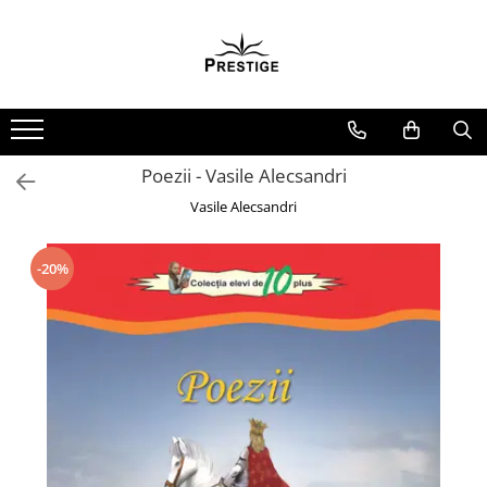
Toate Produsele
Noutati
Promotii
Pachete Speciale Carti
Poezii - Vasile Alecsandri
Spiritualitate - Ezoterism
Vasile Alecsandri
AngelConnection
Arte Divinatorii
-20%
Astrologie
Chiromantie
Dezvoltare Spirituala
KidConnection
Minte Corp
New Illuminati Files