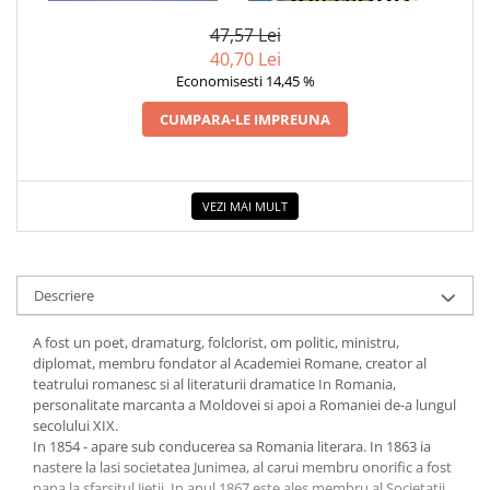
COLOREAZA CU PRIETENII
47,57 Lei
De colorat
40,70 Lei
Pot desena minunat
Economisesti 14,45 %
Sa coloram cu Nicol
CUMPARA-LE IMPREUNA
Carti educative
Codul copiilor de succes
Copii 0-7 ani
VEZI MAI MULT
Clubul Premiantilor
Super pitici 2-5 ani
Culegeri Auxiliare
Descriere
Dezvoltare personala
A fost un poet, dramaturg, folclorist, om politic, ministru,
Dictionare
diplomat, membru fondator al Academiei Romane, creator al
teatrului romanesc si al literaturii dramatice In Romania,
Enciclopedii
personalitate marcanta a Moldovei si apoi a Romaniei de-a lungul
Kids Book Club
secolului XIX.
In 1854 - apare sub conducerea sa Romania literara. In 1863 ia
Legende istorice
nastere la lasi societatea Junimea, al carui membru onorific a fost
pana la sfarsitul Jietii. In anul 1867 este ales membru al Societatii
Literatura Scolara