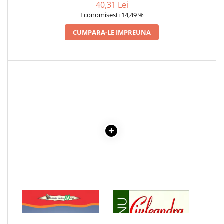
40,31 Lei
Articole Birotica
Economisesti 14,49 %
Accesorii Arhivare
CUMPARA-LE IMPREUNA
Calculator
Hartie si Accesorii
Instrumente de scris
Organizare si Arhivare
Seturi birotica
Articole scolare
Arta
Caiete si Carnetele scolare
Coperti, Mape, Etichete
Ghiozdane si Penare scolare
Instrumente de scris
Instrumente si Truse Geometrie
Seturi scolare
1 x POEZII - VASILE
1 x CIULEANDRA
Calculator
ALECSANDRI
Consumabile & Accesorii