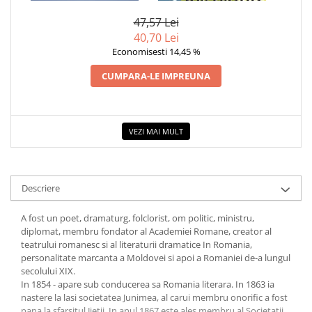
COLOREAZA CU PRIETENII
47,57 Lei
De colorat
40,70 Lei
Pot desena minunat
Economisesti 14,45 %
Sa coloram cu Nicol
CUMPARA-LE IMPREUNA
Carti educative
Codul copiilor de succes
Copii 0-7 ani
VEZI MAI MULT
Clubul Premiantilor
Super pitici 2-5 ani
Culegeri Auxiliare
Descriere
Dezvoltare personala
A fost un poet, dramaturg, folclorist, om politic, ministru,
Dictionare
diplomat, membru fondator al Academiei Romane, creator al
teatrului romanesc si al literaturii dramatice In Romania,
Enciclopedii
personalitate marcanta a Moldovei si apoi a Romaniei de-a lungul
Kids Book Club
secolului XIX.
In 1854 - apare sub conducerea sa Romania literara. In 1863 ia
Legende istorice
nastere la lasi societatea Junimea, al carui membru onorific a fost
pana la sfarsitul Jietii. In anul 1867 este ales membru al Societatii
Literatura Scolara