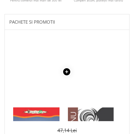
Pentru comenzi mai mari de 300 lei
Cumperi acum, plătești mai târziu
Literatura Romana
Literatura Universala
Poezie
PACHETE SI PROMOTII
Romane de dragoste, Carti
romantice
Senzatii/Dragoste
Senzatii/Erotic
Senzatii/Suspans
Senzatii/Thriller
SF & Fantasy
Teatru
Teens Book Club
Umor
1 x POEZII - VASILE
1 x ADAM SI EVA
ALECSANDRI
Birotica & Papetarie
Adezivi si benzi adezive
47,14 Lei