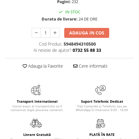
Pagini:
232
Masaj
IN STOC
MedConnect
Durata de livrare:
24 DE ORE
Medicina & Farmacie
ADAUGA IN COS
Medicina Pentru Toti
SealfHealing
Cod Produs:
5948494310500
Ai nevoie de ajutor?
0732 55 88 33
Sport
Starea de bine
Adauga la Favorite
Cere informatii
Terapii Alternative
AudioBook
Beletristica
Biografii, Memorii, Jurnale
Transport International
Suport Telefonic Dedicat
Carti erotice
Costul exact al transportului va fi
Poți Comanda și Telefonic sau pe
comunicat după plasarea comenzii.
WhatsApp în Intervalul 9:00 - 18:00
Carti pentru Adolescenti, Young
Adult
Crime, Thriller, Mistery
Livrare Gratuită
PLATĂ ÎN RATE