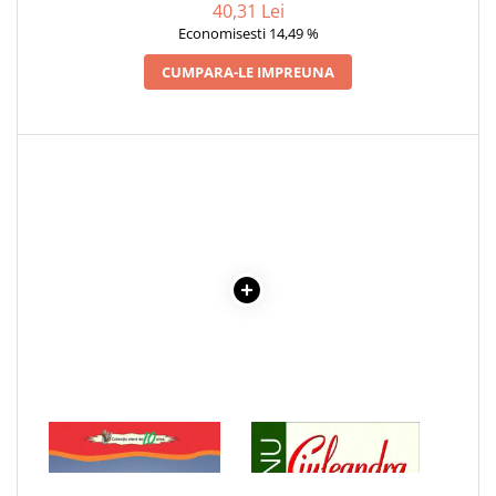
40,31 Lei
Articole Birotica
Economisesti 14,49 %
Accesorii Arhivare
CUMPARA-LE IMPREUNA
Calculator
Hartie si Accesorii
Instrumente de scris
Organizare si Arhivare
Seturi birotica
Articole scolare
Arta
Caiete si Carnetele scolare
Coperti, Mape, Etichete
Ghiozdane si Penare scolare
Instrumente de scris
Instrumente si Truse Geometrie
Seturi scolare
1 x POEZII - VASILE
1 x CIULEANDRA
Calculator
ALECSANDRI
Consumabile & Accesorii