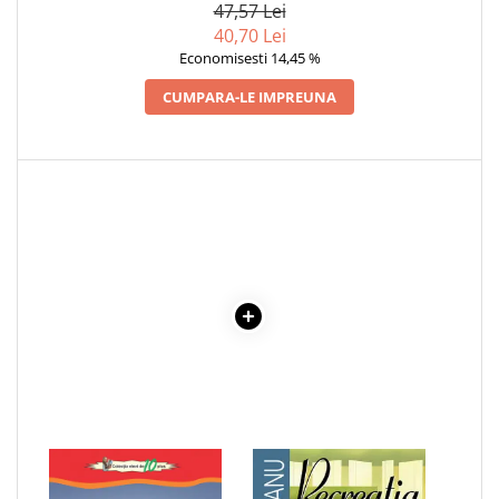
47,57 Lei
Cadouri
40,70 Lei
Carti in dar
Economisesti 14,45 %
Carti pentru copii
CUMPARA-LE IMPREUNA
Beletristica
Literatura Romana
Literatura Universala
Poezie
SF & Fantasy
Carte Prescolara, Joc
Carti cartonate
Descopera lumea
Descopera si invata
Din ograda
Povesti pe roti
Primele notiuni
1 x POEZII - VASILE
1 x RECREATIA MARE
Carti de colorat
ALECSANDRI