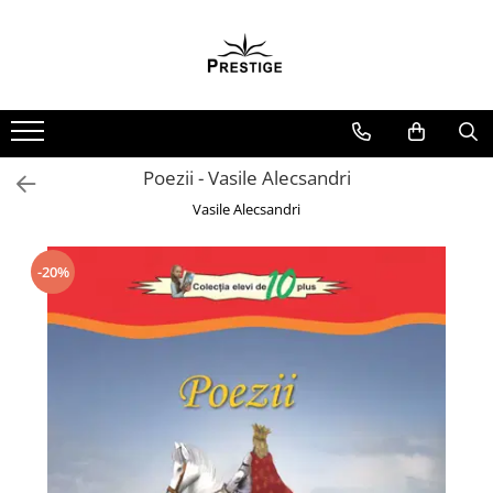
Toate Produsele
Noutati
Promotii
Pachete Speciale Carti
Poezii - Vasile Alecsandri
Spiritualitate - Ezoterism
Vasile Alecsandri
AngelConnection
Arte Divinatorii
-20%
Astrologie
Chiromantie
Dezvoltare Spirituala
KidConnection
Minte Corp
New Illuminati Files