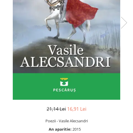
Numerologie
Paranormal
Parapsihologie
Ramtha
Audiobook
ReConnect
Religie
Crestinism
ScienceConnection
SelfConnect
SelfHealing
Vindecare Spirituala
21,14 Lei
16,91 Lei
Sanatate
Diete
Poezii - Vasile Alecsandri
Gastronomik
An aparitie:
2015