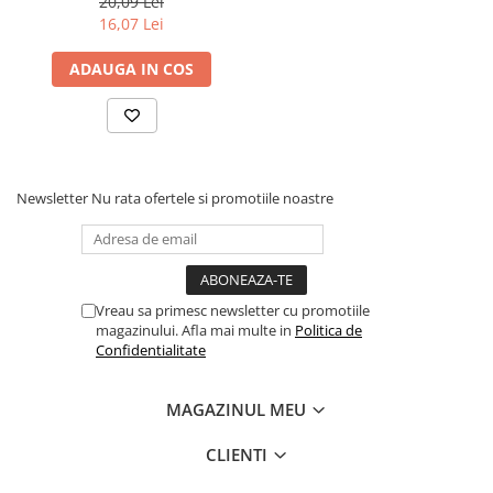
20,09 Lei
estetica: Alexandru Macedonski, George Cosbuc, Ion Pillat, Vasile
Povesti ilustrate
16,07 Lei
Voiculescu.
Povesti - Basme - Legende
ADAUGA IN COS
Realitatea Augmentata
Religie pentru copii
ScienceConnection
TP ROLL
Newsletter
Nu rata ofertele si promotiile noastre
Ceai si Cafea
Cafea
Cafea terapeutica
Vreau sa primesc newsletter cu promotiile
Ceai
magazinului. Afla mai multe in
Politica de
Confidentialitate
Dezvoltare Personala
BUSINESS
MAGAZINUL MEU
Carti de joc
Dezvoltare Personala Adulti
CLIENTI
Dezvoltare Profesionala