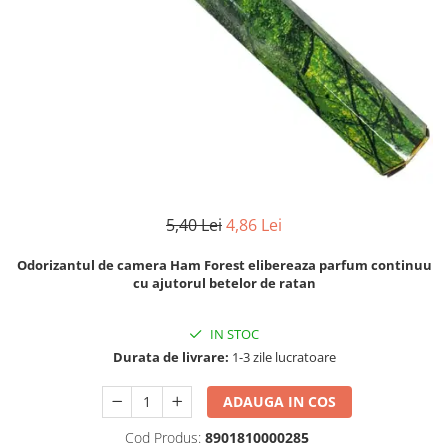
Numerologie
Paranormal
Parapsihologie
Ramtha
Audiobook
ReConnect
Religie
Crestinism
5,40 Lei
4,86 Lei
ScienceConnection
Odorizantul de camera Ham Forest elibereaza parfum continuu
SelfConnect
cu ajutorul betelor de ratan
SelfHealing
IN STOC
Vindecare Spirituala
Durata de livrare:
1-3 zile lucratoare
Sanatate
Diete
ADAUGA IN COS
Gastronomik
Cod Produs:
8901810000285