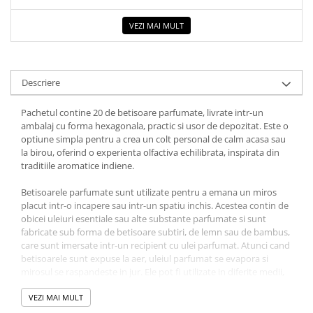
COLOREAZA CU PRIETENII
VEZI MAI MULT
De colorat
Pot desena minunat
Sa coloram cu Nicol
Carti educative
Descriere
Codul copiilor de succes
Pachetul contine 20 de betisoare parfumate, livrate intr-un
Copii 0-7 ani
ambalaj cu forma hexagonala, practic si usor de depozitat. Este o
optiune simpla pentru a crea un colt personal de calm acasa sau
Clubul Premiantilor
la birou, oferind o experienta olfactiva echilibrata, inspirata din
Super pitici 2-5 ani
traditiile aromatice indiene.
Culegeri Auxiliare
Betisoarele parfumate sunt utilizate pentru a emana un miros
Dezvoltare personala
placut intr-o incapere sau intr-un spatiu inchis. Acestea contin de
obicei uleiuri esentiale sau alte substante parfumate si sunt
Dictionare
fabricate sub forma de betisoare subtiri, de lemn sau de bambus,
care sunt imersate intr-un recipient cu ulei parfumat. Atunci cand
Enciclopedii
betisoarele sunt expuse la aer, uleiul parfumat se evapora si
Kids Book Club
mirosul se raspandeste in jur. Ele pot fi utilizate in diferite medii,
cum ar fi in case, birouri, hoteluri sau spa-uri, pentru a crea o
Legende istorice
atmosfera placuta si relaxanta sau pentru a masca mirosurile
VEZI MAI MULT
neplacute. In plus, betisoarele parfumate sunt uneori utilizate in
Literatura Scolara