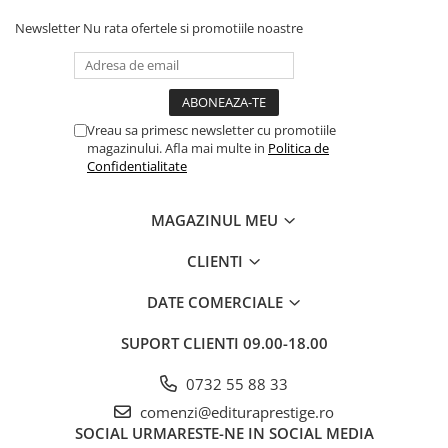
Povesti ilustrate
Newsletter
Nu rata ofertele si promotiile noastre
Povesti - Basme - Legende
Realitatea Augmentata
Religie pentru copii
Vreau sa primesc newsletter cu promotiile
ScienceConnection
magazinului. Afla mai multe in
Politica de
Confidentialitate
TP ROLL
Ceai si Cafea
MAGAZINUL MEU
Cafea
Cafea terapeutica
CLIENTI
Ceai
DATE COMERCIALE
Dezvoltare Personala
SUPORT CLIENTI
09.00-18.00
BUSINESS
Carti de joc
0732 55 88 33
Dezvoltare Personala Adulti
comenzi@edituraprestige.ro
SOCIAL
URMARESTE-NE IN SOCIAL MEDIA
Dezvoltare Profesionala