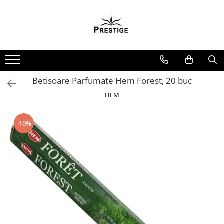
Toate Produsele
Noutati
Promotii
Pachete Speciale Carti
Betisoare Parfumate Hem Forest, 20 buc
Spiritualitate - Ezoterism
HEM
AngelConnection
Arte Divinatorii
-10%
Astrologie
Chiromantie
Dezvoltare Spirituala
KidConnection
Minte Corp
New Illuminati Files