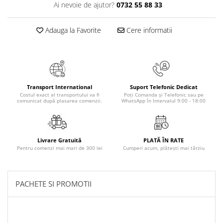
Ai nevoie de ajutor?
0732 55 88 33
Masaj
MedConnect
Adauga la Favorite
Cere informatii
Medicina & Farmacie
Medicina Pentru Toti
SealfHealing
Sport
Transport International
Suport Telefonic Dedicat
Costul exact al transportului va fi
Poți Comanda și Telefonic sau pe
Starea de bine
comunicat după plasarea comenzii.
WhatsApp în Intervalul 9:00 - 18:00
Terapii Alternative
AudioBook
Livrare Gratuită
PLATĂ ÎN RATE
Beletristica
Pentru comenzi mai mari de 300 lei
Cumperi acum, plătești mai târziu
Biografii, Memorii, Jurnale
Carti erotice
PACHETE SI PROMOTII
Carti pentru Adolescenti, Young
Adult
Crime, Thriller, Mistery