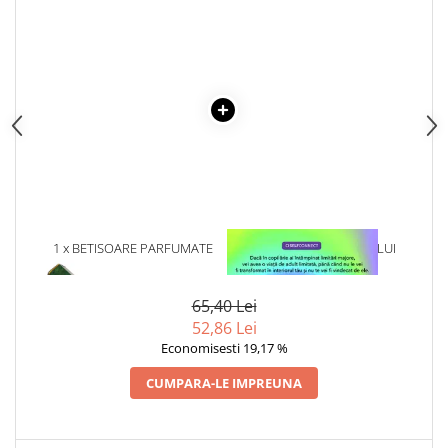
Articole Birotica
Accesorii Arhivare
Calculator
Hartie si Accesorii
Instrumente de scris
Organizare si Arhivare
Seturi birotica
Articole scolare
Arta
1 x BETISOARE PARFUMATE
1 x VINDECAREA COPILULUI
Caiete si Carnetele scolare
HEM FOREST, 20 BUC
INTERIOR
Coperti, Mape, Etichete
65,40 Lei
Ghiozdane si Penare scolare
52,86 Lei
Instrumente de scris
Economisesti 19,17 %
Instrumente si Truse Geometrie
CUMPARA-LE IMPREUNA
Seturi scolare
Calculator
Consumabile & Accesorii