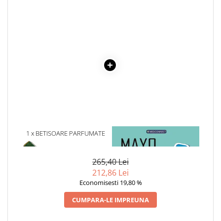
Cadouri
Carti in dar
Carti pentru copii
Beletristica
Literatura Romana
Literatura Universala
Poezie
SF & Fantasy
Carte Prescolara, Joc
Carti cartonate
1 x BETISOARE PARFUMATE
1 x MAYO CLINIC. CARTEA
HEM FOREST, 20 BUC
ESENTIALA DESPRE DIABETUL
Descopera lumea
ZAHARAT
Descopera si invata
265,40 Lei
212,86 Lei
Din ograda
Economisesti 19,80 %
Povesti pe roti
Primele notiuni
CUMPARA-LE IMPREUNA
Carti de colorat