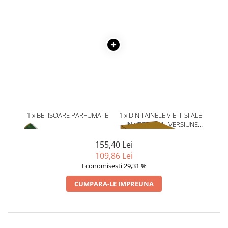
Literatura Romana
Literatura Universala
Poezie
Romane de dragoste, Carti
romantice
Senzatii/Dragoste
Senzatii/Erotic
Senzatii/Suspans
1 x BETISOARE PARFUMATE
1 x DIN TAINELE VIETII SI ALE
HEM FOREST, 20 BUC
UNIVERSULUI - VERSIUNE
Senzatii/Thriller
ORIGINALA DIN 1939.
SF & Fantasy
VOLUMELE I-III. CUTIE DE
155,40 Lei
COLECTIE -SCARLAT
109,86 Lei
Teatru
DEMETRESCU
Economisesti 29,31 %
Teens Book Club
CUMPARA-LE IMPREUNA
Umor
Birotica & Papetarie
Adezivi si benzi adezive