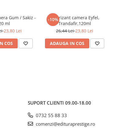
era Gum / Sakiz -
Odorizant camera Eyfel,
Odorizant
-10%
-10%
20 ml
Trandafir,120ml
ei
23,80 Lei
26,44 Lei
23,80 Lei
26,4
N COS
ADAUGA IN COS
ADAUG
SUPORT CLIENTI
09.00-18.00
0732 55 88 33
comenzi@edituraprestige.ro