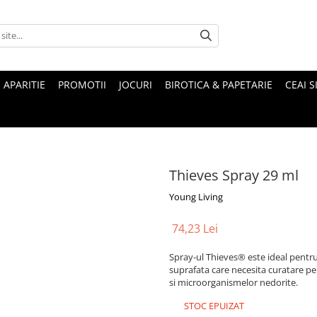
 APARITIE
PROMOTII
JOCURI
BIROTICA & PAPETARIE
CEAI S
Thieves Spray 29 ml
Young Living
74,23 Lei
Spray-ul Thieves® este ideal pentru 
suprafata care necesita curatare pe
si microorganismelor nedorite.
STOC EPUIZAT