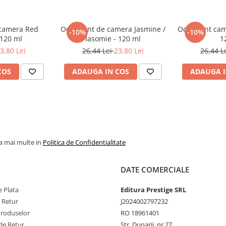
 camera Red
Odorizant de camera Jasmine /
Odorizant cam
-10%
-10%
 120 ml
Iasomie - 120 ml
1
3,80 Lei
26,44 Lei
23,80 Lei
26,44 L
COS
ADAUGA IN COS
ADAUGA I
la mai multe in
Politica de Confidentialitate
DATE COMERCIALE
 Plata
Editura Prestige SRL
e Retur
J2024002797232
Produselor
RO 18961401
de Retur
Str. Dunarii, nr 27