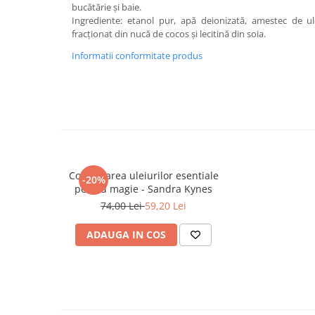
bucătărie și baie.
Masaj
Ingrediente: etanol pur, apă deionizată, amestec de ul
MedConnect
fracționat din nucă de cocos și lecitină din soia.
Medicina & Farmacie
Informatii conformitate produs
Medicina Pentru Toti
SealfHealing
Sport
Starea de bine
Terapii Alternative
Combinarea uleiurilor esentiale
-20%
AudioBook
pentru magie - Sandra Kynes
Beletristica
74,00 Lei
59,20 Lei
Biografii, Memorii, Jurnale
ADAUGA IN COS
Carti erotice
Carti pentru Adolescenti, Young
Adult
Crime, Thriller, Mistery