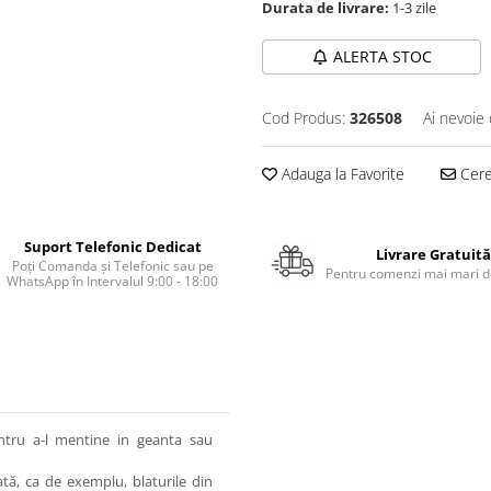
Durata de livrare:
1-3 zile
ALERTA STOC
Cod Produs:
326508
Ai nevoie 
Adauga la Favorite
Cere 
Suport Telefonic Dedicat
Livrare Gratuită
Poți Comanda și Telefonic sau pe
Pentru comenzi mai mari de
WhatsApp în Intervalul 9:00 - 18:00
ntru a-l mentine in geanta sau
ată, ca de exemplu, blaturile din