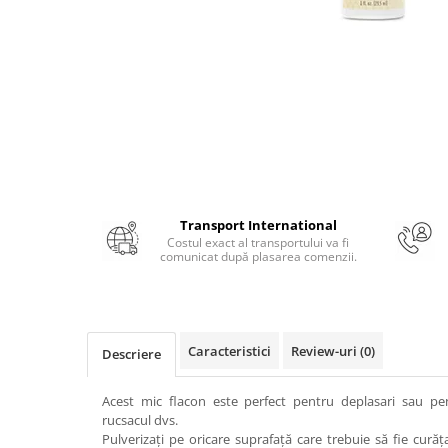
Numerologie
Paranormal
Parapsihologie
Ramtha
Audiobook
ReConnect
Religie
Crestinism
Transport International
Costul exact al transportului va fi
ScienceConnection
comunicat după plasarea comenzii.
SelfConnect
SelfHealing
Vindecare Spirituala
Caracteristici
Review-uri
(0)
Descriere
Sanatate
Diete
Acest mic flacon este perfect pentru deplasari sau pe
rucsacul dvs.
Gastronomik
Pulverizați pe oricare suprafață care trebuie să fie curăț