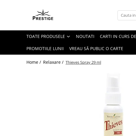
Toate Produsele
Noutati
TOATE PRODUSELE
NOUTATI
CARTI IN CURS DE
Promotii
Pachete Speciale Carti
PROMOTIILE LUNII
VREAU SĂ PUBLIC O CARTE
Spiritualitate - Ezoterism
Home /
Relaxare /
Thieves Spray 29 ml
AngelConnection
Arte Divinatorii
Astrologie
Chiromantie
Dezvoltare Spirituala
KidConnection
Minte Corp
New Illuminati Files