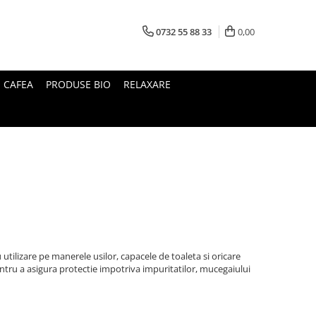
0732 55 88 33
0,00
I CAFEA
PRODUSE BIO
RELAXARE
utilizare pe manerele usilor, capacele de toaleta si oricare
ntru a asigura protectie impotriva impuritatilor, mucegaiului