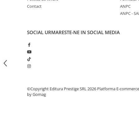
Articole Birotica
Contact
ANPC
Accesorii Arhivare
ANPC - SA
Calculator
Hartie si Accesorii
SOCIAL
URMARESTE-NE IN SOCIAL MEDIA
Instrumente de scris
Organizare si Arhivare
Seturi birotica
Articole scolare
Arta
Caiete si Carnetele scolare
Coperti, Mape, Etichete
©Copyright Editura Prestige SRL 2026
Platforma E-commerc
by Gomag
Ghiozdane si Penare scolare
Instrumente de scris
Instrumente si Truse Geometrie
Seturi scolare
Calculator
Consumabile & Accesorii