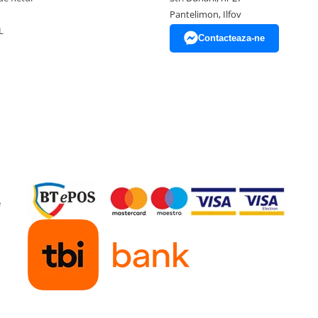
Pantelimon, Ilfov
L
Contacteaza-ne
e