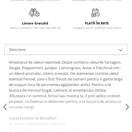
Elevi de 10 plus
Lecturi Scolare
Lumea Copilariei
Livrare Gratuită
PLATĂ ÎN RATE
Pentru comenzi mai mari de 300 lei
Cumperi acum, plătești mai târziu
Ma pregatesc pentru scoala
Manuale - Carte Scolara
Descriere
Clasa a II-a
Clasa a III-a
Amestecul de uleiuri esentiale DiGize combina uleiurile Tarragon,
Clasa a IV-a
Ginger, Peppermint, Juniper, Lemongrass, Anise si Patchouli intr-
Clasa a V-a
un blend aromatic, intens si exotic. De asemenea contine uleiul
esential Fennel, care a fost folosit de oameni pentru o gama larga
Clasa a VI-a
de scopuri inca de pe vremea egiptenilor antici. Pentru a te
Clasa a VII-a
bucura de mirosul bogat, calmant al amestecului DiGize,
difuzeaza-l in caminul, biroul sau masina ta. Il poti aplica si direct
Clasa a VIII-a
pe piept, incheieturi si abdomen pentru a te bucura de aroma sa
Clasa I
oriunde mergi.
Clasa pregatitoare
Caracteristici & Beneficii
Limbi Straine
Are un miros picant, erbaceu
Povesti
Cand este aplicat local, ofera o experienta aromatica si