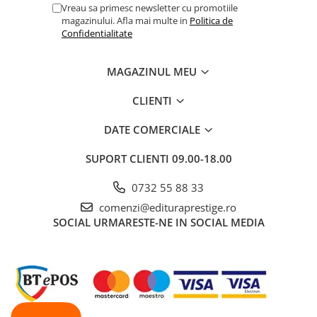
Uz aromatic:
Difuzeaza pana la 30 de minute, de 3 ori pe zi
Vreau sa primesc newsletter cu promotiile
Avertismente:
A nu se lasa la indemana copiilor. Doar pentru uz
magazinului. Afla mai multe in
Politica de
extern. A se tine departe de ochi si de membranele mucoase.
Confidentialitate
Daca esti insarcinata, alaptezi, iei medicamente sau ai o afectiune
medicala, consulta un cadru medical inainte de folosirea acestui
MAGAZINUL MEU
produs. Evita lumina directa a soarelui sau razele ultraviolete
pentru pana la 12 ore dupa aplicarea produsului.
CLIENTI
DATE COMERCIALE
SUPORT CLIENTI
09.00-18.00
0732 55 88 33
comenzi@edituraprestige.ro
SOCIAL
URMARESTE-NE IN SOCIAL MEDIA