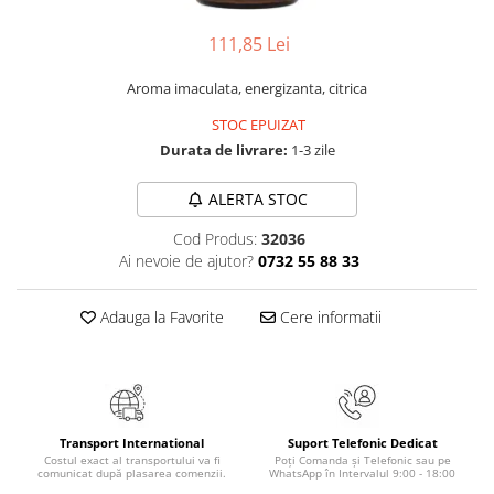
Numerologie
111,85 Lei
Paranormal
Parapsihologie
Aroma imaculata, energizanta, citrica
Ramtha
STOC EPUIZAT
Audiobook
Durata de livrare:
1-3 zile
ReConnect
ALERTA STOC
Religie
Cod Produs:
32036
Crestinism
Ai nevoie de ajutor?
0732 55 88 33
ScienceConnection
SelfConnect
Adauga la Favorite
Cere informatii
SelfHealing
Vindecare Spirituala
Sanatate
Diete
Transport International
Suport Telefonic Dedicat
Costul exact al transportului va fi
Poți Comanda și Telefonic sau pe
Gastronomik
comunicat după plasarea comenzii.
WhatsApp în Intervalul 9:00 - 18:00