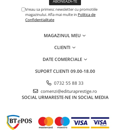
pentru pana la 12 ore dupa aplicarea produsului.
Cadouri
Vreau sa primesc newsletter cu promotiile
Carti in dar
magazinului. Afla mai multe in
Politica de
Confidentialitate
Carti pentru copii
Beletristica
MAGAZINUL MEU
Literatura Romana
Literatura Universala
CLIENTI
Poezie
DATE COMERCIALE
SF & Fantasy
Carte Prescolara, Joc
SUPORT CLIENTI
09.00-18.00
Carti cartonate
0732 55 88 33
Descopera lumea
comenzi@edituraprestige.ro
Descopera si invata
SOCIAL
URMARESTE-NE IN SOCIAL MEDIA
Din ograda
Povesti pe roti
Primele notiuni
Carti de colorat