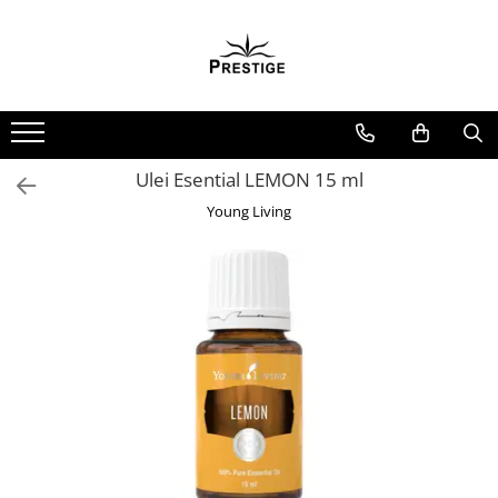
Toate Produsele
Noutati
Promotii
Pachete Speciale Carti
Ulei Esential LEMON 15 ml
Spiritualitate - Ezoterism
Young Living
AngelConnection
Arte Divinatorii
Astrologie
Chiromantie
Dezvoltare Spirituala
KidConnection
Minte Corp
New Illuminati Files