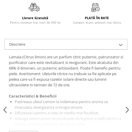
Masaj
MedConnect
Livrare Gratuită
PLATĂ ÎN RATE
Medicina & Farmacie
Pentru comenzi mai mari de 300 lei
Cumperi acum, plătești mai târziu
Medicina Pentru Toti
SealfHealing
Descriere
Sport
Lamaia (Citrus limon) are un parfum citric puternic, patrunzator si
Starea de bine
purificator care este revitalizant si revigorant. Este alcatuita din
Terapii Alternative
68% d-limonen, un puternic antioxidant. Poate fi benefic pentru
piele. Avertisment: Uleiurile citrice nu trebuie sa fie aplicate pe
AudioBook
pielea care va fi expusa razelor solare directe sau luminii
Beletristica
ultraviolete in termen de 72 de ore.
Biografii, Memorii, Jurnale
Caracteristici & Beneficii
Carti erotice
Pastreaza uleiul Lemon la indemana pentru aroma sa
imaculata, energizanta si invigoratoare.
Carti pentru Adolescenti, Young
Difuzeaza-l pentru a crea un mediu mai focalizat.
Adult
Adauga uleiul Lemon in produsele de ingrijire a pielii pentru a
reduce aparitia semnelor de imbatranire.
Crime, Thriller, Mistery
Foloseste-l pentru a contribui la eliminarea adezivilor.