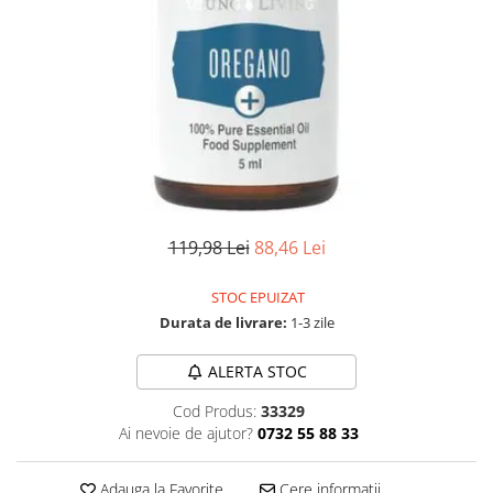
Numerologie
Paranormal
Parapsihologie
Ramtha
Audiobook
ReConnect
Religie
Crestinism
119,98 Lei
88,46 Lei
ScienceConnection
STOC EPUIZAT
SelfConnect
Durata de livrare:
1-3 zile
SelfHealing
ALERTA STOC
Vindecare Spirituala
Sanatate
Cod Produs:
33329
Ai nevoie de ajutor?
0732 55 88 33
Diete
Gastronomik
Adauga la Favorite
Cere informatii