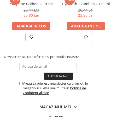
Articole Birotica
/ Pepene Galben - 120ml
Hyacinth / Zambila - 120 ml
26,44 Lei
26,44 Lei
Accesorii Arhivare
23,80 Lei
23,80 Lei
Calculator
Hartie si Accesorii
ADAUGA IN COS
ADAUGA IN COS
Instrumente de scris
Organizare si Arhivare
Seturi birotica
Articole scolare
Newsletter
Nu rata ofertele si promotiile noastre
Arta
Caiete si Carnetele scolare
Coperti, Mape, Etichete
Ghiozdane si Penare scolare
Vreau sa primesc newsletter cu promotiile
Instrumente de scris
magazinului. Afla mai multe in
Politica de
Confidentialitate
Instrumente si Truse Geometrie
Seturi scolare
MAGAZINUL MEU
Calculator
Consumabile & Accesorii