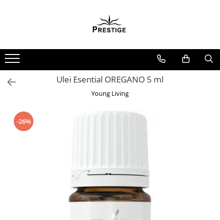
Toate Produsele
Noutati
Promotii
Pachete Speciale Carti
Ulei Esential OREGANO 5 ml
Spiritualitate - Ezoterism
Young Living
AngelConnection
Arte Divinatorii
-26%
Astrologie
Chiromantie
Dezvoltare Spirituala
KidConnection
Minte Corp
New Illuminati Files