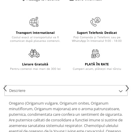
Masaj
MedConnect
Medicina & Farmacie
Medicina Pentru Toti
Transport International
Suport Telefonic Dedicat
Costul exact al transportului va fi
Poți Comanda și Telefonic sau pe
SealfHealing
comunicat după plasarea comenzii.
WhatsApp în Intervalul 9:00 - 18:00
Sport
Starea de bine
Livrare Gratuită
PLATĂ ÎN RATE
Terapii Alternative
Pentru comenzi mai mari de 300 lei
Cumperi acum, plătești mai târziu
AudioBook
Beletristica
Descriere
Biografii, Memorii, Jurnale
Carti erotice
Oregano (Origanum vulgare, Origanum onites, Origanum
minutiflorum, Origanum majorana) are o aroma patrunzatoare,
Carti pentru Adolescenti, Young
puternica, condimentata care confera un sentiment de siguranta.
Adult
Are puternice calitati de consolidare a functiei imune si sustine de
Crime, Thriller, Mistery
asemenea sanatatea sistemului respirator. Chemotipul uleiului
esential de oregano de la Young Living este carvacrolul. Oregano