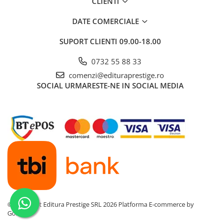
CLIENTI
Cadouri
DATE COMERCIALE
Carti in dar
Carti pentru copii
SUPORT CLIENTI
09.00-18.00
Beletristica
0732 55 88 33
Literatura Romana
comenzi@edituraprestige.ro
Literatura Universala
SOCIAL
URMARESTE-NE IN SOCIAL MEDIA
Poezie
SF & Fantasy
Carte Prescolara, Joc
Carti cartonate
Descopera lumea
Descopera si invata
Din ograda
Povesti pe roti
Primele notiuni
©Copyright Editura Prestige SRL 2026
Platforma E-commerce by
Carti de colorat
Gomag