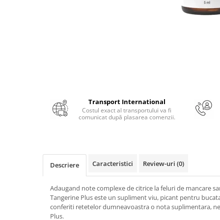
Numerologie
Paranormal
Parapsihologie
Ramtha
Audiobook
ReConnect
Religie
Transport International
Crestinism
Costul exact al transportului va fi
comunicat după plasarea comenzii.
ScienceConnection
SelfConnect
SelfHealing
Caracteristici
Review-uri
(0)
Descriere
Vindecare Spirituala
Sanatate
Adaugand note complexe de citrice la feluri de mancare sarat
Diete
Tangerine Plus este un supliment viu, picant pentru bucatari
conferiti retetelor dumneavoastra o nota suplimentara, ne
Gastronomik
Plus.