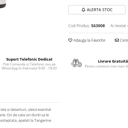
ALERTA STOC
Cod Produs:
563008
Ai nevoie 
Adauga la Favorite
Cere 
Suport Telefonic Dedicat
Livrare Gratuită
Poți Comanda și Telefonic sau pe
Pentru comenzi mai mari de
WhatsApp în Intervalul 9:00 - 18:00
e si deserturi, uleiul esential
e. Ori de cate ori doriti sa le
asteptata, apelati la Tangerine