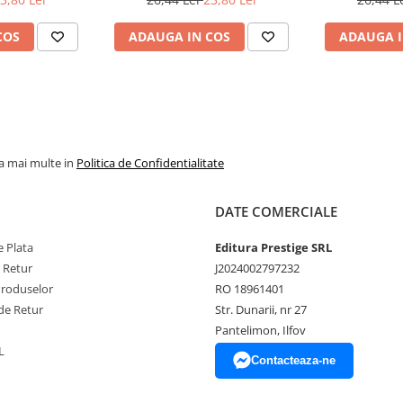
expunerea directa la soare sau la
COS
ADAUGA IN COS
ADAUGA I
la mai multe in
Politica de Confidentialitate
DATE COMERCIALE
 Plata
Editura Prestige SRL
e Retur
J2024002797232
Produselor
RO 18961401
de Retur
Str. Dunarii, nr 27
Pantelimon, Ilfov
L
Contacteaza-ne