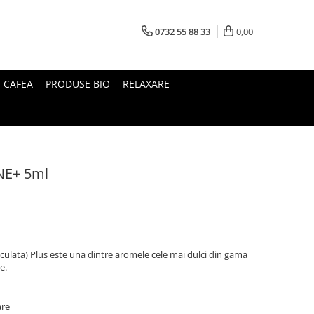
0732 55 88 33
0,00
I CAFEA
PRODUSE BIO
RELAXARE
NE+ 5ml
ticulata) Plus este una dintre aromele cele mai dulci din gama
e.
are