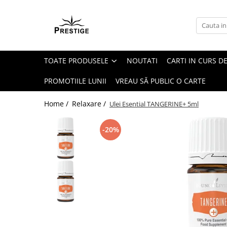
Toate Produsele
Noutati
TOATE PRODUSELE
NOUTATI
CARTI IN CURS DE
Promotii
Pachete Speciale Carti
PROMOTIILE LUNII
VREAU SĂ PUBLIC O CARTE
Spiritualitate - Ezoterism
Home /
Relaxare /
Ulei Esential TANGERINE+ 5ml
AngelConnection
Arte Divinatorii
-20%
Astrologie
Chiromantie
Dezvoltare Spirituala
KidConnection
Minte Corp
New Illuminati Files