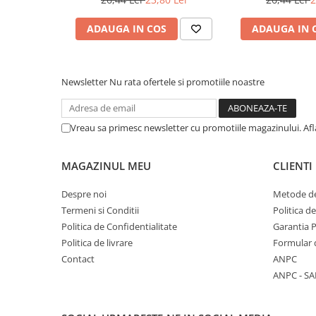
utilizare. Daca produsul intra in contact cu pielea, evitati 
Literatura Romana
razele UV timp de 12 ore.
Ingrediente
Literatura Universala
ADAUGA IN COS
ADAUGA IN 
Ulei de scoarta de Citrus reticulate. Ulei esential pur 100%
Poezie
Romane de dragoste, Carti
Newsletter
Nu rata ofertele si promotiile noastre
romantice
Senzatii/Dragoste
Vreau sa primesc newsletter cu promotiile magazinului. Af
Senzatii/Erotic
Senzatii/Suspans
MAGAZINUL MEU
CLIENTI
Senzatii/Thriller
Despre noi
Metode de
SF & Fantasy
Termeni si Conditii
Politica d
Teatru
Politica de Confidentialitate
Garantia 
Teens Book Club
Politica de livrare
Formular 
Contact
ANPC
Umor
ANPC - SA
Birotica & Papetarie
Adezivi si benzi adezive