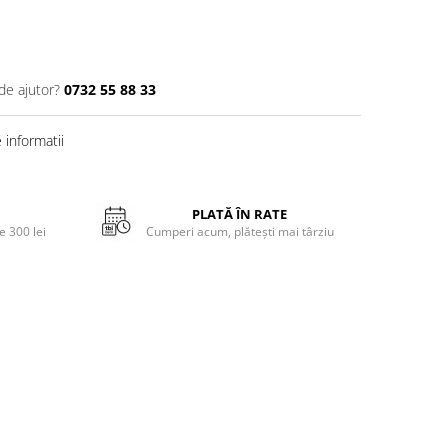
de ajutor?
0732 55 88 33
informatii
PLATĂ ÎN RATE
 300 lei
Cumperi acum, plătești mai târziu