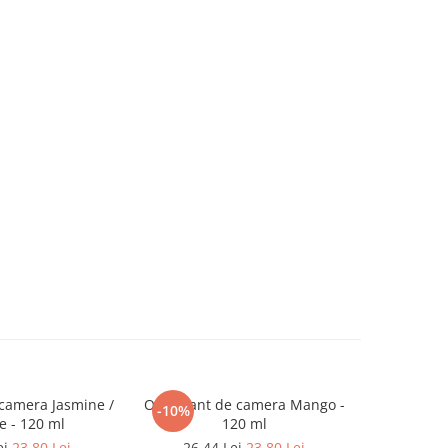
camera Jasmine /
Odorizant de camera Mango -
Odoriza
-10%
-10%
e - 120 ml
120 ml
Tra
ei
23,80 Lei
26,44 Lei
23,80 Lei
26,4