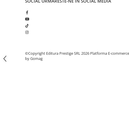
SOCIAL
URMARESTE-NE IN SOCIAL MEDIA
Articole Birotica
Accesorii Arhivare
Calculator
Hartie si Accesorii
Instrumente de scris
Organizare si Arhivare
Seturi birotica
©Copyright Editura Prestige SRL 2026
Platforma E-commerc
Articole scolare
by Gomag
Arta
Caiete si Carnetele scolare
Coperti, Mape, Etichete
Ghiozdane si Penare scolare
Instrumente de scris
Instrumente si Truse Geometrie
Seturi scolare
Calculator
Consumabile & Accesorii