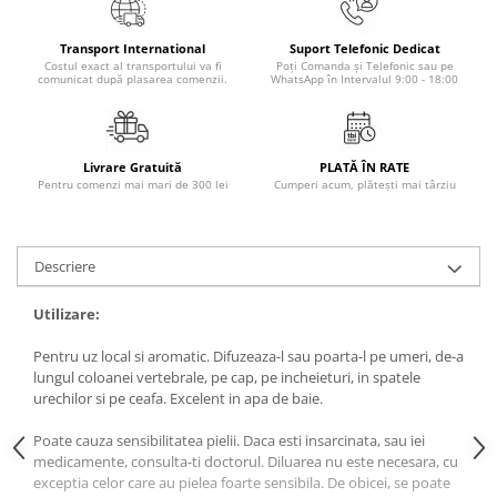
Masaj
MedConnect
Transport International
Suport Telefonic Dedicat
Costul exact al transportului va fi
Poți Comanda și Telefonic sau pe
comunicat după plasarea comenzii.
WhatsApp în Intervalul 9:00 - 18:00
Medicina & Farmacie
Medicina Pentru Toti
SealfHealing
Livrare Gratuită
PLATĂ ÎN RATE
Sport
Pentru comenzi mai mari de 300 lei
Cumperi acum, plătești mai târziu
Starea de bine
Terapii Alternative
Descriere
AudioBook
Utilizare:
Beletristica
Biografii, Memorii, Jurnale
Pentru uz local si aromatic. Difuzeaza-l sau poarta-l pe umeri, de-a
lungul coloanei vertebrale, pe cap, pe incheieturi, in spatele
Carti erotice
urechilor si pe ceafa. Excelent in apa de baie.
Carti pentru Adolescenti, Young
Adult
Poate cauza sensibilitatea pielii. Daca esti insarcinata, sau iei
medicamente, consulta-ti doctorul. Diluarea nu este necesara, cu
Crime, Thriller, Mistery
exceptia celor care au pielea foarte sensibila. De obicei, se poate