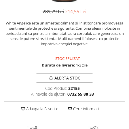
Numerologie
289,79 Lei
214,55 Lei
Paranormal
Parapsihologie
White Angelica este un amestec calmant si linistitor care promoveaza
sentimentele de protectie si siguranta. Combina uleiuri folosite in
Ramtha
perioada antica pentru a imbunatati aura corpului, care genereaza un
sens de putere si rezistenta. Multi oameni il folosesc ca protectie
Audiobook
impotriva energiei negative.
ReConnect
Religie
STOC EPUIZAT
Crestinism
Durata de livrare:
1-3 zile
ScienceConnection
ALERTA STOC
SelfConnect
Cod Produs:
32155
SelfHealing
Ai nevoie de ajutor?
0732 55 88 33
Vindecare Spirituala
Sanatate
Adauga la Favorite
Cere informatii
Diete
Gastronomik