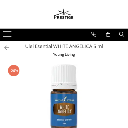
Toate Produsele
Noutati
Promotii
Pachete Speciale Carti
Ulei Esential WHITE ANGELICA 5 ml
Spiritualitate - Ezoterism
Young Living
AngelConnection
Arte Divinatorii
-26%
Astrologie
Chiromantie
Dezvoltare Spirituala
KidConnection
Minte Corp
New Illuminati Files