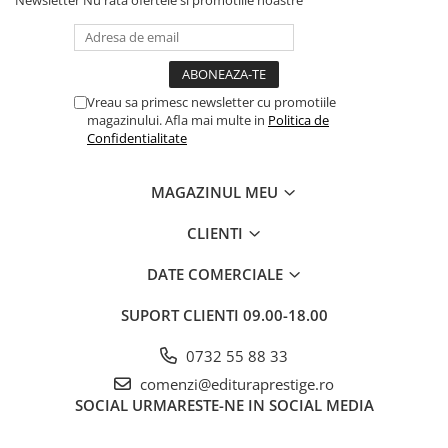
Newsletter
Nu rata ofertele si promotiile noastre
Cadouri
Carti in dar
Carti pentru copii
Beletristica
Vreau sa primesc newsletter cu promotiile
magazinului. Afla mai multe in
Politica de
Literatura Romana
Confidentialitate
Literatura Universala
Poezie
MAGAZINUL MEU
SF & Fantasy
CLIENTI
Carte Prescolara, Joc
Carti cartonate
DATE COMERCIALE
Descopera lumea
SUPORT CLIENTI
09.00-18.00
Descopera si invata
Din ograda
0732 55 88 33
Povesti pe roti
comenzi@edituraprestige.ro
Primele notiuni
SOCIAL
URMARESTE-NE IN SOCIAL MEDIA
Carti de colorat