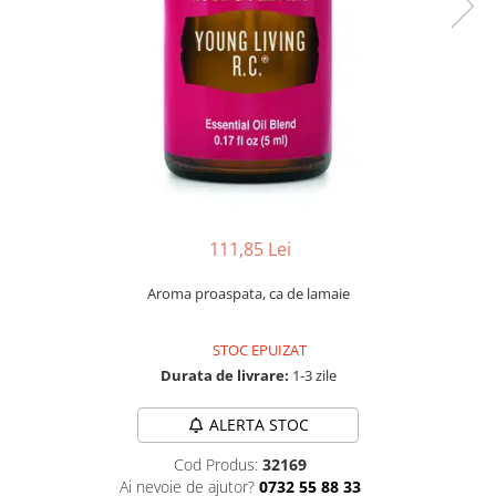
Numerologie
Paranormal
Parapsihologie
Ramtha
Audiobook
ReConnect
Religie
Crestinism
111,85 Lei
ScienceConnection
Aroma proaspata, ca de lamaie
SelfConnect
SelfHealing
STOC EPUIZAT
Durata de livrare:
1-3 zile
Vindecare Spirituala
Sanatate
ALERTA STOC
Diete
Cod Produs:
32169
Gastronomik
Ai nevoie de ajutor?
0732 55 88 33