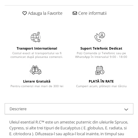
Masaj
Adauga la Favorite
Cere informatii
MedConnect
Medicina & Farmacie
Medicina Pentru Toti
SealfHealing
Transport International
Suport Telefonic Dedicat
Sport
Costul exact al transportului va fi
Poți Comanda și Telefonic sau pe
comunicat după plasarea comenzii.
WhatsApp în Intervalul 9:00 - 18:00
Starea de bine
Terapii Alternative
AudioBook
Livrare Gratuită
PLATĂ ÎN RATE
Pentru comenzi mai mari de 300 lei
Cumperi acum, plătești mai târziu
Beletristica
Biografii, Memorii, Jurnale
Carti erotice
Descriere
Carti pentru Adolescenti, Young
Adult
Uleiul esential R.C™ este un amestec puternic din uleiurile Spruce,
Cypress, si alte trei tipuri de Eucalyptus ( E. globulus, E. radiata, si
Crime, Thriller, Mistery
E. citriodora ). Difuzeaza-l sau aplica-l local inainte, in timpul sau