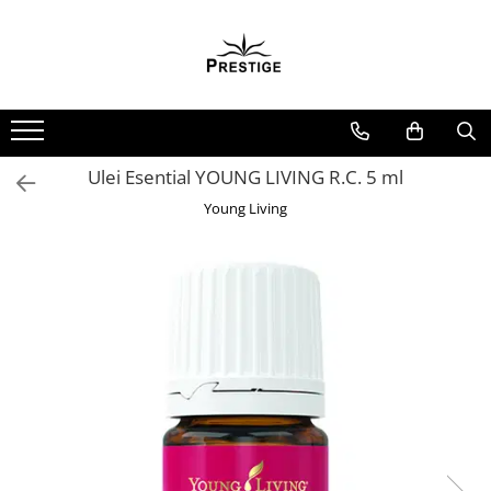
Toate Produsele
Noutati
Promotii
Pachete Speciale Carti
Ulei Esential YOUNG LIVING R.C. 5 ml
Spiritualitate - Ezoterism
Young Living
AngelConnection
Arte Divinatorii
Astrologie
Chiromantie
Dezvoltare Spirituala
KidConnection
Minte Corp
New Illuminati Files