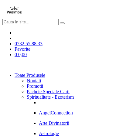
0732 55 88 33
Favorite
0
0,00
Toate Produsele
Noutati
Promotii
Pachete Speciale Carti
Spiritualitate - Ezoterism
AngelConnection
Arte Divinatorii
Astrologie