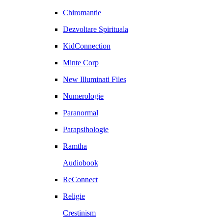
Chiromantie
Dezvoltare Spirituala
KidConnection
Minte Corp
New Illuminati Files
Numerologie
Paranormal
Parapsihologie
Ramtha
Audiobook
ReConnect
Religie
Crestinism