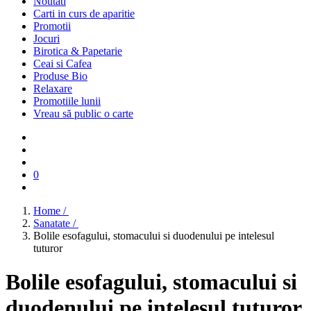
Noutati
Carti in curs de aparitie
Promotii
Jocuri
Birotica & Papetarie
Ceai si Cafea
Produse Bio
Relaxare
Promotiile lunii
Vreau să public o carte
0
Home /
Sanatate /
Bolile esofagului, stomacului si duodenului pe intelesul
tuturor
Bolile esofagului, stomacului si
duodenului pe intelesul tuturor