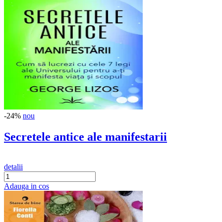
-24%
nou
Secretele antice ale manifestarii
detalii
Adauga in cos