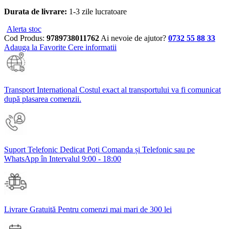
Durata de livrare:
1-3 zile lucratoare
Alerta stoc
Cod Produs:
9789738011762
Ai nevoie de ajutor?
0732 55 88 33
Adauga la Favorite
Cere informatii
Transport International
Costul exact al transportului va fi comunicat
după plasarea comenzii.
Suport Telefonic Dedicat
Poți Comanda și Telefonic sau pe
WhatsApp în Intervalul 9:00 - 18:00
Livrare Gratuită
Pentru comenzi mai mari de 300 lei