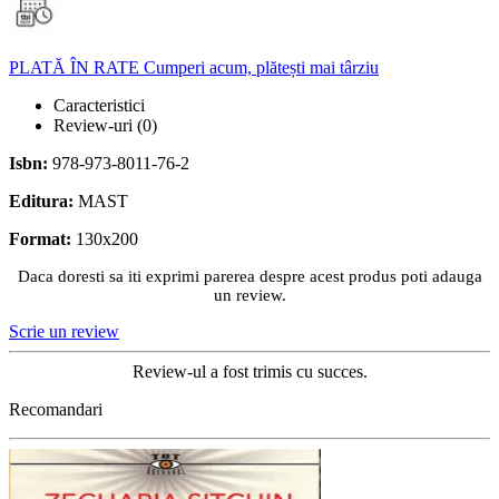
PLATĂ ÎN RATE
Cumperi acum, plătești mai târziu
Caracteristici
Review-uri
(0)
Isbn:
978-973-8011-76-2
Editura:
MAST
Format:
130x200
Daca doresti sa iti exprimi parerea despre acest produs poti adauga
un review.
Scrie un review
Review-ul a fost trimis cu succes.
Recomandari