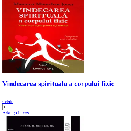
Vindecarea spirituala a corpului fizic
detalii
Adauga in cos