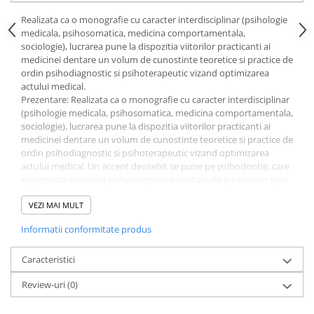
Literatura Romana
Realizata ca o monografie cu caracter interdisciplinar (psihologie
Literatura Universala
medicala, psihosomatica, medicina comportamentala,
sociologie), lucrarea pune la dispozitia viitorilor practicanti ai
Poezie
medicinei dentare un volum de cunostinte teoretice si practice de
Romane de dragoste, Carti
ordin psihodiagnostic si psihoterapeutic vizand optimizarea
romantice
actului medical.
Prezentare: Realizata ca o monografie cu caracter interdisciplinar
Senzatii/Dragoste
(psihologie medicala, psihosomatica, medicina comportamentala,
sociologie), lucrarea pune la dispozitia viitorilor practicanti ai
Senzatii/Erotic
medicinei dentare un volum de cunostinte teoretice si practice de
Senzatii/Suspans
ordin psihodiagnostic si psihoterapeutic vizand optimizarea
actului medical. Un accent deosebit se pune pe psihodontie, care
Senzatii/Thriller
exploreaza resursele psihocomportamentale ale pacientilor spre
a putea defini un set de strategii menite sa le creasca toleranta
SF & Fantasy
fata de tratamentul stomatologic, si pe psihologia copilului, de la
VEZI MAI MULT
Teatru
care medicina dentara poate prelua concepte si tehnici
Informatii conformitate produs
psihoterapeutice pentru corectarea comportamentului dominat
Teens Book Club
de frica, necooperant la copii.
Caracteristici
Umor
Cuprins: Medicina comportamentala. Medicina dentara
Birotica & Papetarie
Review-uri
(0)
comportamentala. Modelul bio-psiho-social al bolii. Sanatatea si
determinantii sai bio-psiho-sociali. Comportamentul – concept
Adezivi si benzi adezive
bio-psiho-social. Comportamente benefice si de risc pentru