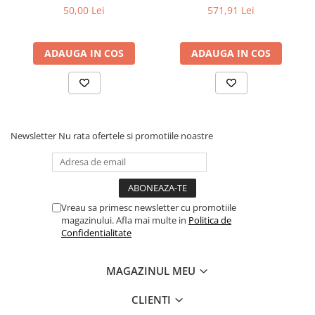
50,00 Lei
571,91 Lei
Cadouri
Carti in dar
ADAUGA IN COS
ADAUGA IN COS
Carti pentru copii
Beletristica
Literatura Romana
Literatura Universala
Poezie
Newsletter
Nu rata ofertele si promotiile noastre
SF & Fantasy
Carte Prescolara, Joc
Carti cartonate
Vreau sa primesc newsletter cu promotiile
Descopera lumea
magazinului. Afla mai multe in
Politica de
Descopera si invata
Confidentialitate
Din ograda
Povesti pe roti
MAGAZINUL MEU
Primele notiuni
CLIENTI
Carti de colorat