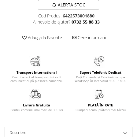
Masaj
ALERTA STOC
MedConnect
Cod Produs:
6422573001880
Ai nevoie de ajutor?
0732 55 88 33
Medicina & Farmacie
Medicina Pentru Toti
Adauga la Favorite
Cere informatii
SealfHealing
Sport
Starea de bine
Terapii Alternative
Transport International
Suport Telefonic Dedicat
Costul exact al transportului va fi
Poți Comanda și Telefonic sau pe
AudioBook
comunicat după plasarea comenzii.
WhatsApp în Intervalul 9:00 - 18:00
Beletristica
Biografii, Memorii, Jurnale
Carti erotice
Livrare Gratuită
PLATĂ ÎN RATE
Pentru comenzi mai mari de 300 lei
Cumperi acum, plătești mai târziu
Carti pentru Adolescenti, Young
Adult
Crime, Thriller, Mistery
Descriere