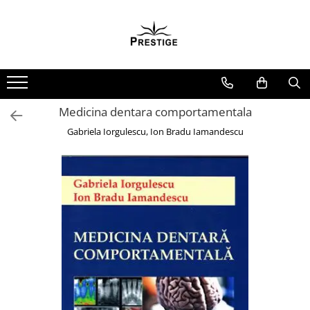
Toate Produsele
Noutati
Promotii
Pachete Speciale Carti
Medicina dentara comportamentala
Spiritualitate - Ezoterism
Gabriela Iorgulescu, Ion Bradu Iamandescu
AngelConnection
Arte Divinatorii
Astrologie
Chiromantie
Dezvoltare Spirituala
KidConnection
Minte Corp
New Illuminati Files