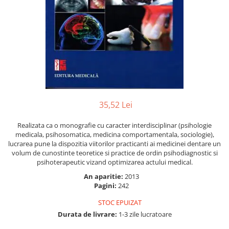
Numerologie
Paranormal
Parapsihologie
Ramtha
Audiobook
ReConnect
Religie
35,52 Lei
Crestinism
Realizata ca o monografie cu caracter interdisciplinar (psihologie
ScienceConnection
medicala, psihosomatica, medicina comportamentala, sociologie),
SelfConnect
lucrarea pune la dispozitia viitorilor practicanti ai medicinei dentare un
volum de cunostinte teoretice si practice de ordin psihodiagnostic si
SelfHealing
psihoterapeutic vizand optimizarea actului medical.
Vindecare Spirituala
An aparitie:
2013
Pagini:
242
Sanatate
STOC EPUIZAT
Diete
Durata de livrare:
1-3 zile lucratoare
Gastronomik