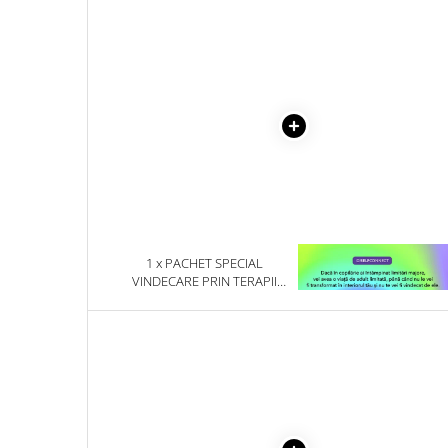
Literatura Romana
COLECTIE -SCARLAT
DEMETRESCU
Literatura Universala
Poezie
Romane de dragoste, Carti
romantice
Senzatii/Dragoste
Senzatii/Erotic
Senzatii/Suspans
Senzatii/Thriller
1 x PACHET SPECIAL
1 x VINDECAREA COPILU
SF & Fantasy
VINDECARE PRIN TERAPII
INTERIOR
ALTERNATIVE - 4 TITLURI
Teatru
Teens Book Club
Umor
Birotica & Papetarie
Adezivi si benzi adezive