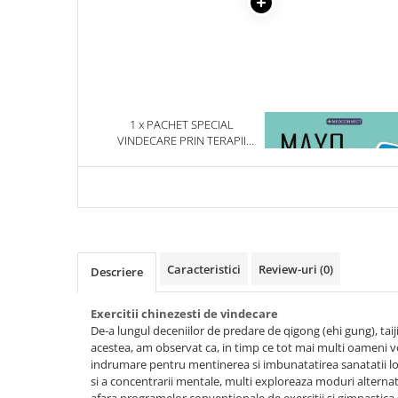
Articole Birotica
Accesorii Arhivare
Calculator
Hartie si Accesorii
Instrumente de scris
1 x PACHET SPECIAL
1 x MAYO CLINIC. CART
Organizare si Arhivare
VINDECARE PRIN TERAPII
ESENTIALA DESPRE DIAB
Seturi birotica
ALTERNATIVE - 4 TITLURI
ZAHARAT
Articole scolare
Arta
Caiete si Carnetele scolare
Coperti, Mape, Etichete
Caracteristici
Review-uri
(0)
Descriere
Ghiozdane si Penare scolare
Instrumente de scris
Exercitii chinezesti de vindecare
Instrumente si Truse Geometrie
De-a lungul deceniilor de predare de qigong (ehi gung), taiji (
Seturi scolare
acestea, am observat ca, in timp ce tot mai multi oameni vo
indrumare pentru mentinerea si imbunatatirea sanatatii lor
Calculator
si a concentrarii mentale, multi exploreaza moduri alternati
Consumabile & Accesorii
afara programelor conventionale de exercitii si gimnastica s