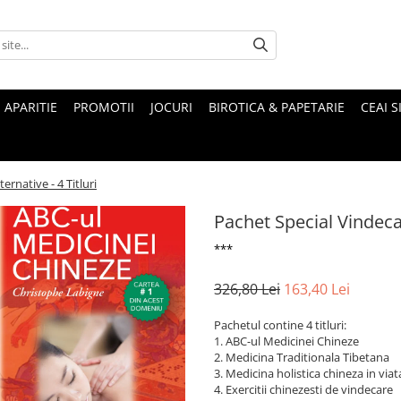
 APARITIE
PROMOTII
JOCURI
BIROTICA & PAPETARIE
CEAI S
ernative - 4 Titluri
Pachet Special Vindecare
***
326,80 Lei
163,40 Lei
Pachetul contine 4 titluri:
1. ABC-ul Medicinei Chineze
2. Medicina Traditionala Tibetana
3. Medicina holistica chineza in viat
4. Exercitii chinezesti de vindecare