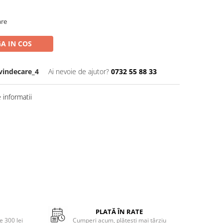
are
A IN COS
vindecare_4
Ai nevoie de ajutor?
0732 55 88 33
informatii
PLATĂ ÎN RATE
 300 lei
Cumperi acum, plătești mai târziu