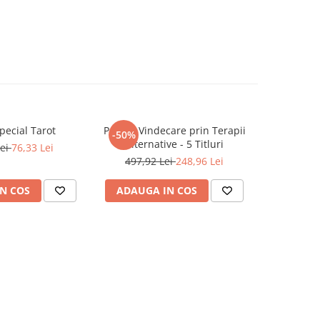
pecial Tarot
Pachet Vindecare prin Terapii
-50%
Alternative - 5 Titluri
Lei
76,33 Lei
497,92 Lei
248,96 Lei
N COS
ADAUGA IN COS