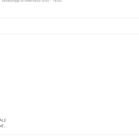
WhatsApp în Intervalul 9:00 - 18:00
 ALE
NE
DE