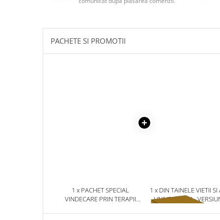
comunicat după plasarea comenzii.
Masaj
MedConnect
Medicina & Farmacie
PACHETE SI PROMOTII
Medicina Pentru Toti
SealfHealing
Sport
Starea de bine
Terapii Alternative
AudioBook
Beletristica
Biografii, Memorii, Jurnale
Carti erotice
Carti pentru Adolescenti, Young
1 x PACHET SPECIAL
1 x DIN TAINELE VIETII SI
Adult
VINDECARE PRIN TERAPII
UNIVERSULUI - VERSIU
ALTERNATIVE - 4 TITLURI
ORIGINALA DIN 1939.
Crime, Thriller, Mistery
VOLUMELE I-III. CUTIE 