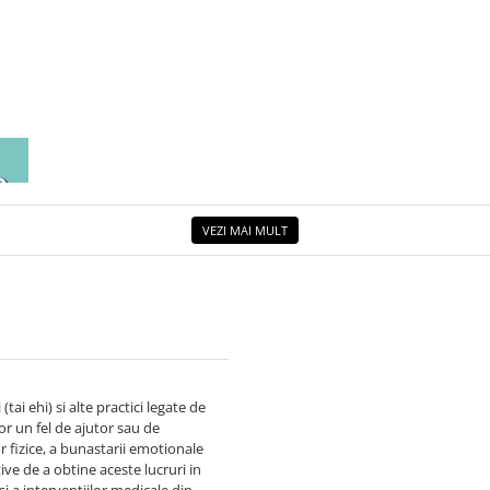
EA
ETUL
VEZI MAI MULT
tai ehi) si alte practici legate de
r un fel de ajutor sau de
 fizice, a bunastarii emotionale
ve de a obtine aceste lucruri in
i a interventiilor medicale din