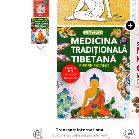
Numerologie
Paranormal
Parapsihologie
Ramtha
Audiobook
ReConnect
Religie
Crestinism
ScienceConnection
SelfConnect
SelfHealing
Vindecare Spirituala
Sanatate
Diete
Transport International
Gastronomik
Costul exact al transportului va fi