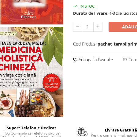
IN STOC
Durata de livrare:
1-3 zile lucrato
ADAUG
Cod Produs:
pachet_terapiiprin
Adauga la Favorite
Cere 
Suport Telefonic Dedicat
Livrare Gratuită
Poți Comanda și Telefonic sau pe
Pentru comenzi mai mari de