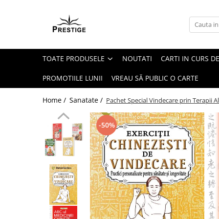
Toate Produsele
Noutati
TOATE PRODUSELE
NOUTATI
CARTI IN CURS DE
Promotii
Pachete Speciale Carti
PROMOTIILE LUNII
VREAU SĂ PUBLIC O CARTE
Spiritualitate - Ezoterism
Home /
Sanatate /
Pachet Special Vindecare prin Terapii Alt
AngelConnection
Arte Divinatorii
-50%
Astrologie
Chiromantie
Dezvoltare Spirituala
KidConnection
Minte Corp
New Illuminati Files