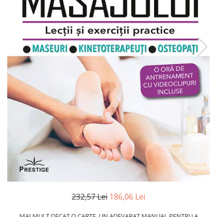
Numerologie
Paranormal
Parapsihologie
Ramtha
Audiobook
ReConnect
Religie
Crestinism
ScienceConnection
SelfConnect
SelfHealing
Vindecare Spirituala
Sanatate
Diete
232,57 Lei
186,06 Lei
Gastronomik
MAI MULT DECAT O CARTE, UN ADEVARAT MANUAL PENTRU A