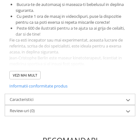
Bucura-te de automasaj si maseaza-ti bebelusul in deplina
Elevi de 10 plus
siguranta.
Cu peste 1 ora de masaj in videoclipuri, puse la dispozitie
Lecturi Scolare
pentru ca sa poti exersa si repeta miscarile corecte!
Lumea Copilariei
Peste 600 de ilustratii pentru a te ajuta sa ai grija de ceilalti,
dar si de tine!
Ma pregatesc pentru scoala
Fie ca esti incepator sau mai experimentat, aceasta lucrare de
Manuale - Carte Scolara
referinta, scrisa de doi spe!cialisti, este ideala pentru a exersa
acasa, in deplina siguranta.
Clasa a II-a
Jean-Cristophe Berlin este maseur kinetoterapeut, licentiat in
Clasa a III-a
medicina sportiva si el insusi fost sportiv.
Nicolas Bertrand este maseur kinetoterapeut si osteopat,
Clasa a IV-a
detinator al unei diplome uni-versitare in sanatate conectata,
VEZI MAI MULT
Clasa a V-a
specialist in sporturi interactive de sanatate, fost osteopat al
Informatii conformitate produs
Clasa a VI-a
echipei Lagarderre si al Federatiei Franceze de Tenis in t
Clasa a VII-a
Caracteristici
Clasa a VIII-a
Review-uri
(0)
Clasa I
Clasa pregatitoare
Limbi Straine
Povesti