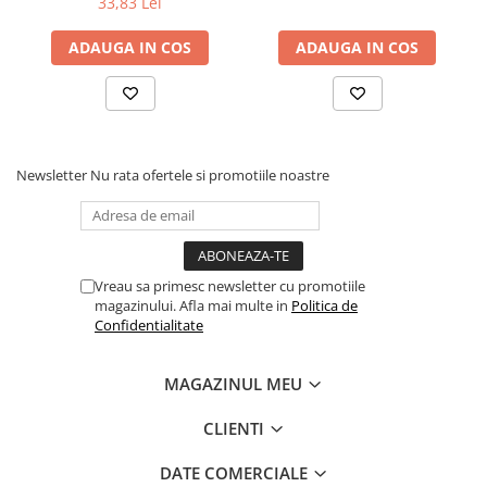
33,83 Lei
Dezvoltarea Afacerilor
ADAUGA IN COS
ADAUGA IN COS
Parenting & Familie
Psihologie, Psihanaliza
PSYCONNECT
Sexualitate
Newsletter
Nu rata ofertele si promotiile noastre
Istorie
Istorie & Filosofie
Istorii Secrete
Vreau sa primesc newsletter cu promotiile
Mituri si Legende
magazinului. Afla mai multe in
Politica de
Tot Adevarul
Confidentialitate
Jocuri
Casute de papusi si mobilier
MAGAZINUL MEU
Creativitate
CLIENTI
Educative
DATE COMERCIALE
BrainBox