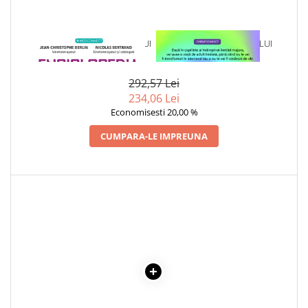
Cadouri
Carti in dar
1 x ENCICLOPEDIA MASAJULUI
1 x VINDECAREA COPILULUI
Carti pentru copii
INTERIOR
Beletristica
292,57 Lei
Literatura Romana
234,06 Lei
Literatura Universala
Economisesti 20,00 %
Poezie
CUMPARA-LE IMPREUNA
SF & Fantasy
Carte Prescolara, Joc
Carti cartonate
Descopera lumea
Descopera si invata
Din ograda
Povesti pe roti
Primele notiuni
Carti de colorat