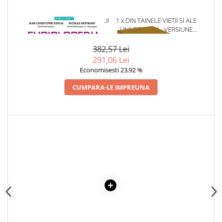
Articole Birotica
Accesorii Arhivare
1 x ENCICLOPEDIA MASAJULUI
1 x DIN TAINELE VIETII SI ALE
UNIVERSULUI - VERSIUNE
Calculator
ORIGINALA DIN 1939.
Hartie si Accesorii
VOLUMELE I-III. CUTIE DE
382,57 Lei
COLECTIE -SCARLAT
Instrumente de scris
291,06 Lei
DEMETRESCU
Economisesti 23,92 %
Organizare si Arhivare
Seturi birotica
CUMPARA-LE IMPREUNA
Articole scolare
Arta
Caiete si Carnetele scolare
Coperti, Mape, Etichete
Ghiozdane si Penare scolare
Instrumente de scris
Instrumente si Truse Geometrie
Seturi scolare
Calculator
Consumabile & Accesorii