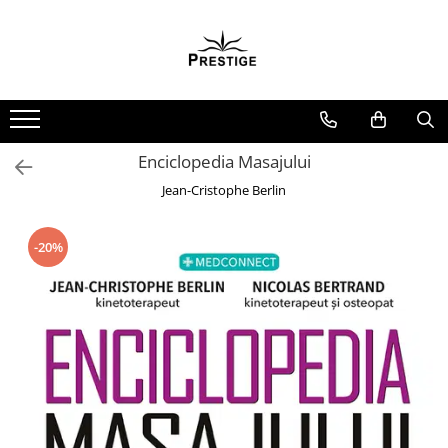
Toate Produsele
Noutati
Promotii
Pachete Speciale Carti
Enciclopedia Masajului
Spiritualitate - Ezoterism
Jean-Cristophe Berlin
AngelConnection
Arte Divinatorii
-20%
Astrologie
Chiromantie
Dezvoltare Spirituala
KidConnection
Minte Corp
New Illuminati Files