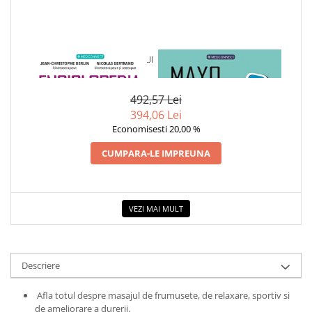
COLOREAZA CU PRIETENII
De colorat
Pot desena minunat
1 x ENCICLOPEDIA MASAJULUI
1 x MAYO CLINIC. CARTEA
Sa coloram cu Nicol
ESENTIALA DESPRE DIABETUL
Carti educative
ZAHARAT
492,57 Lei
Codul copiilor de succes
394,06 Lei
Copii 0-7 ani
Economisesti 20,00 %
Clubul Premiantilor
CUMPARA-LE IMPREUNA
Super pitici 2-5 ani
Culegeri Auxiliare
Dezvoltare personala
VEZI MAI MULT
Dictionare
Enciclopedii
Descriere
Kids Book Club
Legende istorice
Afla totul despre masajul de frumusete, de relaxare, sportiv si
de ameliorare a durerii.
Literatura Scolara