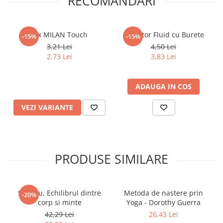
RECOMANDARI
Povesti ilustrate
Povesti - Basme - Legende
Pix MILAN Touch
Corector Fluid cu Burete
-15%
-15%
Realitatea Augmentata
3,21 Lei
4,50 Lei
Religie pentru copii
2,73 Lei
3,83 Lei
ScienceConnection
TP ROLL
ADAUGA IN COS
Ceai si Cafea
VEZI VARIANTE
Cafea
Cafea terapeutica
Ceai
PRODUSE SIMILARE
Dezvoltare Personala
BUSINESS
Carti de joc
Shiatsu, Echilibrul dintre
Metoda de nastere prin
-20%
corp si minte
Yoga - Dorothy Guerra
Dezvoltare Personala Adulti
42,29 Lei
26,43 Lei
Dezvoltare Profesionala