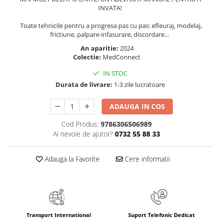
Masaj
INVATA!
MedConnect
Toate tehnicile pentru a progresa pas cu pas: efleuraj, modelaj,
frictiune, palpare-infasurare, discordare...
Medicina & Farmacie
An aparitie:
2024
Medicina Pentru Toti
Colectie:
MedConnect
SealfHealing
IN STOC
Sport
Durata de livrare:
1-3 zile lucratoare
Starea de bine
ADAUGA IN COS
Terapii Alternative
Cod Produs:
9786306506989
AudioBook
Ai nevoie de ajutor?
0732 55 88 33
Beletristica
Biografii, Memorii, Jurnale
Adauga la Favorite
Cere informatii
Carti erotice
Carti pentru Adolescenti, Young
Adult
Crime, Thriller, Mistery
Transport International
Suport Telefonic Dedicat